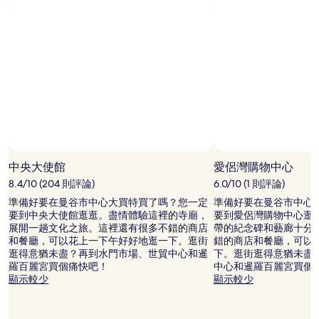
價
格。
價
格
和
供
應
情
況
可
能
會
有
中央大使館
愛侶灣購物中心
所
8.4/10 (204 則評論)
6.0/10 (1 則評論)
變
動，
準備好要在曼谷市中心大買特買了嗎？您一定
準備好要在曼谷市中心
可
要到中央大使館逛逛。盡情體驗這裡的寺廟，
要到愛侶灣購物中心逛
能
展開一趟文化之旅。這裡還有很多不錯的商店
帶的紀念碑和藝廊十分
受
和餐廳，可以花上一下午好好地逛一下。逛街
錯的商店和餐廳，可以
到
逛得意猶未盡？再到水門市場、世貿中心和暹
下。逛街逛得意猶未盡
其
羅百麗宮買個痛快吧！
中心和暹羅百麗宮買個
他
顯示較少
顯示較少
條
款
限