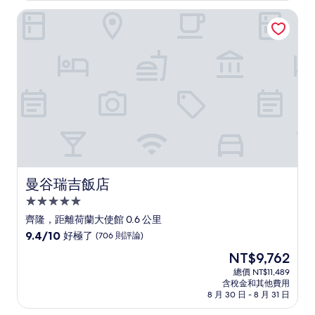
好
NT$6,638
曼谷瑞吉飯店
極
了，
(900
則
評
論)
曼谷瑞吉飯店
曼谷瑞吉飯店
5.0
星
齊隆，距離荷蘭大使館 0.6 公里
級
9.4
9.4/10
好極了
(706 則評論)
住
分，
現
NT$9,762
滿
宿
在
分
總價 NT$11,489
價
含稅金和其他費用
10
格
8 月 30 日 - 8 月 31 日
分，
為
好