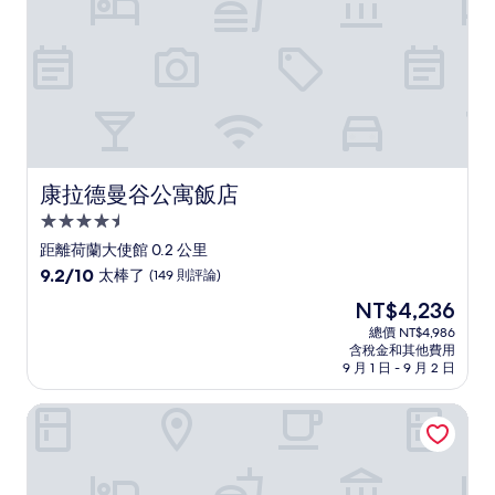
評
論)
康拉德曼谷公寓飯店
康拉德曼谷公寓飯店
4.5
星
距離荷蘭大使館 0.2 公里
級
9.2
9.2/10
太棒了
(149 則評論)
住
分，
現
NT$4,236
滿
宿
在
分
總價 NT$4,986
價
含稅金和其他費用
10
格
9 月 1 日 - 9 月 2 日
分，
為
太
NT$4,236
拉姆魯迪埃斯皮拉住宅飯店
棒
了，
(149
則
評