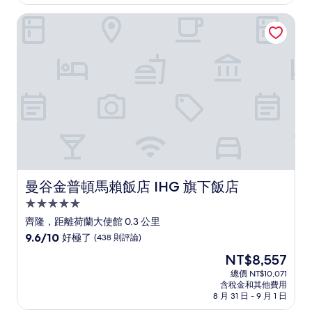
為
好
NT$8,981
曼谷金普頓馬賴飯店 IHG 旗下飯店
極
了，
(505
則
評
論)
曼谷金普頓馬賴飯店 IHG 旗下飯店
曼谷金普頓馬賴飯店 IHG 旗下飯店
5.0
星
齊隆，距離荷蘭大使館 0.3 公里
級
9.6
9.6/10
好極了
(438 則評論)
住
分，
現
NT$8,557
滿
宿
在
分
總價 NT$10,071
價
含稅金和其他費用
10
格
8 月 31 日 - 9 月 1 日
分，
為
好