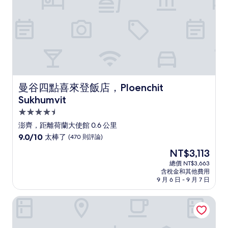
評
論)
曼谷四點喜來登飯店，Ploenchit Sukhumvit
曼谷四點喜來登飯店，Ploenchit
Sukhumvit
4.5
星
澎齊，距離荷蘭大使館 0.6 公里
級
9.0
9.0/10
太棒了
(470 則評論)
住
分，
現
NT$3,113
滿
宿
在
分
總價 NT$3,663
價
含稅金和其他費用
10
格
9 月 6 日 - 9 月 7 日
分，
為
太
NT$3,113
普隆奇特區 UHG 飯店
棒
了，
(470
則