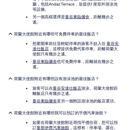
廳，包括Andaz Terrace，並提供1 座室外游泳池
等設施。
另一個高檔選擇是
曼谷東臨儷舍
，距離幾步之
遙。
荷蘭大使館附近有哪些可免費停車的最佳飯店？
想要開車前往並輕鬆停車的旅客不妨入住
曼谷安
達仕飯店
，這裡提供免費代客停車。距離荷蘭大
使館只有幾步之遙。
曼谷東臨儷舍
也可免費停車，距離就在幾步之
遙。
荷蘭大使館附近有哪些設有游泳池的最佳飯店？
旅客可以在
曼谷安達仕飯店
游泳。荷蘭大使館距
離飯店只有幾步之遙。
曼谷東臨儷舍
是另一個附設游泳池的飯店選項。
荷蘭大使館附近有哪些我可以預訂的平價汽車旅館？
如要在荷蘭大使館附近尋找平價住宿，您可以預
訂
曼那伊齊汽車旅館
，這裡有：停車場、露台。