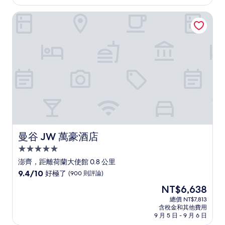
為
好
NT$4,220
曼谷 JW 萬豪酒店
極
了，
(903
則
評
論)
曼谷 JW 萬豪酒店
曼谷 JW 萬豪酒店
5.0
星
澎齊，距離荷蘭大使館 0.8 公里
級
9.4
9.4/10
好極了
(900 則評論)
住
分，
現
NT$6,638
滿
宿
在
分
總價 NT$7,813
價
含稅金和其他費用
10
格
9 月 5 日 - 9 月 6 日
分，
為