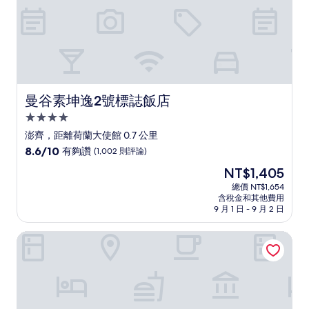
曼谷素坤逸2號標誌飯店
曼谷素坤逸2號標誌飯店
4.0
星
澎齊，距離荷蘭大使館 0.7 公里
級
8.6
8.6/10
有夠讚
(1,002 則評論)
住
分，
現
NT$1,405
滿
宿
在
分
總價 NT$1,654
價
含稅金和其他費用
10
格
9 月 1 日 - 9 月 2 日
分，
為
有
NT$1,405
曼谷中心點飯店奇隆
夠
讚，
(1,002
則
評
論)