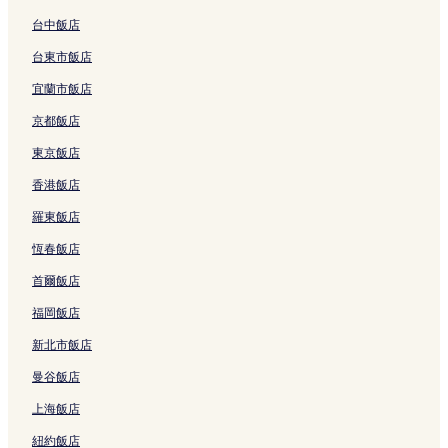
曼谷的設有停車場的飯店
台中飯店
曼谷的精品飯店
台東市飯店
曼谷的設有游泳池的飯店
宜蘭市飯店
曼谷的性別友善飯店
京都飯店
曼谷的寵物友善飯店
東京飯店
曼谷的高爾夫飯店
香港飯店
曼谷的設有廚房的飯店
羅東飯店
曼谷的平價飯店
恆春飯店
曼谷的設有健身中心的飯店
首爾飯店
曼谷的方便購物的飯店
福岡飯店
曼谷的商務飯店
新北市飯店
曼谷的溫泉飯店
曼谷飯店
曼谷的奢華飯店
上海飯店
曼谷的Spa 飯店
紐約飯店
使館區的奢華飯店