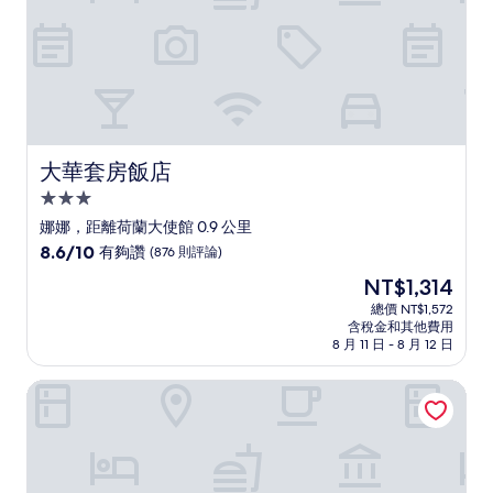
論)
大華套房飯店
大華套房飯店
3.0
星
娜娜，距離荷蘭大使館 0.9 公里
級
8.6
8.6/10
有夠讚
(876 則評論)
住
分，
現
NT$1,314
滿
宿
在
分
總價 NT$1,572
價
含稅金和其他費用
10
格
8 月 11 日 - 8 月 12 日
分，
為
有
NT$1,314
曼谷素坤逸2號標誌飯店
夠
讚，
(876
則
評
論)