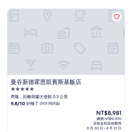
曼谷新德霍恩凱賓斯基飯店
曼谷新德霍恩凱賓斯基飯店
曼谷新德霍恩凱賓斯基飯店
5.0
星
齊隆，距離荷蘭大使館 0.3 公里
級
9.8
9.8/10
好極了
(505 則評論)
住
分，
現
NT$8,981
滿
宿
在
分
總價 NT$10,570
價
含稅金和其他費用
10
格
8 月 30 日 - 8 月 31 日
分，