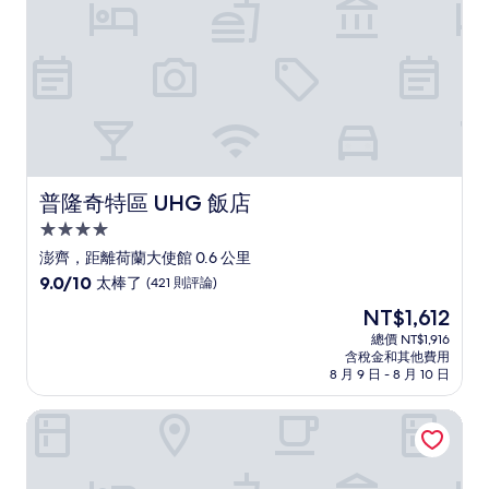
評
論)
普隆奇特區 UHG 飯店
普隆奇特區 UHG 飯店
4.0
星
澎齊，距離荷蘭大使館 0.6 公里
級
9.0
9.0/10
太棒了
(421 則評論)
住
分，
現
NT$1,612
滿
宿
在
分
總價 NT$1,916
價
含稅金和其他費用
10
格
8 月 9 日 - 8 月 10 日
分，
為
太
NT$1,612
康拉德曼谷公寓飯店
棒
了，
(421
則