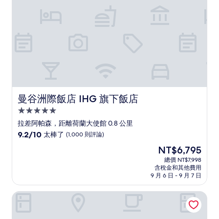
則
評
論)
曼谷洲際飯店 IHG 旗下飯店
曼谷洲際飯店 IHG 旗下飯店
5.0
星
拉差阿帕森，距離荷蘭大使館 0.8 公里
級
9.2
9.2/10
太棒了
(1,000 則評論)
住
分，
現
NT$6,795
滿
宿
在
分
總價 NT$7,998
價
含稅金和其他費用
10
格
9 月 6 日 - 9 月 7 日
分，
為
太
NT$6,795
曼谷暹羅安納塔拉酒店
棒
了，
(1,000