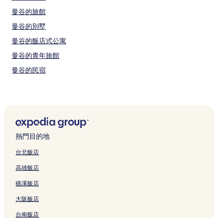
曼谷的旅館
曼谷的別墅
曼谷的飯店式公寓
曼谷的青年旅館
曼谷的民宿
曼谷的出租公寓
阿索克的青年旅館
阿索克的飯店式公寓
使館區的飯店式公寓
熱門目的地
空營的方便購物的飯店
台北飯店
空營的設有健身中心的飯店
高雄飯店
耀華力路附近的親子飯店
礁溪飯店
三升奈的方便購物的飯店
大阪飯店
曼谷的親子飯店
台南飯店
曼谷的提供免費早餐的飯店