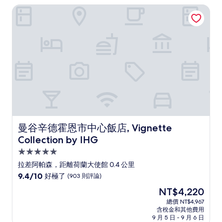
NT$8,557
曼谷辛德霍恩市中心飯店, Vignette Collection by IHG
極
了，
(438
則
評
論)
曼谷辛德霍恩市中心飯店, Vignette Collection by IHG
曼谷辛德霍恩市中心飯店, Vignette
Collection by IHG
5.0
星
拉差阿帕森，距離荷蘭大使館 0.4 公里
級
9.4
9.4/10
好極了
(903 則評論)
住
分，
現
NT$4,220
滿
宿
在
分
總價 NT$4,967
價
含稅金和其他費用
10
格
9 月 5 日 - 9 月 6 日
分，