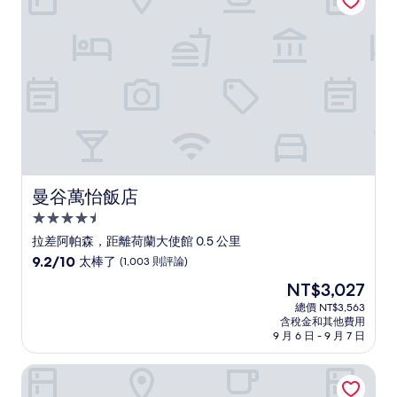
(688
則
評
論)
曼谷萬怡飯店
曼谷萬怡飯店
4.5
星
拉差阿帕森，距離荷蘭大使館 0.5 公里
級
9.2
9.2/10
太棒了
(1,003 則評論)
住
分，
現
NT$3,027
滿
宿
在
分
總價 NT$3,563
價
含稅金和其他費用
10
格
9 月 6 日 - 9 月 7 日
分，
為
太
NT$3,027
曼谷斯瓦特爾飯店
棒
了，