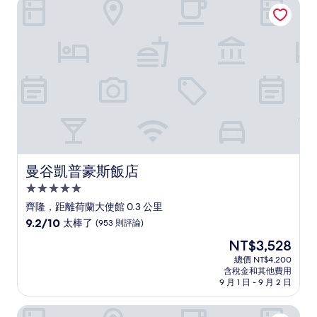
曼谷凱普豪斯飯店
棒
了，
(1,002
則
評
論)
曼谷凱普豪斯飯店
曼谷凱普豪斯飯店
5.0
星
齊隆，距離荷蘭大使館 0.3 公里
級
9.2
9.2/10
太棒了
(953 則評論)
住
分，
現
NT$3,528
滿
宿
在
分
總價 NT$4,200
價
含稅金和其他費用
10
格
9 月 1 日 - 9 月 2 日
分，
為
太
NT$3,528
達溫飯店
棒