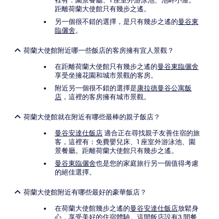
裡有：園景餐廳、1 座室外游泳池、池畔小屋。
距離荷蘭大使館只有幾步之遙。
另一個很不錯的選擇，是只有幾步之遙的
曼谷東
臨儷舍
。
荷蘭大使館附近哪一些飯店的客房擁有宜人景觀？
在距離荷蘭大使館只有幾步之遙的
曼谷東臨儷舍
享受坐擁花園和城市景觀的客房。
附近另一個很不錯的選擇是
康拉德曼谷公寓飯
店
，這裡的客房擁有城市景觀。
荷蘭大使館就在附近有哪些最棒的親子飯店？
曼谷安達仕飯店
適合正在尋找親子友善住宿的旅
客，這裡有：免費嬰兒床、1 座室外游泳池、園
景餐廳。距離荷蘭大使館只有幾步之遙。
曼谷東臨儷舍
也是您的家庭旅行另一個值得考慮
的絕佳選擇。
荷蘭大使館附近有哪些最好的豪華飯店？
在荷蘭大使館幾步之遙的
曼谷安達仕飯店
放鬆身
心，享受美好的住宿體驗。這間飯店設有3 間餐