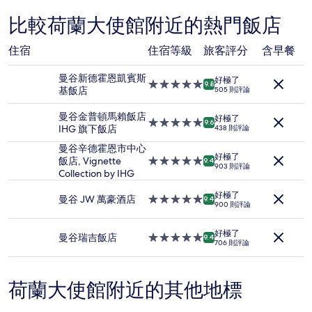
是
根
比較荷蘭大使館附近的熱門飯店
據
過
住宿
住宿等級
旅客評分
含早餐
去
24
曼谷新德霍恩凱賓斯
小
好極了
5.0
9.8
基飯店
時
505 則評論
星
以
級
2
曼谷金普頓馬賴飯店
好極了
住
5.0
9.6
位
IHG 旗下飯店
438 則評論
宿
星
成
級
曼谷辛德霍恩市中心
人
好極了
住
飯店, Vignette
5.0
9.4
住
903 則評論
宿
Collection by IHG
星
宿
級
1
好極了
住
曼谷 JW 萬豪酒店
5.0
9.4
晚
900 則評論
宿
星
為
級
條
好極了
住
曼谷瑞吉飯店
5.0
9.4
件
706 則評論
宿
星
所
級
搜
住
尋
荷蘭大使館附近的其他地標
宿
到
的