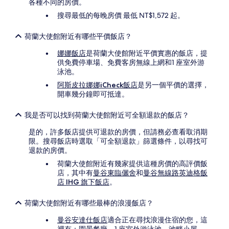
各種不同的房價。
搜尋最低的每晚房價 最低 NT$1,572 起。
荷蘭大使館附近有哪些平價飯店？
娜娜飯店
是荷蘭大使館附近平價實惠的飯店，提
供免費停車場、免費客房無線上網和1 座室外游
泳池。
阿斯皮拉娜娜iCheck飯店
是另一個平價的選擇，
開車幾分鐘即可抵達。
我是否可以找到荷蘭大使館附近可全額退款的飯店？
是的，許多飯店提供可退款的房價，但請務必查看取消期
限。搜尋飯店時選取「可全額退款」篩選條件，以尋找可
退款的房價。
荷蘭大使館附近有幾家提供這種房價的高評價飯
店，其中有
曼谷東臨儷舍
和
曼谷無線路英迪格飯
店 IHG 旗下飯店
。
荷蘭大使館附近有哪些最棒的浪漫飯店？
曼谷安達仕飯店
適合正在尋找浪漫住宿的您，這