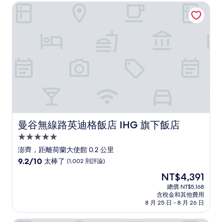
NT$9,762
曼谷無線路英迪格飯店 IHG 旗下飯店
極
了，
(706
則
評
論)
曼谷無線路英迪格飯店 IHG 旗下飯店
曼谷無線路英迪格飯店 IHG 旗下飯店
5.0
星
澎齊，距離荷蘭大使館 0.2 公里
級
9.2
9.2/10
太棒了
(1,002 則評論)
住
分，
現
NT$4,391
滿
宿
在
分
總價 NT$5,168
價
含稅金和其他費用
10
格
8 月 25 日 - 8 月 26 日
分，
為
太
NT$4,391