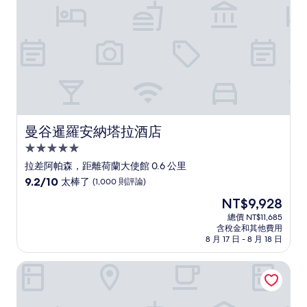
則
評
論)
曼谷暹羅安納塔拉酒店
曼谷暹羅安納塔拉酒店
5.0
星
拉差阿帕森，距離荷蘭大使館 0.6 公里
級
9.2
9.2/10
太棒了
(1,000 則評論)
住
分，
現
NT$9,928
滿
宿
在
分
總價 NT$11,685
價
含稅金和其他費用
10
格
8 月 17 日 - 8 月 18 日
分，
為
太
NT$9,928
曼谷素坤逸 4 巷諾富特飯店
棒
了，
(1,000
則