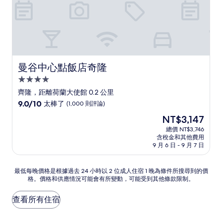
曼谷中心點飯店奇隆
曼谷中心點飯店奇隆
4.0
星
齊隆，距離荷蘭大使館 0.2 公里
級
9.0
9.0/10
太棒了
(1,000 則評論)
住
分，
現
NT$3,147
滿
宿
在
分
總價 NT$3,746
價
含稅金和其他費用
10
格
9 月 6 日 - 9 月 7 日
分，
為
太
NT$3,147
棒
最
最低每晚價格是根據過去 24 小時以 2 位成人住宿 1 晚為條件所搜尋到的價
了，
格。價格和供應情況可能會有所變動，可能受到其他條款限制。
低
(1,000
每
則
晚
查看所有住宿
評
價
論)
格