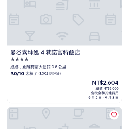
評
論)
曼谷素坤逸 4 巷諾富特飯店
曼谷素坤逸 4 巷諾富特飯店
4.0
星
娜娜，距離荷蘭大使館 0.8 公里
級
9.0
9.0/10
太棒了
(1,002 則評論)
住
分，
現
NT$2,604
滿
宿
在
分
總價 NT$3,065
價
含稅金和其他費用
10
格
9 月 2 日 - 9 月 3 日
分，
為
太
NT$2,604
曼谷四點喜來登飯店，Ploenchit Sukhumvit
棒
了，
(1,002
則