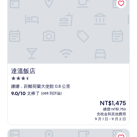
了，
(953
則
評
論)
達溫飯店
達溫飯店
3.5
星
娜娜，距離荷蘭大使館 0.8 公里
級
9.0
9.0/10
太棒了
(688 則評論)
住
分，
現
NT$1,475
滿
宿
在
分
總價 NT$1,756
價
含稅金和其他費用
10
格
9 月 1 日 - 9 月 2 日
分，
為
太
NT$1,475
曼谷萬怡飯店
棒
了，