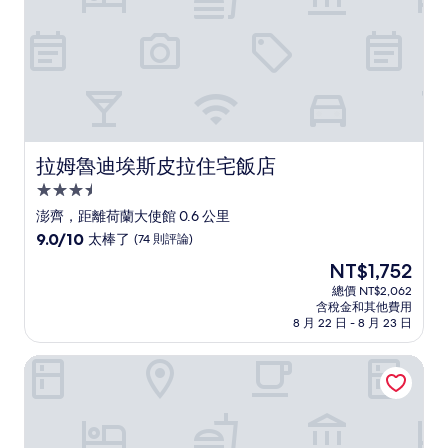
論)
拉姆魯迪埃斯皮拉住宅飯店
拉姆魯迪埃斯皮拉住宅飯店
3.5
星
澎齊，距離荷蘭大使館 0.6 公里
級
9.0
9.0/10
太棒了
(74 則評論)
住
分，
現
NT$1,752
滿
宿
在
分
總價 NT$2,062
價
含稅金和其他費用
10
格
8 月 22 日 - 8 月 23 日
分，
為
太
NT$1,752
大華套房飯店
棒
了，
(74
則
評