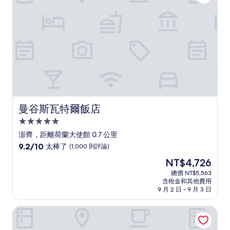
(1,003
則
評
論)
曼谷斯瓦特爾飯店
曼谷斯瓦特爾飯店
5.0
星
澎齊，距離荷蘭大使館 0.7 公里
級
9.2
9.2/10
太棒了
(1,000 則評論)
住
分，
現
NT$4,726
滿
宿
在
分
總價 NT$5,563
價
含稅金和其他費用
10
格
9 月 2 日 - 9 月 3 日
分，
為
太
NT$4,726
曼谷洲際飯店 IHG 旗下飯店
棒
了，
(1,000