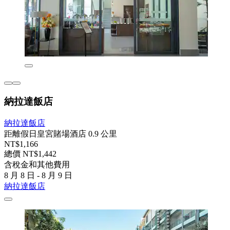
納拉達飯店
納拉達飯店
距離假日皇宮賭場酒店 0.9 公里
NT$1,166
總價 NT$1,442
含稅金和其他費用
8 月 8 日 - 8 月 9 日
納拉達飯店