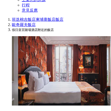
行程
意見反應
班迭棉吉飯店
柬埔寨飯店
飯店
歐奇羅夫飯店
假日皇宮賭場酒店附近的飯店