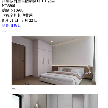
距離假日皇宮賭場酒店 1.1 公里
NT$806
總價 NT$983
含稅金和其他費用
8 月 21 日 - 8 月 22 日
哈胡 II 飯店