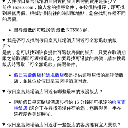
入住假日皇宮賭場酒店附近的飯店所需的費用是多少？
前往 Hotels.com，輸入您的搜尋條件，並按價格排序，即可找
到最低房價。根據計劃前往的時間和地點，您會找到各種不同
的房價。
搜尋最低的每晚房價 最低 NT$983 起。
我是否可以找到假日皇宮賭場酒店附近可全額退款的飯
店？
是的，您可以找到許多提供可退款房價的飯店，只要在取消期
限之前取消即可獲得退款。如要尋找可退款的房價，請在搜尋
飯店時選取「可全額退款」篩選條件。
假日宮殿飯店
和
邊境飯店
都是提供這種房價的高評價飯
店，並且位於假日皇宮賭場酒店附近。
假日皇宮賭場酒店附近有哪些最棒的浪漫飯店？
距離假日皇宮賭場酒店步行約 15 分鐘即可抵達的
哈克霍
特飯店 I
適合正在尋找浪漫住宿的您，您將與另一半在
這裡度過美好時光。
假日皇宮賭場酒店附近哪一些飯店的客房擁有宜人景觀？