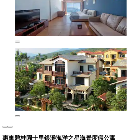
惠東碧桂園十里銀灘海洋之星海景度假公寓