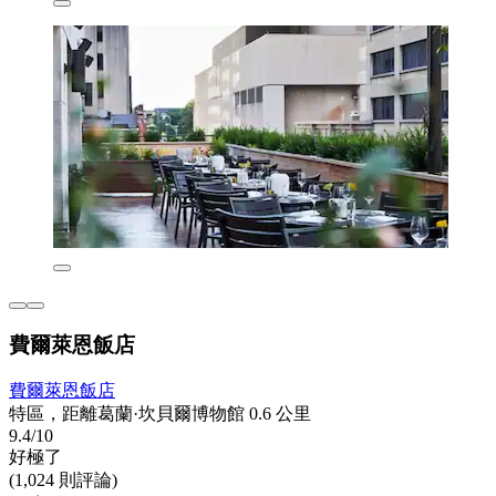
費爾萊恩飯店
費爾萊恩飯店
特區，距離葛蘭·坎貝爾博物館 0.6 公里
9.4/10
好極了
(1,024 則評論)