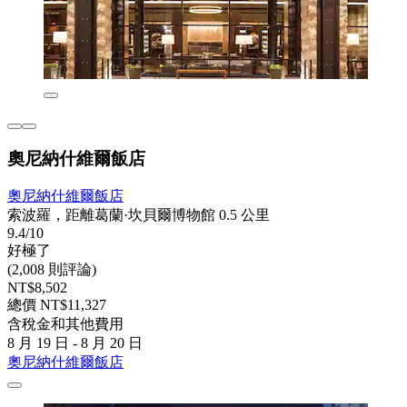
奧尼納什維爾飯店
奧尼納什維爾飯店
索波羅，距離葛蘭·坎貝爾博物館 0.5 公里
9.4/10
好極了
(2,008 則評論)
NT$8,502
總價 NT$11,327
含稅金和其他費用
8 月 19 日 - 8 月 20 日
奧尼納什維爾飯店