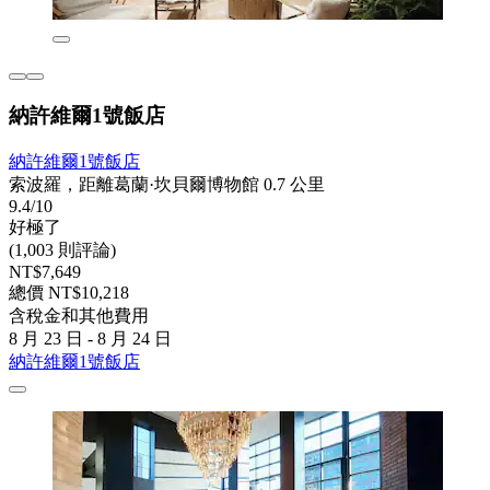
納許維爾1號飯店
納許維爾1號飯店
索波羅，距離葛蘭·坎貝爾博物館 0.7 公里
9.4/10
好極了
(1,003 則評論)
NT$7,649
總價 NT$10,218
含稅金和其他費用
8 月 23 日 - 8 月 24 日
納許維爾1號飯店