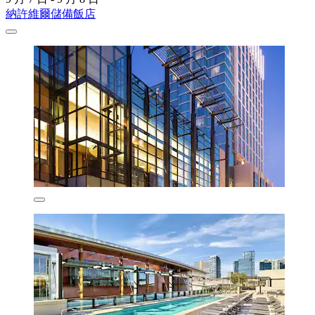
納許維爾儲備飯店