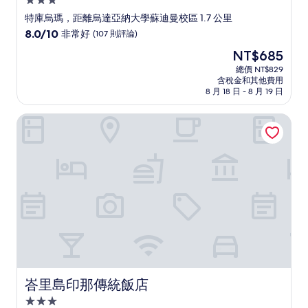
3.0
星
特庫烏瑪，距離烏達亞納大學蘇迪曼校區 1.7 公里
級
8.0
8.0/10
非常好
(107 則評論)
住
分，
現
NT$685
滿
宿
在
分
總價 NT$829
價
含稅金和其他費用
10
格
8 月 18 日 - 8 月 19 日
分，
為
非
NT$685
峇里島印那傳統飯店
常
好，
(107
則
評
論)
峇里島印那傳統飯店
峇里島印那傳統飯店
3.0