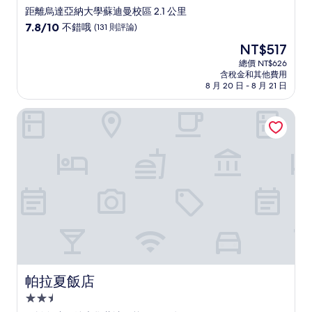
星
距離烏達亞納大學蘇迪曼校區 2.1 公里
級
7.8
7.8/10
不錯哦
(131 則評論)
住
分，
現
NT$517
滿
宿
在
分
總價 NT$626
價
含稅金和其他費用
10
格
8 月 20 日 - 8 月 21 日
分，
為
不
NT$517
帕拉夏飯店
錯
哦，
(131
則
評
論)
帕拉夏飯店
帕拉夏飯店
2.5