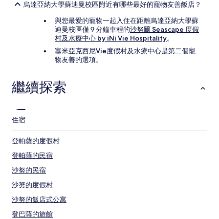
烏達亞納大學蘇迪曼校區附近有哪些最好的寵物友善飯店？
與您最愛的寵物一起入住在距離烏達亞納大學蘇
迪曼校區僅 9 分鐘車程的
沙努爾 Seascape 度假
村及水療中心 by iNi Vie Hospitality
。
塞米亞克西尼Vie度假村及水療中心
是第二個寵
物友善的選項。
繼續探索
住宿
登帕薩的度假村
登帕薩的民宿
沙努的民宿
沙努的度假村
沙努的飯店式公寓
登巴薩的旅館