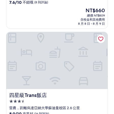
級
7.6
7.6/10
不錯哦
(8 則評論)
住
分，
現
NT$660
滿
宿
在
分
總價 NT$809
價
含稅金和其他費用
10
格
8 月 8 日 - 8 月 9 日
分，
為
不
NT$660
四星級Trans飯店
錯
哦，
(8
則
評
論)
四星級Trans飯店
四星級Trans飯店
3.5
星
雷農，距離烏達亞納大學蘇迪曼校區 2.6 公里
級
8.0
8.0/10
非常好
(16 則評論)