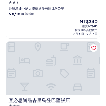
2.5
星
距離烏達亞納大學蘇迪曼校區 2.9 公里
級
6.8
6.8/10
(8 則評論)
住
分，
現
NT$340
滿
宿
在
分
總價 NT$413
價
含稅金和其他費用
10，
格
9 月 6 日 - 9 月 7 日
(8
為
則
NT$340
宜必思尚品峇里島登巴薩飯店
評
論)
宜必思尚品峇里島登巴薩飯店
宜必思尚品峇里島登巴薩飯店