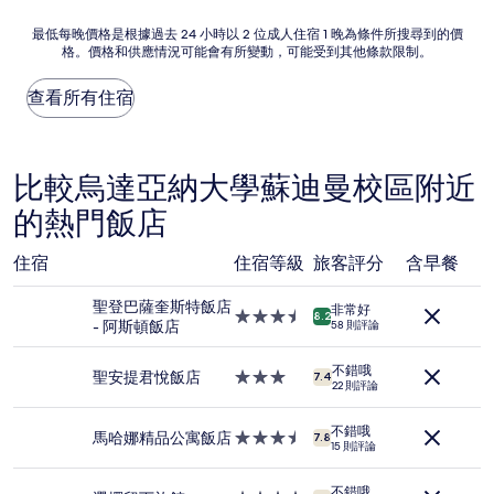
NT$438
最
最低每晚價格是根據過去 24 小時以 2 位成人住宿 1 晚為條件所搜尋到的價
格。價格和供應情況可能會有所變動，可能受到其他條款限制。
低
每
晚
查看所有住宿
價
格
是
根
比較烏達亞納大學蘇迪曼校區附近
據
的熱門飯店
過
去
24
住宿
住宿等級
旅客評分
含早餐
小
時
聖登巴薩奎斯特飯店
非常好
以
3.5
8.2
- 阿斯頓飯店
58 則評論
2
星
位
級
成
不錯哦
住
聖安提君悅飯店
3.0
7.4
22 則評論
人
宿
星
住
級
宿
不錯哦
住
馬哈娜精品公寓飯店
3.5
7.8
15 則評論
1
宿
星
晚
級
為
不錯哦