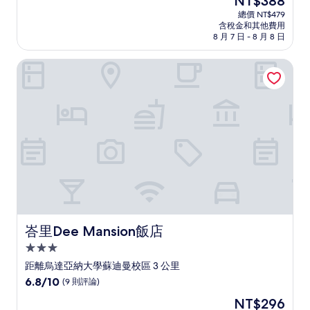
NT$388
滿
宿
在
分
總價 NT$479
價
含稅金和其他費用
10
格
8 月 7 日 - 8 月 8 日
分，
為
不
NT$388
峇里Dee Mansion飯店
錯
哦，
(32
則
評
論)
峇里Dee Mansion飯店
峇里Dee Mansion飯店
3.0
星
距離烏達亞納大學蘇迪曼校區 3 公里
級
6.8
6.8/10
(9 則評論)
住
分，
現
NT$296
滿
宿