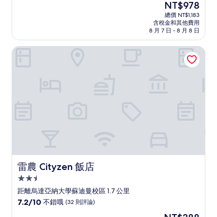
現
NT$978
滿
宿
在
分
總價 NT$1,183
價
含稅金和其他費用
10
格
8 月 7 日 - 8 月 8 日
分，
為
非
NT$978
雷農 Cityzen 飯店
常
好，
(58
則
評
論)
雷農 Cityzen 飯店
雷農 Cityzen 飯店
2.5
星
距離烏達亞納大學蘇迪曼校區 1.7 公里
級
7.2
7.2/10
不錯哦
(32 則評論)
住
分，
現