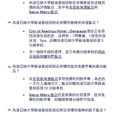
烏達亞納大學蘇迪曼校區附近有幾家提供這種房
價的高評價飯店，其中有
峇里島海灘飯店
和
Sanur Meru 飯店
。
烏達亞納大學蘇迪曼校區附近有哪些最棒的浪漫飯店？
City of Aventus Hotel - Denpasar
適合正在尋
找浪漫住宿的您，這裡有：1 間餐廳、1 座室外游
泳池、Spa。距離烏達亞納大學蘇迪曼校區僅 3
分鐘車程。
另一個很不錯的選擇，是只有幾分鐘車程的
瑪哈
吉瑞薩努爾別墅飯店
。
烏達亞納大學蘇迪曼校區附近有哪些提供免費早餐的最佳飯
店？
在
峇里島海灘飯店
享用免費吃到飽早餐，為您的
一天注入滿滿活力；飯店距離烏達亞納大學蘇迪
曼校區僅 10 分鐘車程。
Sanur Meru 飯店
也是推薦的住宿選擇，提供免
費吃到飽早餐，距離開車幾分鐘即可抵達。
烏達亞納大學蘇迪曼校區就在附近有哪些最棒的親子飯店？