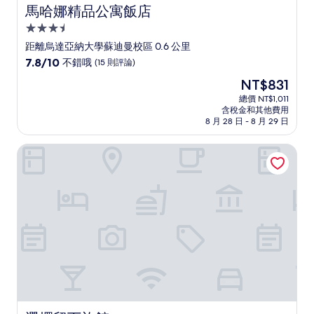
馬哈娜精品公寓飯店
馬哈娜精品公寓飯店
3.5
星
距離烏達亞納大學蘇迪曼校區 0.6 公里
級
7.8
7.8/10
不錯哦
(15 則評論)
住
分，
現
NT$831
滿
宿
在
分
總價 NT$1,011
價
含稅金和其他費用
10
格
8 月 28 日 - 8 月 29 日
分，
為
不
NT$831
選擇留下旅館
錯
哦，
(15
則
評
論)