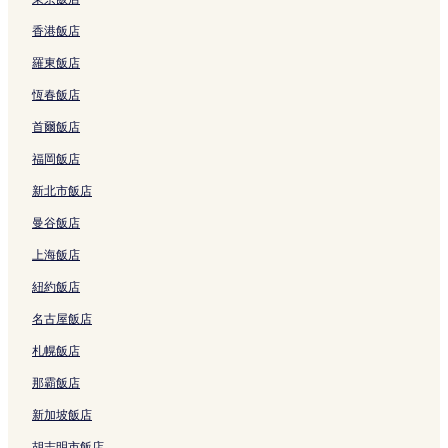
沙努 5 星級飯店
香港飯店
西丹帕沙 2 星級飯店
羅東飯店
庫塔 4 星級飯店
恆春飯店
思達卡爾亞 3 星級飯店
首爾飯店
思達卡爾亞 2 星級飯店
福岡飯店
Sanur Kauh 2 星級飯店
新北市飯店
罌粟花 2 號巷附近的Spa 飯店
曼谷飯店
帕當加拉克海灘附近的親子飯店
上海飯店
南丹帕沙的平價飯店
紐約飯店
南丹帕沙的設有游泳池的飯店
名古屋飯店
培提堂黑的奢華飯店
水明漾的溫泉飯店
札幌飯店
水明漾的設有停車場的飯店
那霸飯店
水明漾的Spa 飯店
新加坡飯店
水明漾的親子飯店
胡志明市飯店