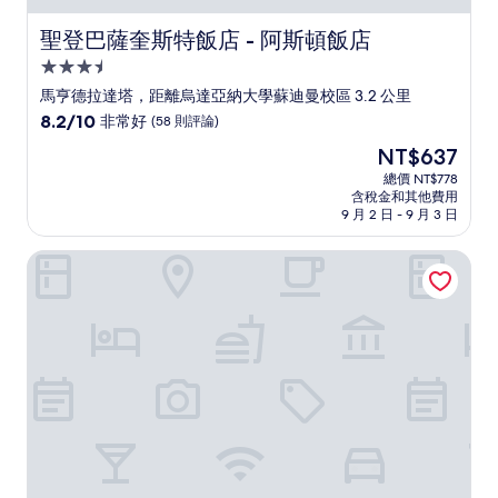
聖登巴薩奎斯特飯店 - 阿斯頓飯店
聖登巴薩奎斯特飯店 - 阿斯頓飯店
3.5
星
馬亨德拉達塔，距離烏達亞納大學蘇迪曼校區 3.2 公里
級
8.2
8.2/10
非常好
(58 則評論)
住
分，
現
NT$637
滿
宿
在
分
總價 NT$778
價
含稅金和其他費用
10
格
9 月 2 日 - 9 月 3 日
分，
為
非
NT$637
聖安提君悅飯店
常
好，
(58
則
評
論)