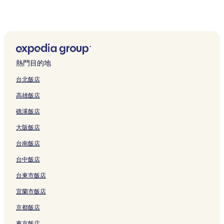
西丹帕沙的旅館
水明漾的民宿
水明漾的旅館
水明漾的別墅
熱門目的地
水明漾的青年旅館
台北飯店
水明漾的度假村
高雄飯店
思達卡爾亞的旅館
礁溪飯店
登帕薩 5 星級飯店
大阪飯店
水明漾 5 星級飯店
台南飯店
水明漾 4 星級飯店
水明漾 3 星級飯店
台中飯店
雷吉安 5 星級飯店
台東市飯店
雷吉安 3 星級飯店
宜蘭市飯店
帕當加拉克海灘 5 星級飯店
京都飯店
沙努 4 星級飯店
東京飯店