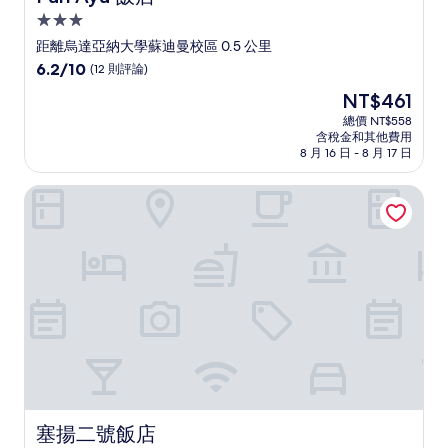
3.0
星
距離烏達亞納大學蘇迪曼校區 0.5 公里
級
6.2
6.2/10
(12 則評論)
住
分，
現
NT$461
滿
宿
在
分
總價 NT$558
價
含稅金和其他費用
10，
格
8 月 16 日 - 8 月 17 日
(12
為
則
NT$461
塞揚二號飯店
評
論)
塞揚二號飯店
塞揚二號飯店