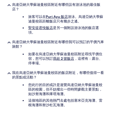
烏達亞納大學蘇迪曼校區附近有哪些設有游泳池的最佳飯
店？
旅客可以在
Puri Ayu 飯店
游泳。烏達亞納大學蘇
迪曼校區距離飯店只有幾步之遙。
聖安提君悅飯店
是另一個附設游泳池的飯店選
項。
烏達亞納大學蘇迪曼校區附近有哪些我可以預訂的平價汽車
旅館？
如要在烏達亞納大學蘇迪曼校區附近尋找平價住
宿，您可以預訂
瑪娃 2 號飯店
，這裡有：露台、
停車場。
我在烏達亞納大學蘇迪曼校區的飯店附近，有哪些值得一看
的景點或活動？
您此行的目的或許是遊覽烏達亞納大學蘇迪曼校
區的校園，但不妨撥出一些時間參觀主要景點，
如沙努海灘和庫塔海灘。
這個地區的其他熱門去處包括塞米亞克海灘、雷
根海灘和努沙杜瓦海灘。