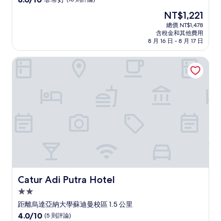
住
分，
現
NT$1,221
滿
宿
在
分
總價 NT$1,478
價
含稅金和其他費用
10
格
8 月 16 日 - 8 月 17 日
分，
為
非
NT$1,221
Catur Adi Putra Hotel
常
好，
(16
則
評
論)
Catur Adi Putra Hotel
Catur Adi Putra Hotel
2.0
星
距離烏達亞納大學蘇迪曼校區 1.5 公里
級
4.0
4.0/10
(5 則評論)