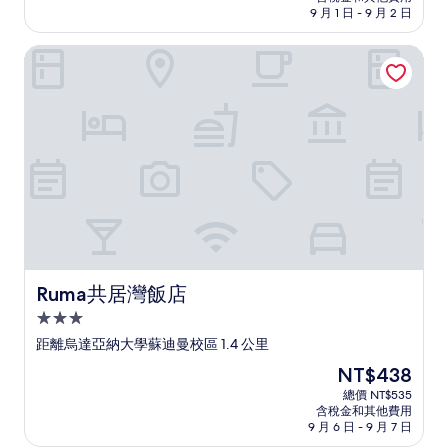
格
9 月 1 日 - 9 月 2 日
為
NT$462
Ruma共居灣飯店
Ruma共居灣飯店
Ruma共居灣飯店
3.0
星
距離烏達亞納大學蘇迪曼校區 1.4 公里
級
現
NT$438
住
在
總價 NT$535
宿
價
含稅金和其他費用
格
9 月 6 日 - 9 月 7 日
為