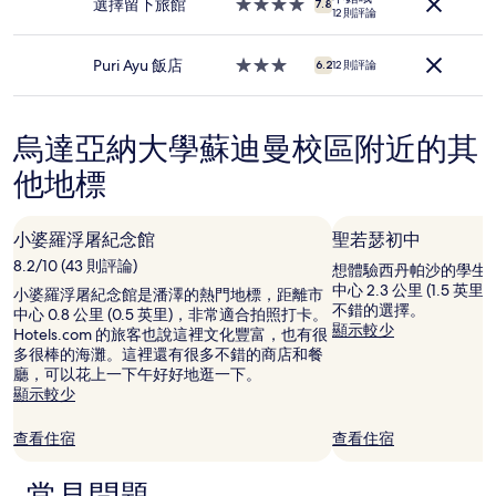
住
選擇留下旅館
4.0
7.8
12 則評論
條
宿
星
件
級
所
住
Puri Ayu 飯店
3.0
6.2
12 則評論
搜
宿
星
尋
級
到
住
的
烏達亞納大學蘇迪曼校區附近的其
宿
價
他地標
格。
價
格
和
小婆羅浮屠紀念館
聖若瑟初中
供
8.2/10 (43 則評論)
想體驗西丹帕沙的學生
應
中心 2.3 公里 (1.5 
小婆羅浮屠紀念館是潘澤的熱門地標，距離市
情
不錯的選擇。
中心 0.8 公里 (0.5 英里)，非常適合拍照打卡。
況
顯示較少
Hotels.com 的旅客也說這裡文化豐富，也有很
可
多很棒的海灘。這裡還有很多不錯的商店和餐
能
廳，可以花上一下午好好地逛一下。
會
顯示較少
有
所
變
查看住宿
查看住宿
動，
可
能