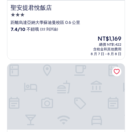
聖安提君悅飯店
聖安提君悅飯店
3.0
星
距離烏達亞納大學蘇迪曼校區 0.6 公里
級
7.4
7.4/10
不錯哦
(22 則評論)
住
分，
現
NT$1,169
滿
宿
在
分
總價 NT$1,422
價
含稅金和其他費用
10
格
8 月 7 日 - 8 月 8 日
分，
為
不
NT$1,169
馬哈娜精品公寓飯店
錯
哦，
(22
則
評
論)