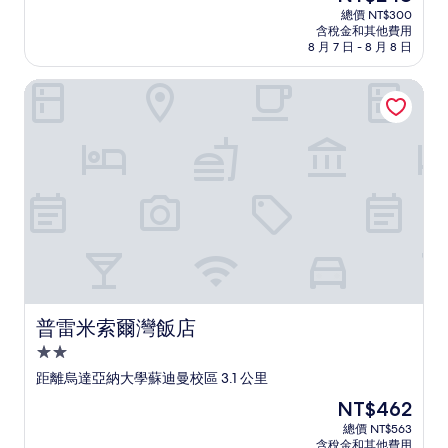
宿
在
分
總價 NT$300
價
含稅金和其他費用
10，
格
8 月 7 日 - 8 月 8 日
(2
為
則
NT$248
普雷米索爾灣飯店
評
論)
普雷米索爾灣飯店
普雷米索爾灣飯店
2.0
星
距離烏達亞納大學蘇迪曼校區 3.1 公里
級
現
NT$462
住
在
總價 NT$563
宿
價
含稅金和其他費用