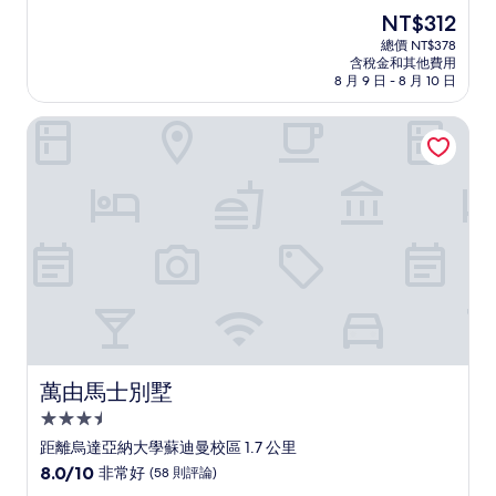
住
分，
現
NT$312
滿
宿
在
分
總價 NT$378
價
含稅金和其他費用
10，
格
8 月 9 日 - 8 月 10 日
(5
為
則
NT$312
萬由馬士別墅
評
論)
萬由馬士別墅
萬由馬士別墅
3.5
星
距離烏達亞納大學蘇迪曼校區 1.7 公里
級
8.0
8.0/10
非常好
(58 則評論)
住
分，