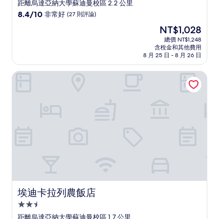
星
距離烏達亞納大學蘇迪曼校區 2.2 公里
級
8.4
8.4/10
非常好
(27 則評論)
住
分，
現
NT$1,028
滿
宿
在
分
總價 NT$1,248
價
含稅金和其他費用
10
格
8 月 25 日 - 8 月 26 日
分，
為
非
NT$1,028
埃迪卡拉列農飯店
常
好，
(27
則
評
論)
埃迪卡拉列農飯店
埃迪卡拉列農飯店
2.5
星
距離烏達亞納大學蘇迪曼校區 1.7 公里