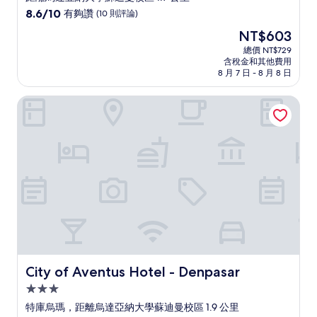
級
8.6
8.6/10
有夠讚
(10 則評論)
住
分，
現
NT$603
滿
宿
在
分
總價 NT$729
價
含稅金和其他費用
10
格
8 月 7 日 - 8 月 8 日
分，
為
有
NT$603
City of Aventus Hotel - Denpasar
夠
讚，
(10
則
評
論)
City of Aventus Hotel - Denpasar
City of Aventus Hotel - Denpasar
3.0
星
特庫烏瑪，距離烏達亞納大學蘇迪曼校區 1.9 公里