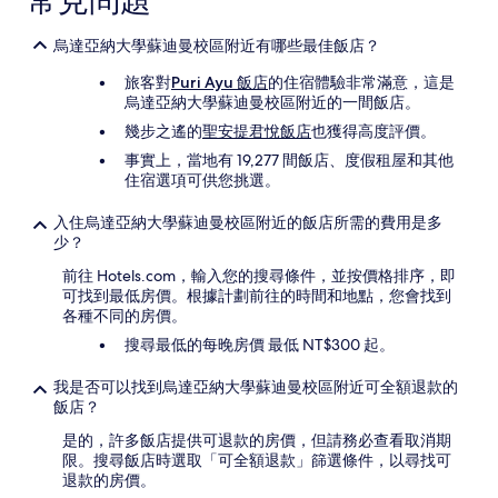
常見問題
受
到
烏達亞納大學蘇迪曼校區附近有哪些最佳飯店？
其
他
旅客對
Puri Ayu 飯店
的住宿體驗非常滿意，這是
條
烏達亞納大學蘇迪曼校區附近的一間飯店。
款
幾步之遙的
聖安提君悅飯店
也獲得高度評價。
限
制。
事實上，當地有 19,277 間飯店、度假租屋和其他
住宿選項可供您挑選。
入住烏達亞納大學蘇迪曼校區附近的飯店所需的費用是多
少？
前往 Hotels.com，輸入您的搜尋條件，並按價格排序，即
可找到最低房價。根據計劃前往的時間和地點，您會找到
各種不同的房價。
搜尋最低的每晚房價 最低 NT$300 起。
我是否可以找到烏達亞納大學蘇迪曼校區附近可全額退款的
飯店？
是的，許多飯店提供可退款的房價，但請務必查看取消期
限。搜尋飯店時選取「可全額退款」篩選條件，以尋找可
退款的房價。