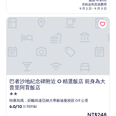
分
總價 NT$532
價
含稅金和其他費用
10，
格
9 月 2 日 - 9 月 3 日
(2
為
則
NT$479
巴者沙地紀念碑附近 O 精選飯店 前身為大普里阿育飯店
評
論)
巴者沙地紀念碑附近 O 精選飯店 前身為大普里阿育飯店
巴者沙地紀念碑附近 O 精選飯店 前身為大
普里阿育飯店
2.0
星
特庫烏瑪，距離烏達亞納大學蘇迪曼校區 0.9 公里
級
6.0
6.0/10
(2 則評論)
住
分，
現
NT$248
滿