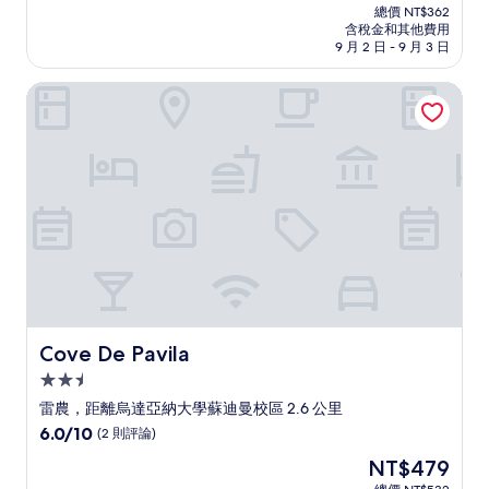
在
分
總價 NT$362
價
含稅金和其他費用
10，
格
9 月 2 日 - 9 月 3 日
(9
為
則
NT$296
Cove De Pavila
評
論)
Cove De Pavila
Cove De Pavila
2.5
星
雷農，距離烏達亞納大學蘇迪曼校區 2.6 公里
級
6.0
6.0/10
(2 則評論)
住
分，
現
NT$479
滿
宿
在