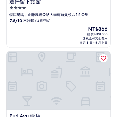
選擇留下旅館
選擇留下旅館
4.0
星
特庫烏瑪，距離烏達亞納大學蘇迪曼校區 1.5 公里
級
7.8
7.8/10
不錯哦
(12 則評論)
住
分，
現
NT$866
滿
宿
在
分
總價 NT$1,050
價
含稅金和其他費用
10
格
8 月 8 日 - 8 月 9 日
分，
為
不
NT$866
Puri Ayu 飯店
錯
哦，
(12
則
評
論)
Puri Ayu 飯店
Puri Ayu 飯店