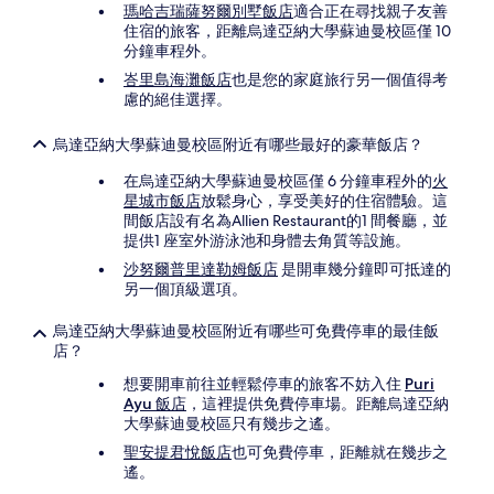
瑪哈吉瑞薩努爾別墅飯店
適合正在尋找親子友善
住宿的旅客，距離烏達亞納大學蘇迪曼校區僅 10
分鐘車程外。
峇里島海灘飯店
也是您的家庭旅行另一個值得考
慮的絕佳選擇。
烏達亞納大學蘇迪曼校區附近有哪些最好的豪華飯店？
在烏達亞納大學蘇迪曼校區僅 6 分鐘車程外的
火
星城市飯店
放鬆身心，享受美好的住宿體驗。這
間飯店設有名為Allien Restaurant的1 間餐廳，並
提供1 座室外游泳池和身體去角質等設施。
沙努爾普里達勒姆飯店
是開車幾分鐘即可抵達的
另一個頂級選項。
烏達亞納大學蘇迪曼校區附近有哪些可免費停車的最佳飯
店？
想要開車前往並輕鬆停車的旅客不妨入住
Puri
Ayu 飯店
，這裡提供免費停車場。距離烏達亞納
大學蘇迪曼校區只有幾步之遙。
聖安提君悅飯店
也可免費停車，距離就在幾步之
遙。