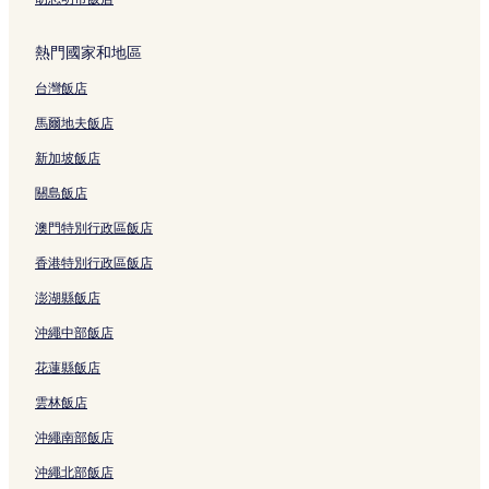
水明漾的平價飯店
熱門國家和地區
水明漾的精品飯店
台灣飯店
水明漾的提供免費早餐的飯店
水明漾的奢華飯店
馬爾地夫飯店
水明漾的海灘飯店
新加坡飯店
水明漾的寵物友善飯店
關島飯店
沙努的海灘飯店
澳門特別行政區飯店
沙努的奢華飯店
香港特別行政區飯店
沙努的親子飯店
澎湖縣飯店
沙努的設有停車場的飯店
沖繩中部飯店
沙努的Spa 飯店
花蓮縣飯店
沙努的提供免費早餐的飯店
雲林飯店
沙努的設有游泳池的飯店
沖繩南部飯店
沙努的平價飯店
沖繩北部飯店
登帕薩的奢華飯店