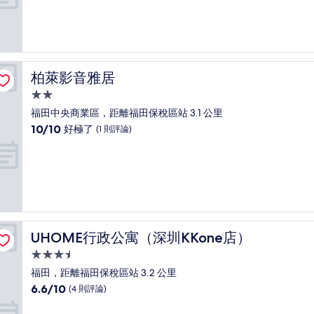
分
10
分，
不
錯
哦，
柏萊影音雅居
柏萊影音雅居
(4
則
2.0
評
星
福田中央商業區，距離福田保稅區站 3.1 公里
論)
級
10.0
10/10
好極了
(1 則評論)
住
分，
滿
宿
分
10
分，
好
極
了，
UHOME行政公寓（深圳KKone店）
UHOME行政公寓（深圳KKone店）
(1
則
3.5
評
星
福田，距離福田保稅區站 3.2 公里
論)
級
6.6
6.6/10
(4 則評論)
住
分，
滿