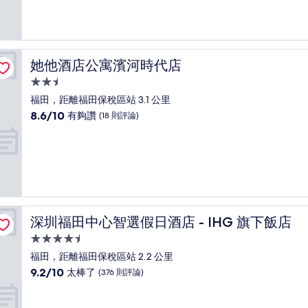
10
分，
太
棒
了，
她他酒店公寓濱河時代店
她他酒店公寓濱河時代店
(115
則
2.5
評
星
福田，距離福田保稅區站 3.1 公里
論)
級
8.6
8.6/10
有夠讚
(18 則評論)
住
分，
滿
宿
分
10
分，
有
夠
讚，
深圳福田中心智選假日酒店 - IHG 旗下飯店
深圳福田中心智選假日酒店 - IHG 旗下飯店
(18
則
4.5
評
星
福田，距離福田保稅區站 2.2 公里
論)
級
9.2
9.2/10
太棒了
(376 則評論)
住
分，
滿
宿