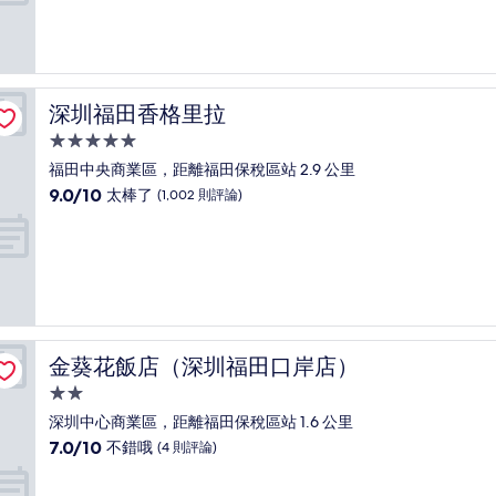
分
10
分，
太
棒
了，
深圳福田香格里拉
深圳福田香格里拉
(376
則
5.0
評
星
福田中央商業區，距離福田保稅區站 2.9 公里
論)
級
9.0
9.0/10
太棒了
(1,002 則評論)
住
分，
滿
宿
分
10
分，
太
棒
了，
金葵花飯店（深圳福田口岸店）
金葵花飯店（深圳福田口岸店）
(1,002
則
2.0
評
星
深圳中心商業區，距離福田保稅區站 1.6 公里
論)
級
7.0
7.0/10
不錯哦
(4 則評論)
住
分，
滿
宿