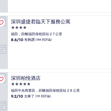
10
分，
好
極
了，
深圳盛捷君臨天下服務公寓
深圳盛捷君臨天下服務公寓
(594
則
4.0
評
星
福田，距離福田保稅區站 2.7 公里
論)
級
8.6
8.6/10
有夠讚
(188 則評論)
住
分，
滿
宿
分
10
分，
有
夠
讚，
深圳柏悅酒店
深圳柏悅酒店
(188
則
5.0
評
星
福田中央商業區，距離福田保稅區站 2.8 公里
論)
級
9.2
9.2/10
太棒了
(115 則評論)
住
分，
滿
宿
分