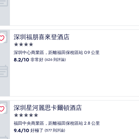
宿
分
10，
(4
則
評
論)
深圳福朋喜來登酒店
深圳福朋喜來登酒店
4.0
星
深圳中心商業區，距離福田保稅區站 0.9 公里
級
8.2
8.2/10
非常好
(626 則評論)
住
分，
滿
宿
分
10
分，
非
常
好，
深圳星河麗思卡爾頓酒店
深圳星河麗思卡爾頓酒店
(626
則
5.0
評
星
福田中央商業區，距離福田保稅區站 2.8 公里
論)
級
9.4
9.4/10
好極了
(577 則評論)
住
分，