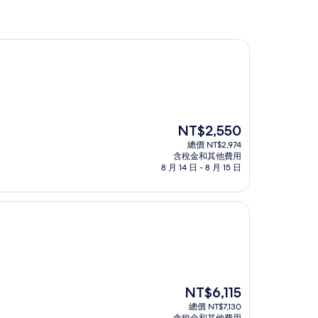
現
NT$2,550
在
總價 NT$2,974
價
含稅金和其他費用
格
8 月 14 日 - 8 月 15 日
為
NT$2,550
現
NT$6,115
在
總價 NT$7,130
價