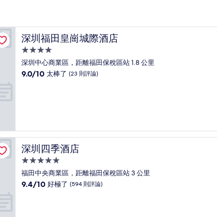
深圳福田皇崗城際酒店
深圳福田皇崗城際酒店
4.0
星
深圳中心商業區，距離福田保稅區站 1.8 公里
級
9.0
9.0/10
太棒了
(23 則評論)
住
分，
滿
宿
分
10
分，
太
棒
了，
深圳四季酒店
深圳四季酒店
(23
則
5.0
評
星
福田中央商業區，距離福田保稅區站 3 公里
論)
級
9.4
9.4/10
好極了
(594 則評論)
住
分，
滿
宿
分