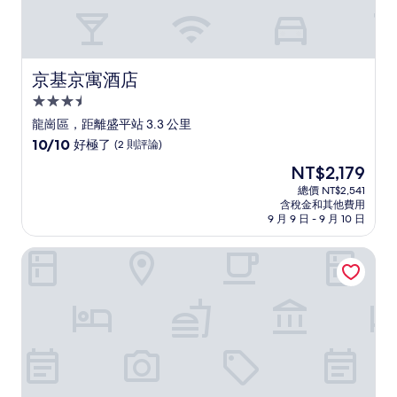
京基京寓酒店
京基京寓酒店
3.5
星
龍崗區，距離盛平站 3.3 公里
級
10.0
10/10
好極了
(2 則評論)
住
分，
現
NT$2,179
滿
宿
在
分
總價 NT$2,541
價
含稅金和其他費用
10
格
9 月 9 日 - 9 月 10 日
分，
為
好
NT$2,179
深圳隱秀山居酒店
極
了，
(2
則
評
論)