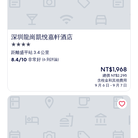
深圳龍崗凱悅嘉軒酒店
深圳龍崗凱悅嘉軒酒店
4.0
星
距離盛平站 3.4 公里
級
8.4
8.4/10
非常好
(6 則評論)
住
分，
現
NT$1,968
滿
宿
在
分
總價 NT$2,295
價
含稅金和其他費用
10
格
9 月 6 日 - 9 月 7 日
分，
為
非
NT$1,968
東莞嘉輝會度假酒店（龍鳳山莊店）
常
好，
(6
則
評
論)