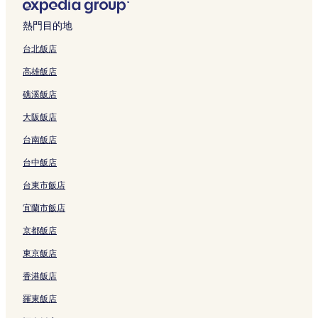
變
深圳的提供免費早餐的飯店
動，
熱門目的地
可
深圳的Spa 飯店
能
台北飯店
受
深圳的高爾夫飯店
到
高雄飯店
深圳的設有廚房的飯店
其
他
礁溪飯店
深圳的設有游泳池的飯店
條
款
大阪飯店
深圳的設有健身中心的飯店
限
台南飯店
深圳的設有停車場的飯店
制。
深圳的平價飯店
台中飯店
深圳的親子飯店
台東市飯店
深圳的寵物友善飯店
宜蘭市飯店
深圳的性別友善飯店
京都飯店
大梅沙海濱公園附近的海灘飯店
東京飯店
大梅沙海濱公園附近的Spa 飯店
香港飯店
大梅沙海濱公園附近的親子飯店
羅東飯店
鳳崗的提供免費早餐的飯店