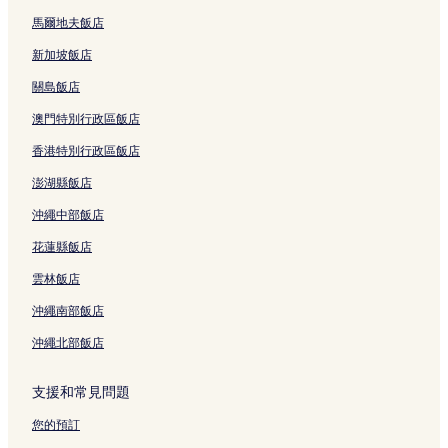
深圳的旅館
馬爾地夫飯店
深圳的飯店式公寓
新加坡飯店
深圳的青年旅館
關島飯店
大梅沙海濱公園的旅館
澳門特別行政區飯店
大鵬的旅館
香港特別行政區飯店
深圳中心公園的飯店式公寓
澎湖縣飯店
老大坑飯店
沖繩中部飯店
龍崗客家民俗博物館附近的飯店
花蓮縣飯店
深圳龍崗大運中心附近的飯店
雲林飯店
龍崗區飯店
沖繩南部飯店
深圳龍崗龍園附近的飯店
沖繩北部飯店
坪地西站附近的飯店
新塘圍站附近的飯店
支援和常見問題
吉祥站附近的飯店
您的預訂
雙龍站附近的飯店