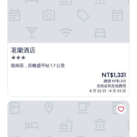
茗蘭酒店
茗蘭酒店
3.0
星
龍崗區，距離盛平站 1.7 公里
級
現
NT$1,331
住
在
總價 NT$1,331
宿
價
含稅金和其他費用
格
8 月 22 日 - 8 月 23 日
為
NT$1,331
深圳龍崗麗灣酒店