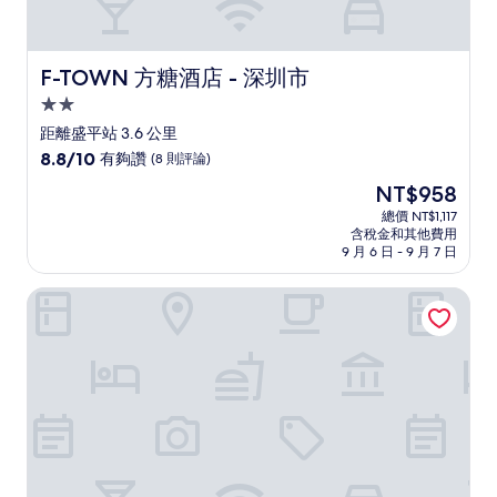
F-TOWN 方糖酒店 - 深圳市
F-TOWN 方糖酒店 - 深圳市
2.0
星
距離盛平站 3.6 公里
級
8.8
8.8/10
有夠讚
(8 則評論)
住
分，
現
NT$958
滿
宿
在
分
總價 NT$1,117
價
含稅金和其他費用
10
格
9 月 6 日 - 9 月 7 日
分，
為
有
NT$958
東莞順成飯店（鳳崗鎮都市智谷店）
夠
讚，
(8
則
評
論)