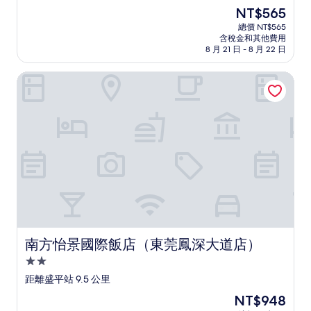
級
現
NT$565
住
在
總價 NT$565
宿
價
含稅金和其他費用
格
8 月 21 日 - 8 月 22 日
為
NT$565
南方怡景國際飯店（東莞鳳深大道店）
南方怡景國際飯店（東莞鳳深大道店）
南方怡景國際飯店（東莞鳳深大道店）
2.0
星
距離盛平站 9.5 公里
級
現
NT$948
住
在