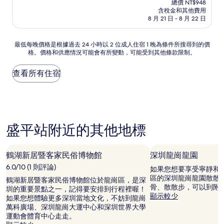
總價 NT$948
宿
價
含稅金和其他費用
格
8 月 21 日 - 8 月 22 日
為
NT$948
最
最低每晚價格是根據過去 24 小時以 2 位成人住宿 1 晚為條件所搜尋到的價
格。價格和供應情況可能會有所變動，可能受到其他條款限制。
低
每
晚
查看所有住宿
價
格
是
根
據
盛平站附近的其他地標
過
去
24
小
鶴湖新居暨客家民俗博物館
深圳龍崗龍園
時
6.0/10 (1 則評論)
如果您想要享受寧靜和
以
區的深圳龍崗龍園散散
2
鶴湖新居暨客家民俗博物館位於龍崗區，是深
骨、散散步，可以到附
位
圳的重要景點之一，記得要安排到行程裡喔！
顯示較少
成
如果您想體驗更多深圳當地文化，不妨到龍崗
人
萬科廣場、深圳龍崗大運中心和深圳世界大學
住
運動會體育中心走走。