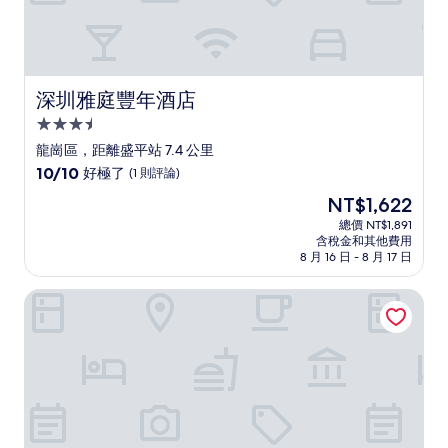
深圳雅庭豐年酒店
深圳雅庭豐年酒店
3.5
星
龍崗區，距離盛平站 7.4 公里
級
10.0
10/10
好極了
(1 則評論)
住
分，
現
NT$1,622
滿
宿
在
分
總價 NT$1,891
價
含稅金和其他費用
10
格
8 月 16 日 - 8 月 17 日
分，
為
好
NT$1,622
京基京寓酒店
極
了，
(1
則
評
論)