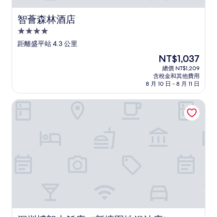
智薈森林酒店
智薈森林酒店
4.0
星
距離盛平站 4.3 公里
級
現
NT$1,037
住
在
總價 NT$1,209
宿
價
含稅金和其他費用
格
8 月 10 日 - 8 月 11 日
為
NT$1,037
深圳博朗大飯店（新塘圍地鐵站店）