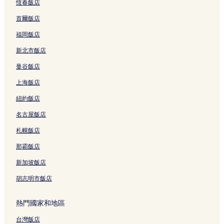
恆春飯店
石岩的平價飯店
首爾飯店
鹽田區的奢華飯店
福岡飯店
鹽田區的設有游泳池的飯店
新北市飯店
鹽田區的平價飯店
曼谷飯店
大朗的設有停車場的飯店
上海飯店
橫崗的設有停車場的飯店
紐約飯店
梧桐山附近的Spa 飯店
名古屋飯店
梧桐山附近的奢華飯店
淡水的商務飯店
札幌飯店
淡水的設有停車場的飯店
那霸飯店
淡水的平價飯店
新加坡飯店
深圳中心公園附近的提供免費早餐的飯店
胡志明市飯店
深圳中心公園附近的親子飯店
熱門國家和地區
深圳中心公園附近的Spa 飯店
台灣飯店
深圳中心公園附近的平價飯店