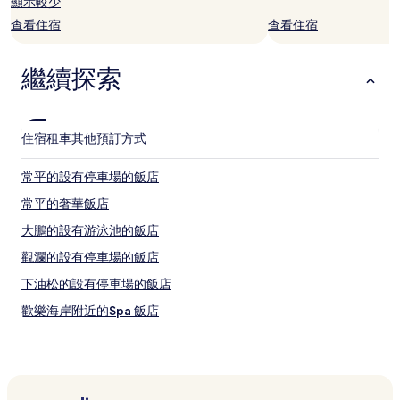
宿
顯示較少
1
查看住宿
查看住宿
晚
為
條
繼續探索
件
所
搜
尋
住宿
租車
其他預訂方式
到
的
常平的設有停車場的飯店
價
格。
常平的奢華飯店
價
格
大鵬的設有游泳池的飯店
和
觀瀾的設有停車場的飯店
供
應
下油松的設有停車場的飯店
情
況
歡樂海岸附近的Spa 飯店
可
深圳的海灘飯店
能
會
深圳的奢華飯店
有
所
深圳的商務飯店