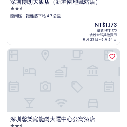
深圳博朗大飯店（新塘圍地鐵站店）
深圳博朗大飯店（新塘圍地鐵站店）
2.5
星
龍崗區，距離盛平站 4.7 公里
級
現
NT$1,173
住
在
總價 NT$1,173
宿
價
含稅金和其他費用
格
8 月 23 日 - 8 月 24 日
為
NT$1,173
深圳馨樂庭龍崗大運中心公寓酒店
深圳馨樂庭龍崗大運中心公寓酒店
深圳馨樂庭龍崗大運中心公寓酒店
2.5