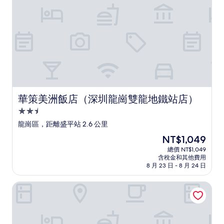
則
評
論)
華策美洲飯店（深圳龍崗雙龍地鐵站店）
華策美洲飯店（深圳龍崗雙龍地鐵站店）
2.5
星
龍崗區，距離盛平站 2.6 公里
級
現
NT$1,049
住
在
總價 NT$1,049
宿
價
含稅金和其他費用
格
8 月 23 日 - 8 月 24 日
為
NT$1,049
茗蘭酒店