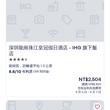
深圳龍崗珠江皇冠假日酒店 - IHG 旗下飯店
深圳龍崗珠江皇冠假日酒店 - IHG 旗下飯
店
4.5
星
龍崗區，距離盛平站 1.3 公里
級
8.8
8.8/10
有夠讚
(315 則評論)
住
分，
現
NT$2,504
滿
宿
在
分
總價 NT$2,920
價
含稅金和其他費用
10
格
9 月 6 日 - 9 月 7 日
分，
為
有
NT$2,504
深圳雅邦朗悅國際酒店
夠
讚，