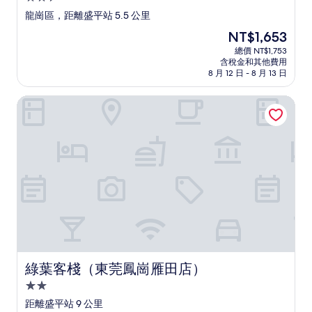
星
龍崗區，距離盛平站 5.5 公里
級
現
NT$1,653
住
在
總價 NT$1,753
宿
價
含稅金和其他費用
格
8 月 12 日 - 8 月 13 日
為
NT$1,653
綠葉客棧（東莞鳳崗雁田店）
綠葉客棧（東莞鳳崗雁田店）
綠葉客棧（東莞鳳崗雁田店）
2.0
星
距離盛平站 9 公里