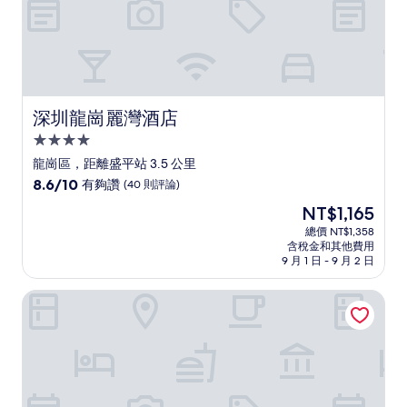
深圳龍崗麗灣酒店
深圳龍崗麗灣酒店
4.0
星
龍崗區，距離盛平站 3.5 公里
級
8.6
8.6/10
有夠讚
(40 則評論)
住
分，
現
NT$1,165
滿
宿
在
分
總價 NT$1,358
價
含稅金和其他費用
10
格
9 月 1 日 - 9 月 2 日
分，
為
有
NT$1,165
深圳龍崗凱悅嘉軒酒店
夠
讚，
(40
則
評
論)