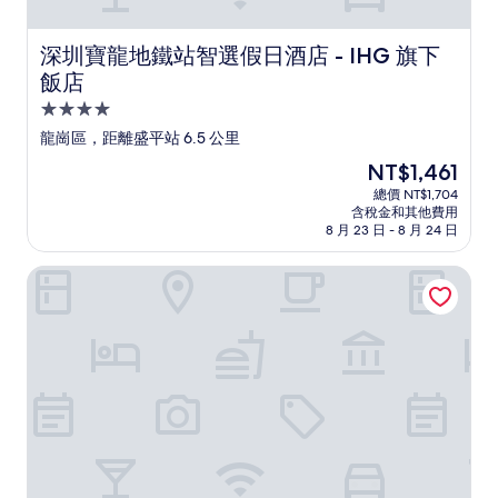
深圳寶龍地鐵站智選假日酒店 - IHG 旗下飯店
深圳寶龍地鐵站智選假日酒店 - IHG 旗下
飯店
4.0
星
龍崗區，距離盛平站 6.5 公里
級
現
NT$1,461
住
在
總價 NT$1,704
宿
價
含稅金和其他費用
格
8 月 23 日 - 8 月 24 日
為
NT$1,461
智薈森林酒店