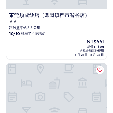
東莞順成飯店（鳳崗鎮都市智谷店）
東莞順成飯店（鳳崗鎮都市智谷店）
2.0
星
距離盛平站 8.5 公里
級
10.0
10/10
好極了
(1 則評論)
住
分，
現
NT$661
滿
宿
在
分
總價 NT$661
價
含稅金和其他費用
10
格
8 月 21 日 - 8 月 22 日
分，
為
好
NT$661
深圳寶龍地鐵站智選假日酒店 - IHG 旗下飯店
極
了，
(1
則
評
論)