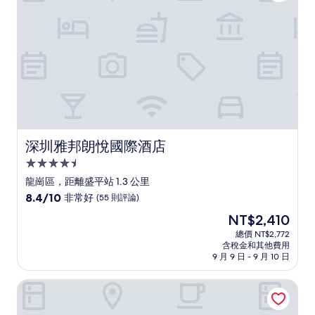
(315
則
評
論)
深圳雅邦朗悅國際酒店
深圳雅邦朗悅國際酒店
4.5
星
龍崗區，距離盛平站 1.3 公里
級
8.4
8.4/10
非常好
(55 則評論)
住
分，
現
NT$2,410
滿
宿
在
分
總價 NT$2,772
價
含稅金和其他費用
10
格
9 月 9 日 - 9 月 10 日
分，
為
非
NT$2,410
華策美洲飯店（深圳龍崗雙龍地鐵站店）
常
好，
(55