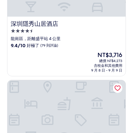
深圳隱秀山居酒店
深圳隱秀山居酒店
4.5
星
龍崗區，距離盛平站 4 公里
級
9.4
9.4/10
好極了
(79 則評論)
住
分，
現
NT$3,716
滿
宿
在
分
總價 NT$4,273
價
含稅金和其他費用
10
格
9 月 8 日 - 9 月 9 日
分，
為
好
NT$3,716
F-TOWN 方糖酒店 - 深圳市
極
了，
(79
則
評
論)