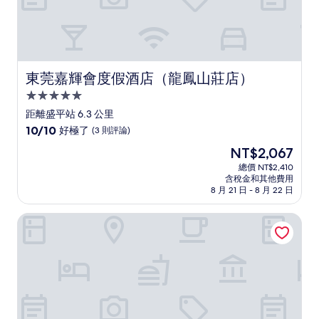
東莞嘉輝會度假酒店（龍鳳山莊店）
東莞嘉輝會度假酒店（龍鳳山莊店）
5.0
星
距離盛平站 6.3 公里
級
10.0
10/10
好極了
(3 則評論)
住
分，
現
NT$2,067
滿
宿
在
分
總價 NT$2,410
價
含稅金和其他費用
10
格
8 月 21 日 - 8 月 22 日
分，
為
好
NT$2,067
深圳雅庭豐年酒店
極
了，
(3
則
評
論)