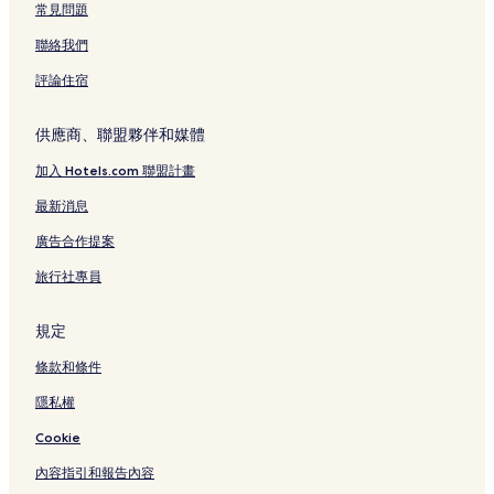
常見問題
寶安體育場附近的飯店
聯絡我們
白漳浦農場飯店
評論住宿
龍東站附近的飯店
愉園站附近的飯店
供應商、聯盟夥伴和媒體
龍崗龍園附近的飯店
加入 Hotels.com 聯盟計畫
黃閣坑飯店
最新消息
萬象影城附近的飯店
廣告合作提案
愛聯站附近的飯店
旅行社專員
鶴湖新居暨客家民俗博物館附近的飯店
大運中心站附近的飯店
規定
尚景站附近的飯店
條款和條件
龍鳳山莊影視度假村附近的飯店
隱私權
回龍埔站附近的飯店
Cookie
六和站附近的飯店
內容指引和報告內容
龍崗萬科廣場附近的飯店