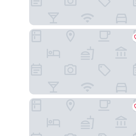
奇緣飯店
德香恩培緹特帕拉斯飯店