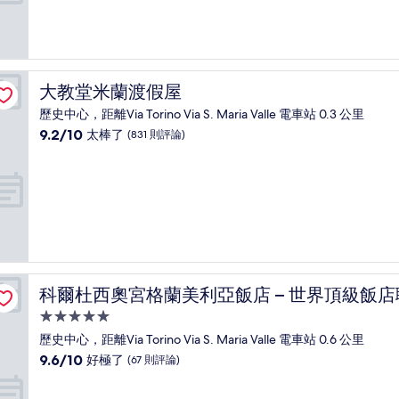
分，
好
極
了，
(40
大教堂米蘭渡假屋
大教堂米蘭渡假屋
則
評
歷史中心，距離Via Torino Via S. Maria Valle 電車站 0.3 公里
論)
9.2
9.2/10
太棒了
(831 則評論)
分，
滿
分
10
分，
太
棒
了，
(831
科爾杜西奧宮格蘭美利亞飯店 – 世界頂級飯店聯盟
科爾杜西奧宮格蘭美利亞飯店 – 世界頂級飯店
則
評
5.0
論)
星
歷史中心，距離Via Torino Via S. Maria Valle 電車站 0.6 公里
級
9.6
9.6/10
好極了
(67 則評論)
住
分，
滿
宿