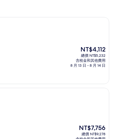
現
NT$4,112
在
總價 NT$5,232
價
含稅金和其他費用
格
8 月 13 日 - 8 月 14 日
為
NT$4,112
現
NT$7,756
在
總價 NT$9,278
價