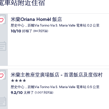
Valle 電車站附近住宿
米蘭Oriana Homèl 飯店
米蘭Oriana Homèl 飯店
歷史中心，距離Via Torino Via S. Maria Valle 電車站 0.2 公里
10.0
10/10
好極了
(84 則評論)
分，
滿
分
10
分，
好
極
了，
(84
米蘭主教座堂廣場飯店 - 首選飯店及度假村
米蘭主教座堂廣場飯店 - 首選飯店及度假村
則
評
4.0
論)
星
歷史中心，距離Via Torino Via S. Maria Valle 電車站 0.5 公里
級
9.2
9.2/10
太棒了
(1,007 則評論)
住
分，
滿
宿
分