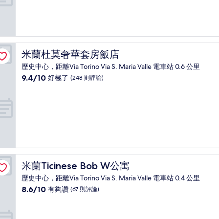
分
10
分，
好
極
了，
米蘭杜莫奢華套房飯店
米蘭杜莫奢華套房飯店
(67
則
歷史中心，距離Via Torino Via S. Maria Valle 電車站 0.6 公里
評
9.4
9.4/10
好極了
(248 則評論)
論)
分，
滿
分
10
分，
好
極
了，
(248
米蘭Ticinese Bob W公寓
米蘭Ticinese Bob W公寓
則
評
歷史中心，距離Via Torino Via S. Maria Valle 電車站 0.4 公里
論)
8.6
8.6/10
有夠讚
(67 則評論)
分，
滿
分