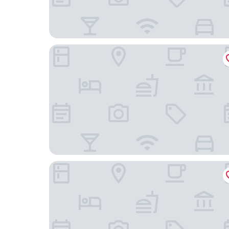
米蘭杜莫奢華套房飯店
米蘭Ticinese Bob W公寓