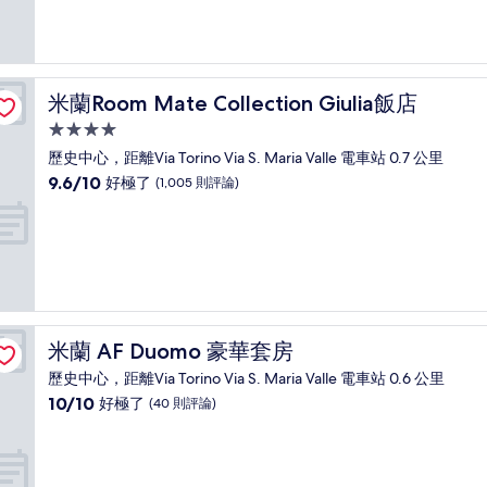
分，
好
極
了，
(23
米蘭Room Mate Collection Giulia飯店
米蘭Room Mate Collection Giulia飯店
則
評
4.0
論)
星
歷史中心，距離Via Torino Via S. Maria Valle 電車站 0.7 公里
級
9.6
9.6/10
好極了
(1,005 則評論)
住
分，
滿
宿
分
10
分，
好
極
了，
米蘭 AF Duomo 豪華套房
米蘭 AF Duomo 豪華套房
(1,005
則
歷史中心，距離Via Torino Via S. Maria Valle 電車站 0.6 公里
評
10.0
10/10
好極了
(40 則評論)
論)
分，
滿
分
10