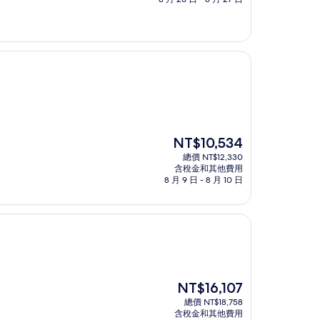
為
NT$6,767
現
NT$10,534
在
總價 NT$12,330
價
含稅金和其他費用
格
8 月 9 日 - 8 月 10 日
為
NT$10,534
現
NT$16,107
在
總價 NT$18,758
價
含稅金和其他費用