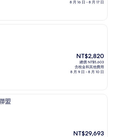
格
8 月 16 日 - 8 月 17 日
為
NT$16,107
現
NT$2,820
在
總價 NT$5,603
價
含稅金和其他費用
格
8 月 9 日 - 8 月 10 日
為
NT$2,820
聯盟
現
NT$29,693