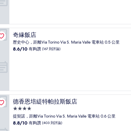
10
分，
有
夠
讚，
(67
奇緣飯店
奇緣飯店
則
評
歷史中心，距離Via Torino Via S. Maria Valle 電車站 0.5 公里
論)
8.6
8.6/10
有夠讚
(167 則評論)
分，
滿
分
10
分，
有
夠
讚，
(167
德香恩培緹特帕拉斯飯店
德香恩培緹特帕拉斯飯店
則
評
4.0
論)
星
提契諾，距離Via Torino Via S. Maria Valle 電車站 0.6 公里
級
8.8
8.8/10
有夠讚
(403 則評論)
住
分，