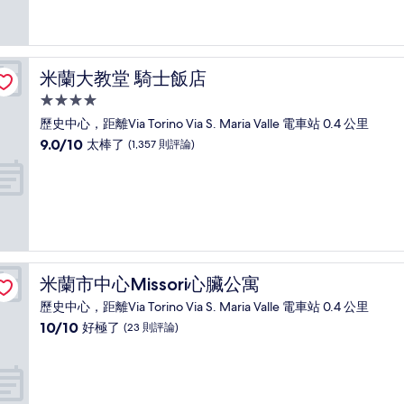
10
分，
太
棒
了，
米蘭大教堂 騎士飯店
米蘭大教堂 騎士飯店
(1,007
則
4.0
評
星
歷史中心，距離Via Torino Via S. Maria Valle 電車站 0.4 公里
論)
級
9.0
9.0/10
太棒了
(1,357 則評論)
住
分，
滿
宿
分
10
分，
太
棒
了，
米蘭市中心Missori心臟公寓
米蘭市中心Missori心臟公寓
(1,357
則
歷史中心，距離Via Torino Via S. Maria Valle 電車站 0.4 公里
評
10.0
10/10
好極了
(23 則評論)
論)
分，
滿
分
10