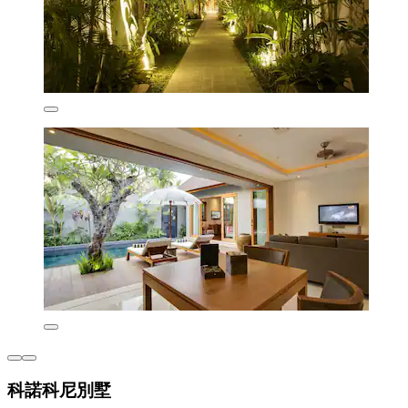
科諾科尼別墅