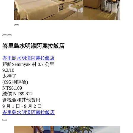
峇里島水明漾阿麗拉飯店
峇里島水明漾阿麗拉飯店
距離Seminyak 村 0.7 公里
9.2/10
太棒了
(695 則評論)
NT$8,109
總價 NT$9,812
含稅金和其他費用
9 月 1 日 - 9 月 2 日
峇里島水明漾阿麗拉飯店