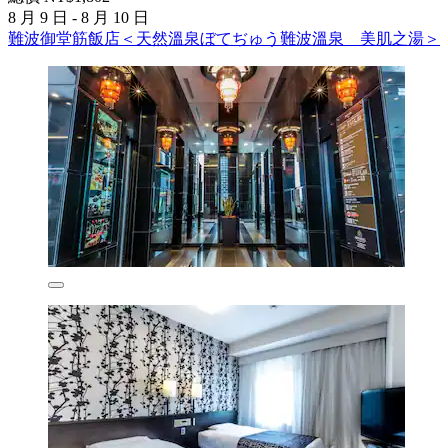
8 月 9 日 - 8 月 10 日
難波御堂筋飯店＜天然溫泉ぼてぢゅう難波溫泉 美肌之湯＞