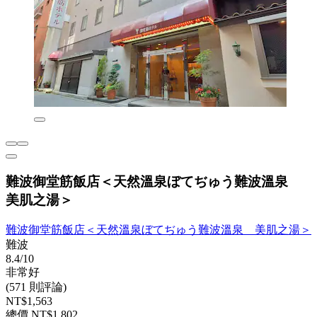
難波御堂筋飯店＜天然溫泉ぼてぢゅう難波溫泉
美肌之湯＞
難波御堂筋飯店＜天然溫泉ぼてぢゅう難波溫泉 美肌之湯＞
難波
8.4/10
非常好
(571 則評論)
NT$1,563
總價 NT$1,802