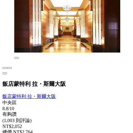
飯店蒙特利 拉・斯爾大阪
飯店蒙特利 拉・斯爾大阪
中央區
8.8/10
有夠讚
(1,003 則評論)
NT$2,052
總價 NT$2,764