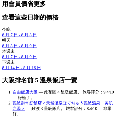
用會員價省更多
查看這些日期的價格
今晚
8 月 7 日 - 8 月 8 日
明天
8 月 8 日 - 8 月 9 日
本週末
8 月 7 日 - 8 月 9 日
下週末
8 月 14 日 - 8 月 16 日
大阪排名前 5 溫泉飯店一覽
自由飯店大阪
— 此花區 4 星級飯店。 旅客評分：9.4/10
— 好極了。
難波御堂筋飯店＜天然溫泉ぼてぢゅう難波溫泉 美肌
之湯＞
— 難波 3 星級飯店。 旅客評分：8.4/10 — 非常
好。