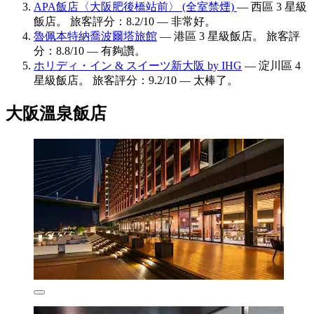
APA飯店〈大阪肥後橋站前〉 (全室禁煙)
— 西區 3 星級
飯店。 旅客評分：8.2/10 — 非常好。
魯佩本特納喬波爾塔旅館
— 港區 3 星級飯店。 旅客評
分：8.8/10 — 有夠讚。
ホリディ・イン & スイーツ新大阪 by IHG
— 淀川區 4
星級飯店。 旅客評分：9.2/10 — 太棒了。
大阪溫泉飯店