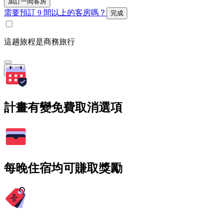
加訂一間客房
需要預訂 9 間以上的客房嗎？
完成
這趟旅程是商務旅行
搜尋
計畫有變免費取消選項
每晚住宿均可賺取獎勵