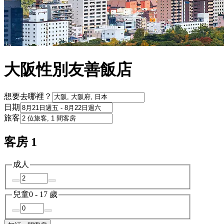
大阪性別友善飯店
想要去哪裡？
日期
旅客
客房 1
成人
兒童
0 - 17 歲