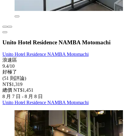
Unito Hotel Residence NAMBA Motomachi
Unito Hotel Residence NAMBA Motomachi
浪速區
9.4/10
好極了
(51 則評論)
NT$1,319
總價 NT$1,451
8 月 7 日 - 8 月 8 日
Unito Hotel Residence NAMBA Motomachi