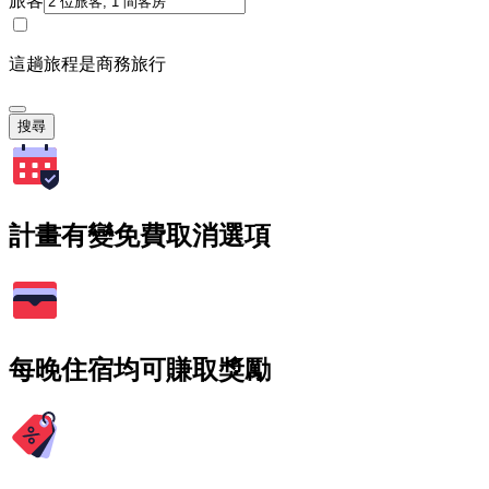
旅客
這趟旅程是商務旅行
搜尋
計畫有變免費取消選項
每晚住宿均可賺取獎勵