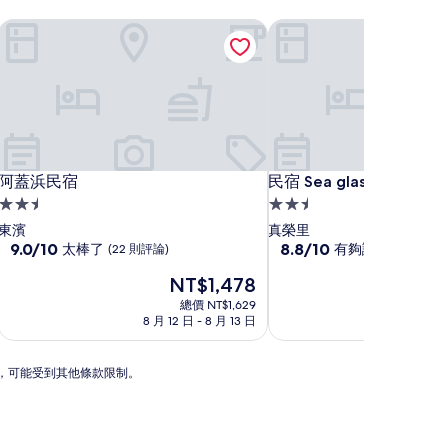
阿蓋浜民宿
民宿 Sea glass
阿蓋浜民宿
民宿 Sea glass
阿蓋浜民宿
民宿 Sea glass
2.5
2.5
星
星
東濱
真榮里
級
9.0
級
8.8
9.0/10
8.8/10
太棒了
有夠讚
(22 則評論)
(40 則評論)
分，
分，
住
住
現
NT$1,478
滿
滿
宿
宿
在
分
分
總價 NT$1,629
價
10
10
8 月 12 日 - 8 月 13 日
8 月 
格
分，
分，
為
太
有
NT$1,478
N
棒
夠
動，可能受到其他條款限制。
了，
讚，
(22
(40
則
則
評
評