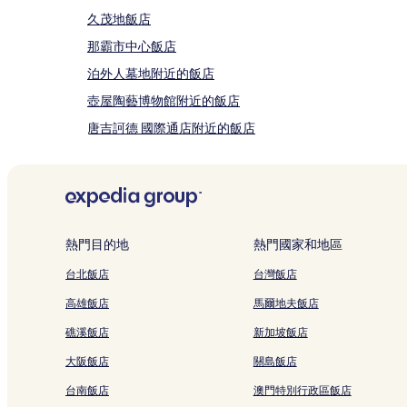
久茂地飯店
那霸市中心飯店
泊外人墓地附近的飯店
壺屋陶藝博物館附近的飯店
唐吉訶德 國際通店附近的飯店
牧志公營市場附近的飯店
壺屋飯店
沖繩飯店
松山公園附近的飯店
熱門目的地
熱門國家和地區
國際通附近的飯店
台北飯店
台灣飯店
牧志站附近的飯店
高雄飯店
馬爾地夫飯店
安里站附近的飯店
礁溪飯店
新加坡飯店
Saion 廣場綜合大樓附近的飯店
大阪飯店
關島飯店
帕雷特久茂地附近的飯店
台南飯店
澳門特別行政區飯店
沖繩縣立武道館附近的飯店