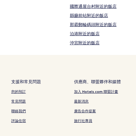
國際通屋台村附近的飯店
縣廳前站附近的飯店
那霸郵輪碼頭附近的飯店
泊港附近的飯店
沖宮附近的飯店
崇元寺附近的飯店
波上宮附近的飯店
前島飯店
沖繩 DFS 環球免稅店附近的飯店
支援和常見問題
供應商、聯盟夥伴和媒體
壺屋やちむん通り附近的飯店
您的預訂
加入 Hotels.com 聯盟計畫
美榮橋站附近的飯店
常見問題
最新消息
旭橋站附近的飯店
聯絡我們
廣告合作提案
綠之丘公園附近的飯店
評論住宿
旅行社專員
櫻坂劇場附近的飯店
松山飯店