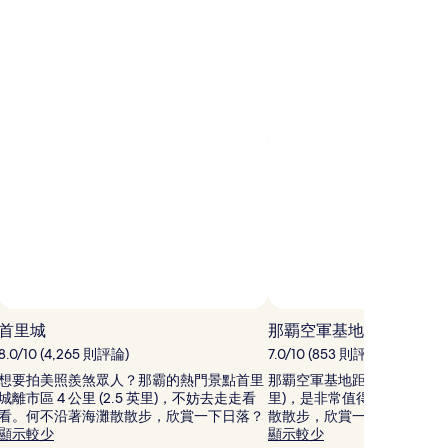
論)
論)
首里城
那覇空軍基地
8.0/10 (4,265 則評論)
7.0/10 (853 則評論)
想要拍美照羨煞眾人？那霸的熱門景點首里
那覇空軍基地距離那霸市中心 3.1
城離市區 4 公里 (2.5 英里)，不妨去走走看
里)，是非常值得一遊的景點
看。何不沿著海灘散散步，欣賞一下日落？
散散步，欣賞一下日落？
顯示較少
顯示較少