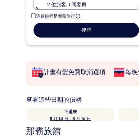
2 位旅客, 1 間客房
這趟旅程是商務旅行
搜尋
計畫有變免費取消選項
每晚
查看這些日期的價格
下週末
8 月 14 日 - 8 月 16 日
那霸旅館