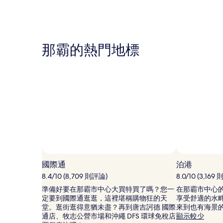
格
論)
論)
是
根
據
過
那霸的熱門地標
去
24
小
時
以
2
位
成
人
住
宿
1
晚
國際通
泊港
為
8.4/10 (8,709 則評論)
8.0/10 (3,169
條
件
準備好要在那霸市中心大買特買了嗎？您一
在那霸市中心
所
定要到國際通逛逛，這裡堪稱購物狂的天
享受舒適的水
搜
堂。逛街逛得意猶未盡？再到唐吉訶德 國際
來到也有海景
尋
通店、牧志公營市場和沖繩 DFS 環球免稅店
顯示較少
到