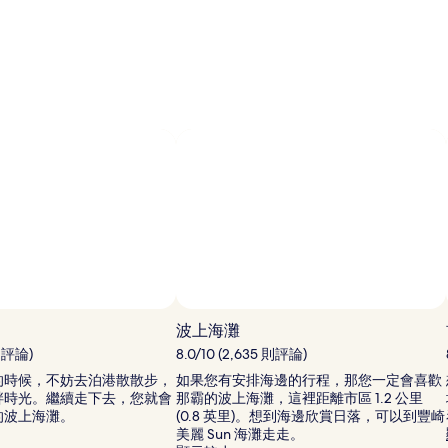
論)
波上海灘
 則評論)
8.0/10 (2,635 則評論)
的時候，不妨去泊港散散步，
如果您有安排海邊的行程，那您一定會喜歡
畔時光。繼續走下去，您就會
那霸的波上海灘，這裡距離市區 1.2 公里
的波上海灘。
(0.8 英里)。想到海邊欣賞日落，可以到豐崎
美麗 Sun 海灘走走。