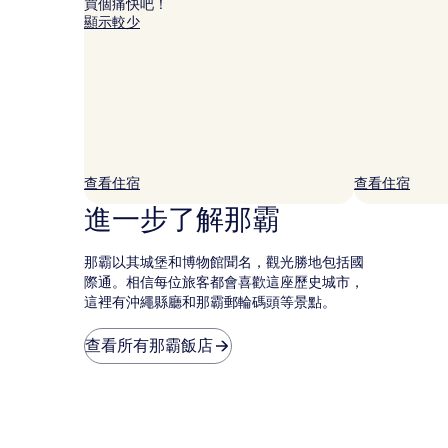
買個痛快吧！
的
顯示較少
價
格。
價
格
和
供
應
情
況
查看住宿
查看住宿
可
進一步了解那霸
能
會
有
那霸以其城堡和博物館聞名，觀光勝地包括國
所
際通。相信每位旅客都會喜歡這座歷史城市，
變
這裡有沖繩縣廳和那霸郵輪碼頭等景點。
動，
可
能
查看所有那霸飯店
受
到
其
他
條