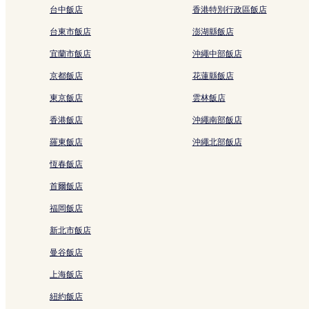
台中飯店
香港特別行政區飯店
東町飯店
台東市飯店
澎湖縣飯店
福州園附近的飯店
宜蘭市飯店
沖繩中部飯店
那霸飯店
京都飯店
花蓮縣飯店
那霸機場站附近的飯店
那霸市觀光諮詢處附近的飯店
東京飯店
雲林飯店
那霸 5 星級飯店
香港飯店
沖繩南部飯店
那霸 2 星級飯店
羅東飯店
沖繩北部飯店
久茂地 2 星級飯店
恆春飯店
沖繩的設有廚房的飯店
首爾飯店
沖繩的親子飯店
福岡飯店
沖繩的提供無線上網的飯店
新北市飯店
沖繩的平價飯店
曼谷飯店
沖繩的設有游泳池的飯店
上海飯店
沖繩的平價飯店
紐約飯店
沖繩的商務飯店