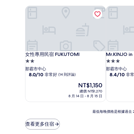
女性專用民宿 FUKUTOMI
Mr.KINJO i
女性專用民宿 FUKUTOMI
Mr.KINJO i
女性專用民宿 FUKUTOMI
Mr.KINJO i
2.0
3.0
星
星
那霸市中心
那霸市中心
級
8.0
級
8.4
8.0/10
8.4/10
非常好
非
(14 則評論)
分，
分，
住
住
現
NT$1,150
滿
滿
宿
宿
在
分
分
總價 NT$1,270
價
10
10
8 月 14 日 - 8 月 15 日
格
分，
分，
為
非
非
NT$1,150
最
常
常
最低每晚價格是根據過去 
低
好，
好，
每
(14
(125
查看更多住宿
晚
則
則
價
評
評