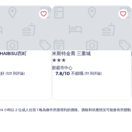
n HAIBISU西町
米斯特金喬 三重城
n HAIBISU西町
米斯特金喬 三重城
n HAIBISU西町
米斯特金喬 三重城
3.0
星
那霸市中心
級
7.8
7.8/10
常好
不錯哦
(125 則評論)
(51 則評論)
分，
住
滿
宿
分
10
分，
不
錯
24 小時以 2 位成人住宿 1 晚為條件所搜尋到的價格。價格和供應情況可能會有所變
哦，
(51
則
評