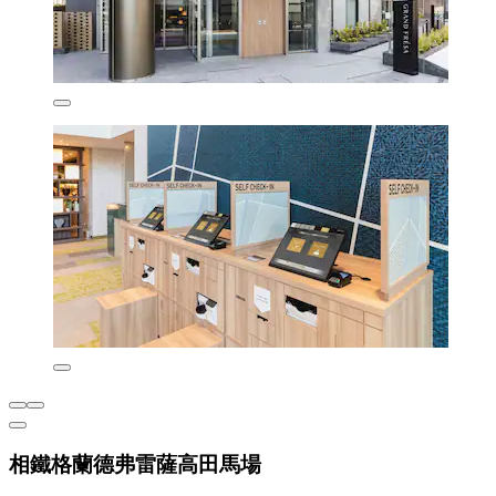
相鐵格蘭德弗雷薩高田馬場