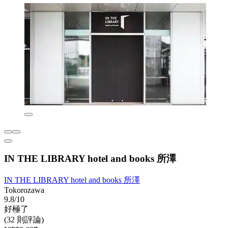
IN THE LIBRARY hotel and books 所澤
IN THE LIBRARY hotel and books 所澤
Tokorozawa
9.8/10
好極了
(32 則評論)