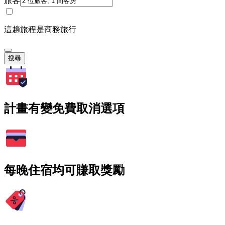
旅客
這趟旅程是商務旅行
搜尋
計畫有變免費取消選項
每晚住宿均可賺取獎勵