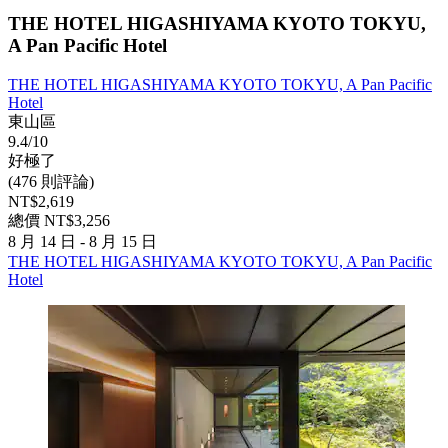
THE HOTEL HIGASHIYAMA KYOTO TOKYU,
A Pan Pacific Hotel
THE HOTEL HIGASHIYAMA KYOTO TOKYU, A Pan Pacific
Hotel
東山區
9.4/10
好極了
(476 則評論)
NT$2,619
總價 NT$3,256
8 月 14 日 - 8 月 15 日
THE HOTEL HIGASHIYAMA KYOTO TOKYU, A Pan Pacific
Hotel