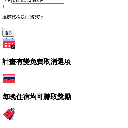
旅客
這趟旅程是商務旅行
搜尋
計畫有變免費取消選項
每晚住宿均可賺取獎勵