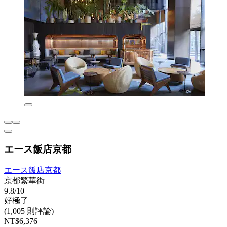
エース飯店京都
エース飯店京都
京都繁華街
9.8/10
好極了
(1,005 則評論)
NT$6,376