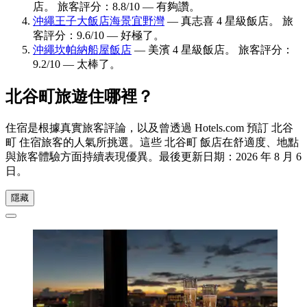
店。 旅客評分：8.8/10 — 有夠讚。
沖繩王子大飯店海景宜野灣
— 真志喜 4 星級飯店。 旅
客評分：9.6/10 — 好極了。
沖繩坎帕納船屋飯店
— 美濱 4 星級飯店。 旅客評分：
9.2/10 — 太棒了。
北谷町旅遊住哪裡？
住宿是根據真實旅客評論，以及曾透過 Hotels.com 預訂 北谷
町 住宿旅客的人氣所挑選。這些 北谷町 飯店在舒適度、地點
與旅客體驗方面持續表現優異。最後更新日期：
2026 年 8 月 6
日
。
隱藏