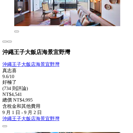
沖繩王子大飯店海景宜野灣
沖繩王子大飯店海景宜野灣
真志喜
9.6/10
好極了
(734 則評論)
NT$4,541
總價 NT$4,995
含稅金和其他費用
9 月 1 日 - 9 月 2 日
沖繩王子大飯店海景宜野灣