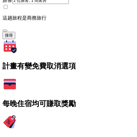
旅客
這趟旅程是商務旅行
搜尋
計畫有變免費取消選項
每晚住宿均可賺取獎勵