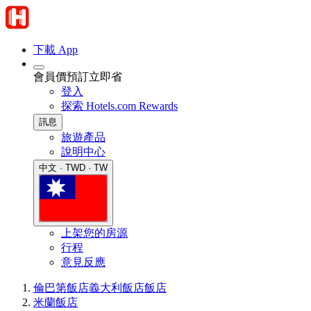
下載 App
會員價預訂立即省
登入
探索 Hotels.com Rewards
訊息
旅遊產品
說明中心
中文 · TWD · TW
上架您的房源
行程
意見反應
倫巴第飯店
義大利飯店
飯店
米蘭飯店