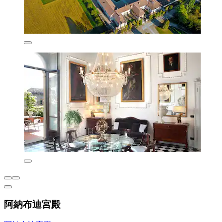
阿納布迪宮殿