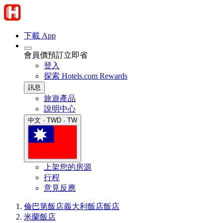
下載 App
會員價預訂立即省
登入
探索 Hotels.com Rewards
訊息
旅遊產品
說明中心
中文 · TWD · TW
上架您的房源
行程
意見反應
倫巴第飯店
義大利飯店
飯店
米蘭飯店