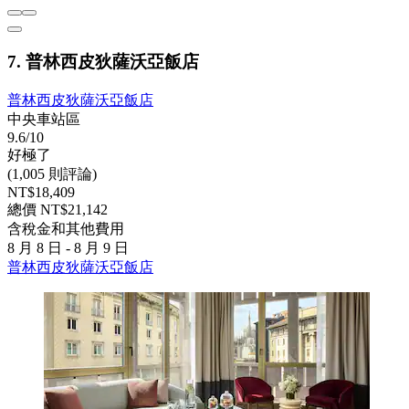
7. 普林西皮狄薩沃亞飯店
普林西皮狄薩沃亞飯店
中央車站區
9.6/10
好極了
(1,005 則評論)
NT$18,409
總價 NT$21,142
含稅金和其他費用
8 月 8 日 - 8 月 9 日
普林西皮狄薩沃亞飯店