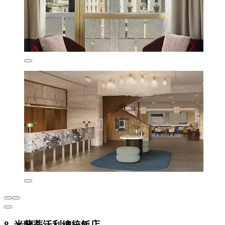
8. 米蘭蒂沃利總統飯店