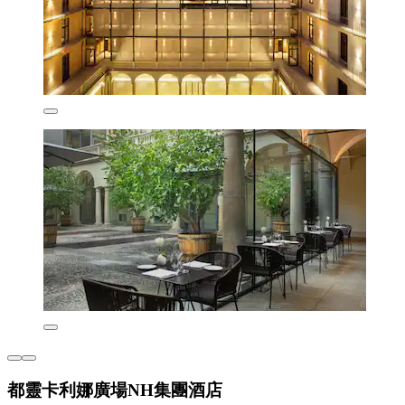
都靈卡利娜廣場NH集團酒店