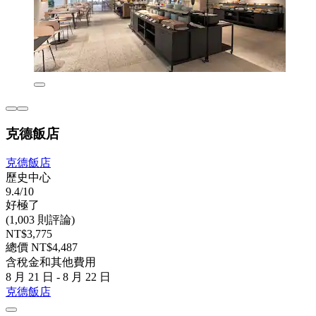
克德飯店
克德飯店
歷史中心
9.4/10
好極了
(1,003 則評論)
NT$3,775
總價 NT$4,487
含稅金和其他費用
8 月 21 日 - 8 月 22 日
克德飯店