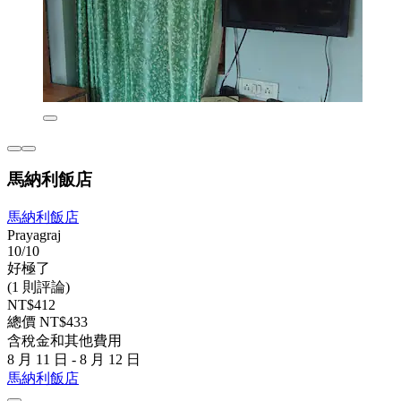
馬納利飯店
馬納利飯店
Prayagraj
10/10
好極了
(1 則評論)
NT$412
總價 NT$433
含稅金和其他費用
8 月 11 日 - 8 月 12 日
馬納利飯店