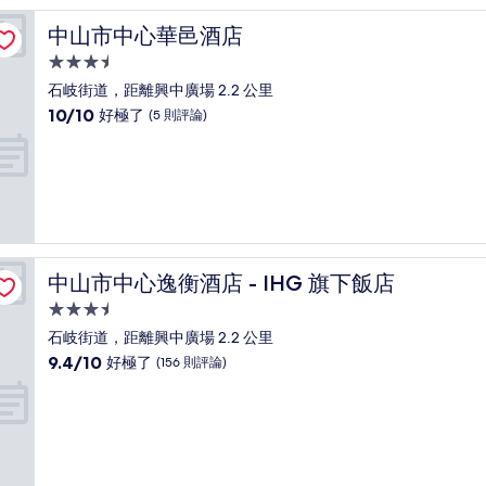
常
好，
中山市中心華邑酒店
中山市中心華邑酒店
(9
則
3.5
評
星
石岐街道，距離興中廣場 2.2 公里
論)
級
10.0
10/10
好極了
(5 則評論)
住
分，
滿
宿
分
10
分，
好
極
了，
中山市中心逸衡酒店 - IHG 旗下飯店
中山市中心逸衡酒店 - IHG 旗下飯店
(5
則
3.5
評
星
石岐街道，距離興中廣場 2.2 公里
論)
級
9.4
9.4/10
好極了
(156 則評論)
住
分，
滿
宿
分
10
分，
好