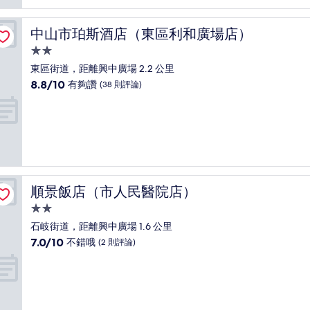
太
棒
了，
中山市珀斯酒店（東區利和廣場店）
中山市珀斯酒店（東區利和廣場店）
(24
則
2.0
評
星
東區街道，距離興中廣場 2.2 公里
論)
級
8.8
8.8/10
有夠讚
(38 則評論)
住
分，
滿
宿
分
10
分，
有
夠
讚，
順景飯店（市人民醫院店）
順景飯店（市人民醫院店）
(38
則
2.0
評
星
石岐街道，距離興中廣場 1.6 公里
論)
級
7.0
7.0/10
不錯哦
(2 則評論)
住
分，
滿
宿
分
10
分，