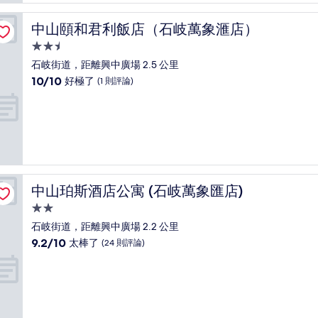
極
了，
中山頤和君利飯店（石岐萬象滙店）
中山頤和君利飯店（石岐萬象滙店）
(156
則
2.5
評
星
石岐街道，距離興中廣場 2.5 公里
論)
級
10.0
10/10
好極了
(1 則評論)
住
分，
滿
宿
分
10
分，
好
極
了，
中山珀斯酒店公寓 (石岐萬象匯店)
中山珀斯酒店公寓 (石岐萬象匯店)
(1
則
2.0
評
星
石岐街道，距離興中廣場 2.2 公里
論)
級
9.2
9.2/10
太棒了
(24 則評論)
住
分，
滿
宿
分
10
分，