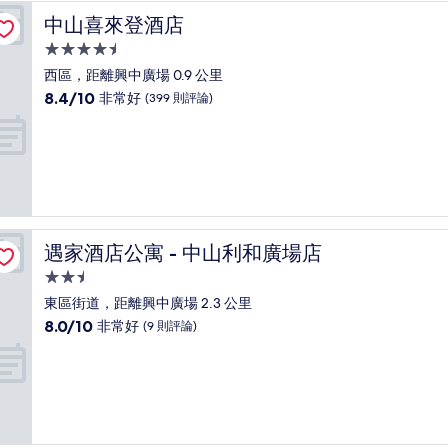
了，
中山喜來登酒店
中山喜來登酒店
(676
則
4.5
評
星
西區，距離興中廣場 0.9 公里
論)
級
8.4
8.4/10
非常好
(399 則評論)
住
分，
滿
宿
分
10
分，
非
常
好，
遇家酒店公寓 - 中山利和廣場店
遇家酒店公寓 - 中山利和廣場店
(399
則
2.5
評
星
東區街道，距離興中廣場 2.3 公里
論)
級
8.0
8.0/10
非常好
(9 則評論)
住
分，
滿
宿
分
10
分，
非