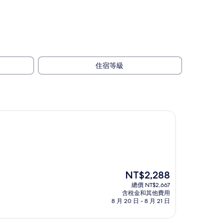
住宿等級
現
NT$2,288
在
總價 NT$2,667
價
含稅金和其他費用
格
8 月 20 日 - 8 月 21 日
為
NT$2,288