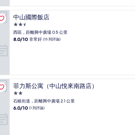
不
錯
哦，
中山國際飯店
中山國際飯店
(2
則
2.5
評
星
西區，距離興中廣場 0.5 公里
論)
級
8.0
8.0/10
非常好
(13 則評論)
住
分，
滿
宿
分
10
分，
非
常
好，
菲力斯公寓（中山悅來南路店）
菲力斯公寓（中山悅來南路店）
(13
則
2.0
評
星
石岐街道，距離興中廣場 2.1 公里
論)
級
6.0
6.0/10
(1 則評論)
住
分，
滿
宿
分
10，
(1