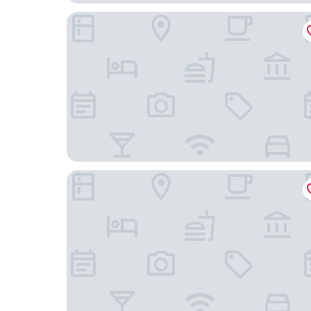
中山頤和君利飯店（石岐萬象滙店）
中山珀斯酒店公寓 (石岐萬象匯店)