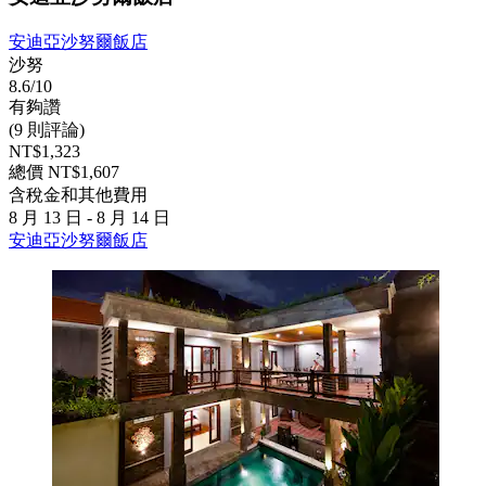
安迪亞沙努爾飯店
沙努
8.6/10
有夠讚
(9 則評論)
NT$1,323
總價 NT$1,607
含稅金和其他費用
8 月 13 日 - 8 月 14 日
安迪亞沙努爾飯店