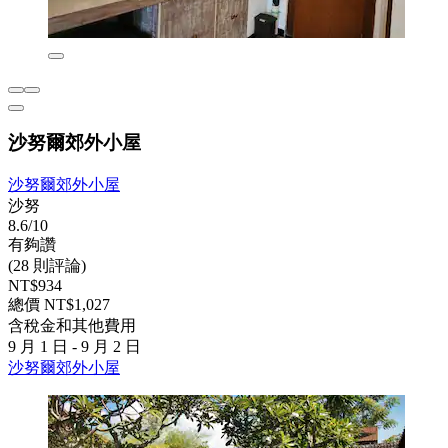
沙努爾郊外小屋
沙努爾郊外小屋
沙努
8.6/10
有夠讚
(28 則評論)
NT$934
總價 NT$1,027
含稅金和其他費用
9 月 1 日 - 9 月 2 日
沙努爾郊外小屋