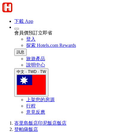
下載 App
會員價預訂立即省
登入
探索 Hotels.com Rewards
訊息
旅遊產品
說明中心
中文 · TWD · TW
上架您的房源
行程
意見反應
峇里島飯店
印尼飯店
飯店
登帕薩飯店