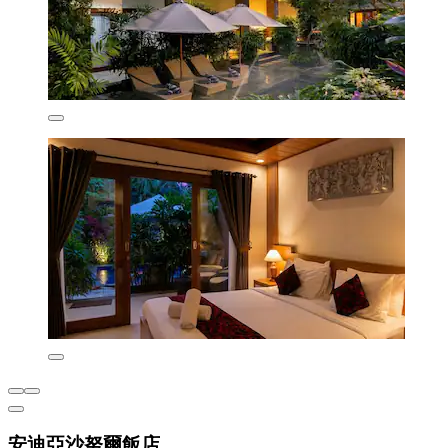
安迪亞沙努爾飯店