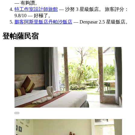
— 有夠讚。
特工作室設計師旅館
— 沙努 3 星級飯店。 旅客評分：
9.8/10 — 好極了。
鵬客阿斯里飯店丹帕沙飯店
— Denpasar 2.5 星級飯店。
登帕薩民宿