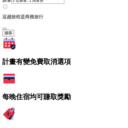
旅客
這趟旅程是商務旅行
搜尋
計畫有變免費取消選項
每晚住宿均可賺取獎勵