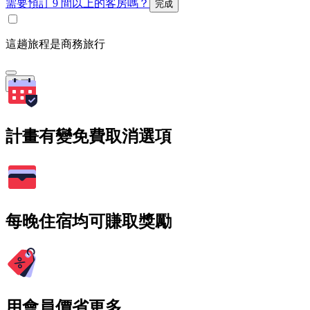
需要預訂 9 間以上的客房嗎？
完成
這趟旅程是商務旅行
搜尋
計畫有變免費取消選項
每晚住宿均可賺取獎勵
用會員價省更多