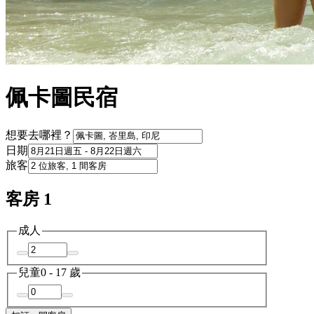
佩卡圖民宿
想要去哪裡？
日期
旅客
客房 1
成人
兒童
0 - 17 歲