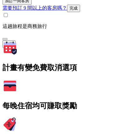
加訂一間客房
需要預訂 9 間以上的客房嗎？
完成
這趟旅程是商務旅行
搜尋
計畫有變免費取消選項
每晚住宿均可賺取獎勵