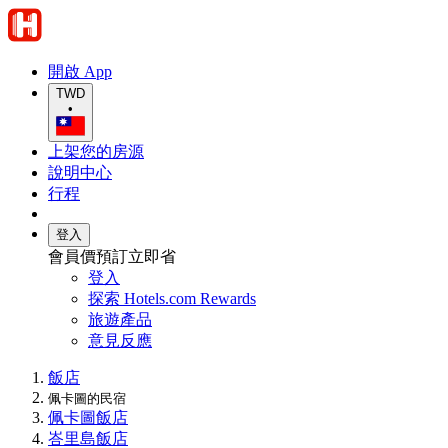
開啟 App
TWD
•
上架您的房源
說明中心
行程
登入
會員價預訂立即省
登入
探索 Hotels.com Rewards
旅遊產品
意見反應
飯店
佩卡圖的民宿
佩卡圖飯店
峇里島飯店