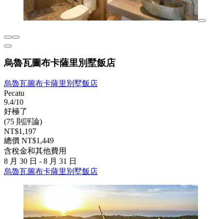
烏魯瓦圖布卡薩里別墅飯店
烏魯瓦圖布卡薩里別墅飯店
Pecatu
9.4/10
好極了
(75 則評論)
NT$1,197
總價 NT$1,449
含稅金和其他費用
8 月 30 日 - 8 月 31 日
烏魯瓦圖布卡薩里別墅飯店