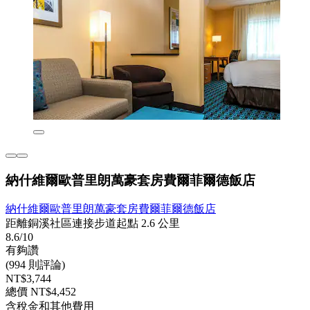
納什維爾歐普里朗萬豪套房費爾菲爾德飯店
納什維爾歐普里朗萬豪套房費爾菲爾德飯店
距離銅溪社區連接步道起點 2.6 公里
8.6/10
有夠讚
(994 則評論)
NT$3,744
總價 NT$4,452
含稅金和其他費用