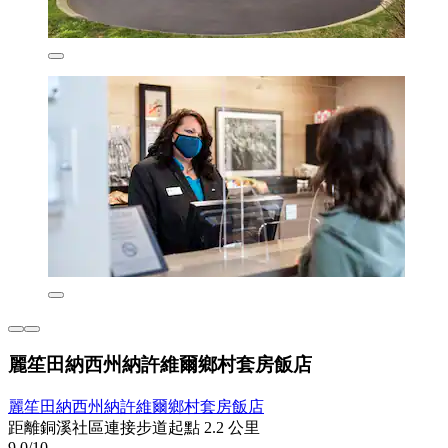
麗笙田納西州納許維爾鄉村套房飯店
麗笙田納西州納許維爾鄉村套房飯店
距離銅溪社區連接步道起點 2.2 公里
9.0/10