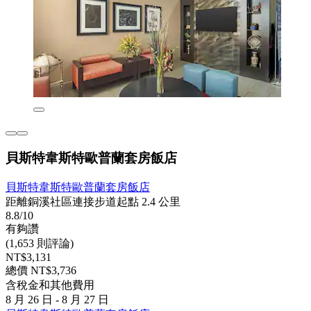
貝斯特韋斯特歐普蘭套房飯店
貝斯特韋斯特歐普蘭套房飯店
距離銅溪社區連接步道起點 2.4 公里
8.8/10
有夠讚
(1,653 則評論)
NT$3,131
總價 NT$3,736
含稅金和其他費用
8 月 26 日 - 8 月 27 日