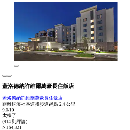
蓋洛德納許維爾萬豪長住飯店
蓋洛德納許維爾萬豪長住飯店
距離銅溪社區連接步道起點 2.4 公里
9.0/10
太棒了
(914 則評論)
NT$4,321