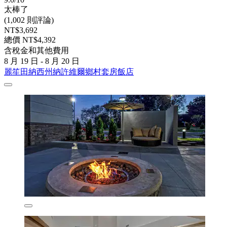
太棒了
(1,002 則評論)
NT$3,692
總價 NT$4,392
含稅金和其他費用
8 月 19 日 - 8 月 20 日
麗笙田納西州納許維爾鄉村套房飯店