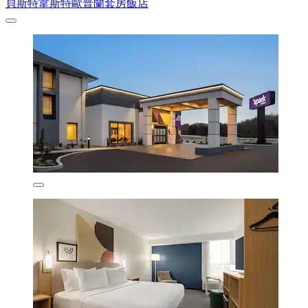
貝斯特韋斯特歐普蘭套房飯店