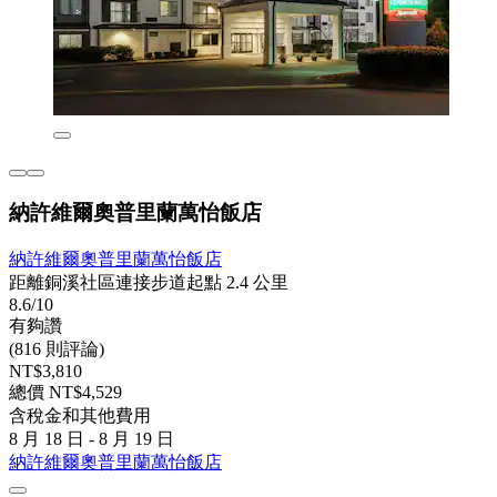
納許維爾奧普里蘭萬怡飯店
納許維爾奧普里蘭萬怡飯店
距離銅溪社區連接步道起點 2.4 公里
8.6/10
有夠讚
(816 則評論)
NT$3,810
總價 NT$4,529
含稅金和其他費用
8 月 18 日 - 8 月 19 日
納許維爾奧普里蘭萬怡飯店