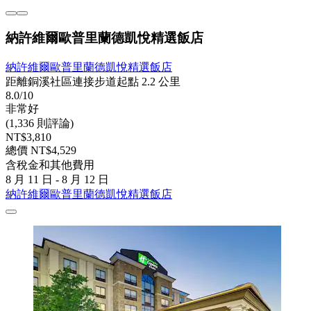
納許維爾歐普里蘭德凱悅精選飯店
納許維爾歐普里蘭德凱悅精選飯店
距離銅溪社區連接步道起點 2.2 公里
8.0/10
非常好
(1,336 則評論)
NT$3,810
總價 NT$4,529
含稅金和其他費用
8 月 11 日 - 8 月 12 日
納許維爾歐普里蘭德凱悅精選飯店