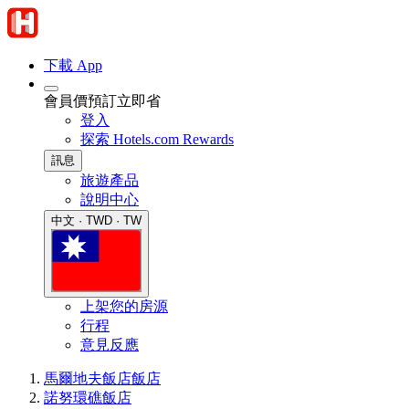
下載 App
會員價預訂立即省
登入
探索 Hotels.com Rewards
訊息
旅遊產品
說明中心
中文 · TWD · TW
上架您的房源
行程
意見反應
馬爾地夫飯店
飯店
諾努環礁飯店