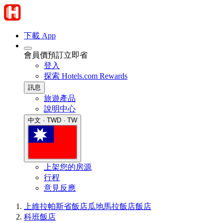
下載 App
會員價預訂立即省
登入
探索 Hotels.com Rewards
訊息
旅遊產品
說明中心
中文 · TWD · TW
上架您的房源
行程
意見反應
上維拉帕斯省飯店
瓜地馬拉飯店
飯店
科班飯店