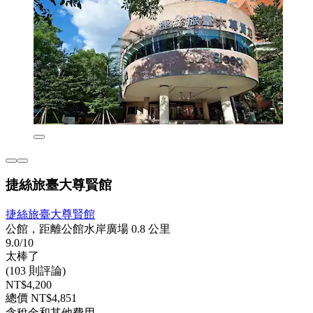
捷絲旅臺大尊賢館
捷絲旅臺大尊賢館
公館，距離公館水岸廣場 0.8 公里
9.0/10
太棒了
(103 則評論)
NT$4,200
總價 NT$4,851
含稅金和其他費用