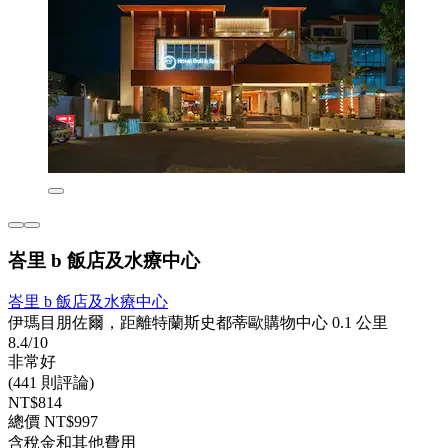
峇里 b 飯店及水療中心
峇里 b 飯店及水療中心
伊瑪目朋佐爾，距離特蘭斯史都蒂歐購物中心 0.1 公里
8.4/10
非常好
(441 則評論)
NT$814
總價 NT$997
含稅金和其他費用