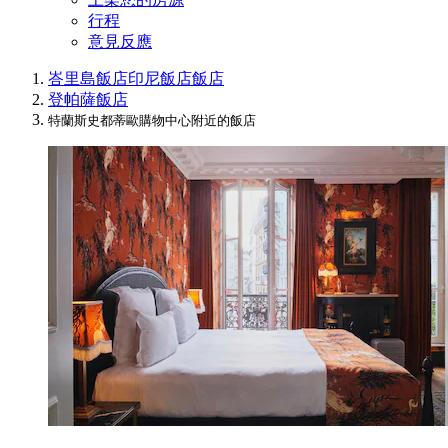
行程
意見反應
峇里島飯店
印尼飯店
飯店
登帕薩飯店
特蘭斯史都蒂歐購物中心附近的飯店