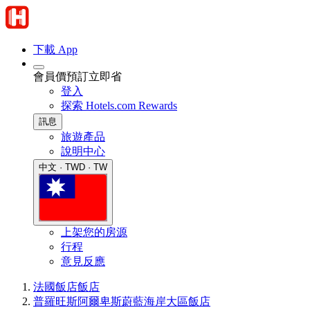
下載 App
會員價預訂立即省
登入
探索 Hotels.com Rewards
訊息
旅遊產品
說明中心
中文 · TWD · TW
上架您的房源
行程
意見反應
法國飯店
飯店
普羅旺斯阿爾卑斯蔚藍海岸大區飯店