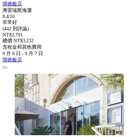
環礁飯店
弗雷瑞斯海灘
8.4/10
非常好
(442 則評論)
NT$2,791
總價 NT$3,232
含稅金和其他費用
9 月 6 日 - 9 月 7 日
環礁飯店