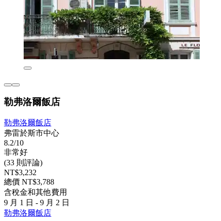
勒弗洛爾飯店
勒弗洛爾飯店
弗雷於斯市中心
8.2/10
非常好
(33 則評論)
NT$3,232
總價 NT$3,788
含稅金和其他費用
9 月 1 日 - 9 月 2 日
勒弗洛爾飯店