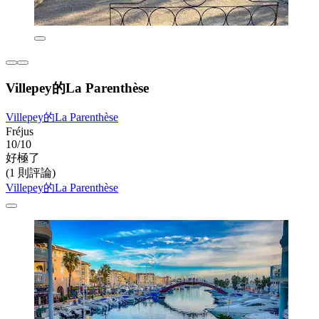
Villepey的La Parenthèse
Villepey的La Parenthèse
Fréjus
10/10
好極了
(1 則評論)
Villepey的La Parenthèse