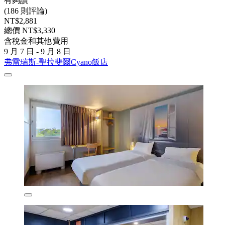
有夠讚
(186 則評論)
NT$2,881
總價 NT$3,330
含稅金和其他費用
9 月 7 日 - 9 月 8 日
弗雷瑞斯-聖拉斐爾Cyano飯店