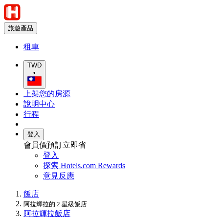
旅遊產品
租車
TWD
•
上架您的房源
說明中心
行程
登入
會員價預訂立即省
登入
探索 Hotels.com Rewards
意見反應
飯店
阿拉輝拉的 2 星級飯店
阿拉輝拉飯店