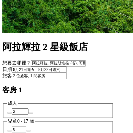
阿拉輝拉 2 星級飯店
想要去哪裡？
日期
旅客
客房 1
成人
兒童
0 - 17 歲