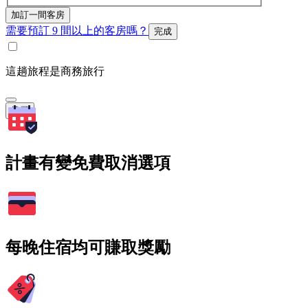
加訂一間客房
需要預訂 9 間以上的客房嗎？
完成
這趟旅程是商務旅行
搜尋
計畫有變免費取消選項
每晚住宿均可賺取獎勵