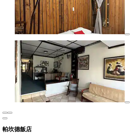
帕坎德飯店