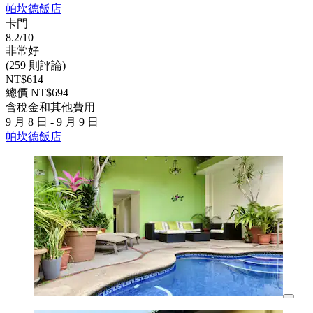
帕坎德飯店
卡門
8.2/10
非常好
(259 則評論)
NT$614
總價 NT$694
含稅金和其他費用
9 月 8 日 - 9 月 9 日
帕坎德飯店