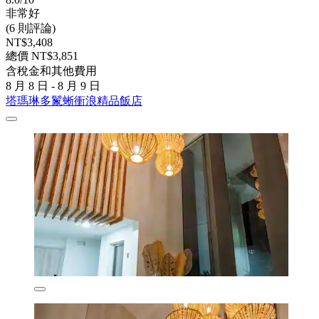
非常好
(6 則評論)
NT$3,408
總價 NT$3,851
含稅金和其他費用
8 月 8 日 - 8 月 9 日
塔瑪琳多鬣蜥衝浪精品飯店