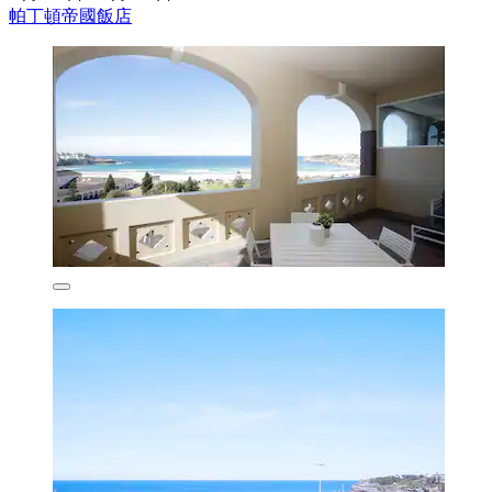
帕丁頓帝國飯店