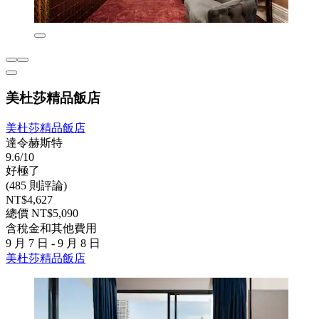
美杜莎精品飯店
美杜莎精品飯店
達令赫斯特
9.6/10
好極了
(485 則評論)
NT$4,627
總價 NT$5,090
含稅金和其他費用
9 月 7 日 - 9 月 8 日
美杜莎精品飯店