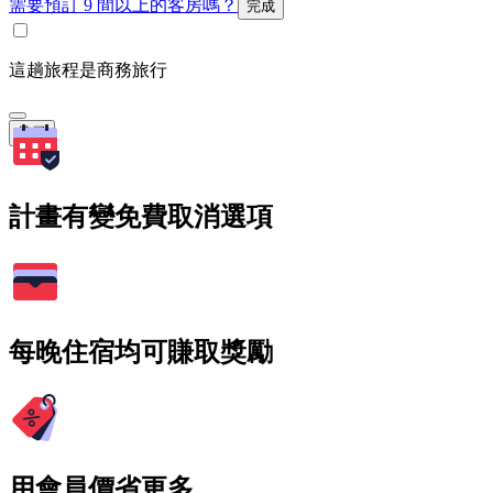
需要預訂 9 間以上的客房嗎？
完成
這趟旅程是商務旅行
搜尋
計畫有變免費取消選項
每晚住宿均可賺取獎勵
用會員價省更多