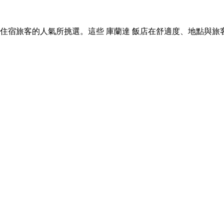
 庫蘭達 住宿旅客的人氣所挑選。這些 庫蘭達 飯店在舒適度、地點