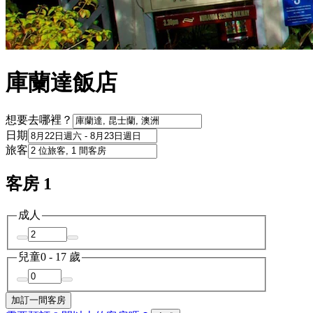
庫蘭達飯店
想要去哪裡？
日期
旅客
客房 1
成人
兒童
0 - 17 歲
加訂一間客房