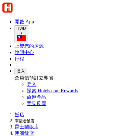
開啟 App
TWD
•
上架您的房源
說明中心
行程
登入
會員價預訂立即省
登入
探索 Hotels.com Rewards
旅遊產品
意見反應
飯店
庫蘭達飯店
昆士蘭飯店
澳洲飯店