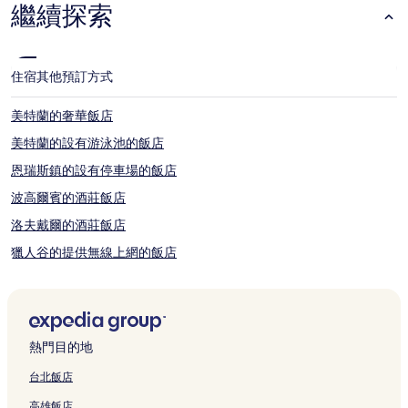
變
繼續探索
動，
可
能
受
住宿
其他預訂方式
到
其
美特蘭的奢華飯店
他
條
美特蘭的設有游泳池的飯店
款
限
恩瑞斯鎮的設有停車場的飯店
制。
波高爾賓的酒莊飯店
洛夫戴爾的酒莊飯店
獵人谷的提供無線上網的飯店
獵人谷的親子飯店
新堡的汽車旅館
辛格爾頓的汽車旅館
熱門目的地
達德利海灘的汽車旅館
台北飯店
馬蹄海灘 5 星級飯店
高雄飯店