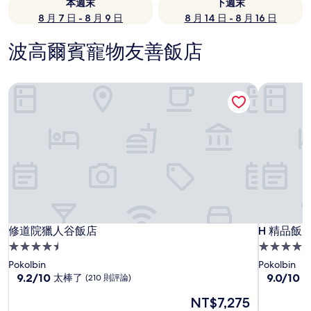
本週末
下週末
8 月 7 日 - 8 月 9 日
8 月 14 日 - 8 月 16 日
波高爾賓寵物友善飯店
修道院獵人谷飯店
H 精品飯
修道院獵人谷飯店
H 精品飯
修道院獵人谷飯店
H 精品飯
4.5
4.0
星
星
Pokolbin
Pokolbin
級
9.2
級
9.0
9.2/10
9.0/10
太棒了
(210 則評論)
分，
分，
住
住
現
NT$7,275
滿
滿
宿
宿