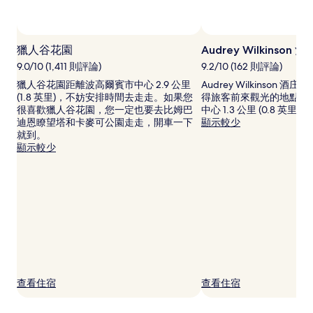
宿
1
晚
為
獵人谷花園
Audrey Wilkinson 酒
條
件
9.0/10 (1,411 則評論)
9.2/10 (162 則評論)
所
獵人谷花園距離波高爾賓市中心 2.9 公里
Audrey Wilkinson 
搜
(1.8 英里)，不妨安排時間去走走。如果您
得旅客前來觀光的地點，
尋
很喜歡獵人谷花園，您一定也要去比姆巴
中心 1.3 公里 (0.8 英里)。
到
迪恩瞭望塔和卡麥可公園走走，開車一下
顯示較少
的
就到。
價
顯示較少
格。
價
格
和
供
應
情
況
可
能
會
查看住宿
查看住宿
有
所