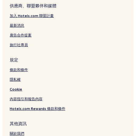
獵人谷野生動物園附近的飯店
供應商、聯盟夥伴和媒體
漢彌爾頓飯店
加入 Hotels.com 聯盟計畫
梅里韋瑟飯店
最新消息
賓格爾柏拉飯店
廣告合作提案
希漢普頓飯店
旅行社專員
天鵝海海角飯店
北萊姆頓飯店
規定
紐卡索付費區內轉乘站附近的飯店
條款和條件
史坦普酒莊附近的飯店
隱私權
主教橋飯店
Cookie
獵人谷花園附近的飯店
內容指引和報告內容
Bimbadgen Palmers Lane附近的飯店
Hotels.com Rewards 條款和條件
亞當斯敦飯店
卡麥隆公園飯店
其他資訊
太平洋沙丘高爾夫球場附近的飯店
關於我們