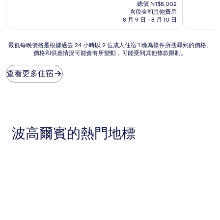
在
分
分
總價 NT$8,002
價
10
10
含稅金和其他費用
格
分，
分，
8 月 9 日 - 8 月 10 日
為
太
太
NT$7,275
棒
棒
最
最低每晚價格是根據過去 24 小時以 2 位成人住宿 1 晚為條件所搜尋到的價格。
了，
了，
價格和供應情況可能會有所變動，可能受到其他條款限制。
低
(210
(744
每
則
則
晚
評
評
查看更多住宿
價
論)
論)
格
是
根
據
過
波高爾賓的熱門地標
去
24
小
時
以
2
位
成
人
住