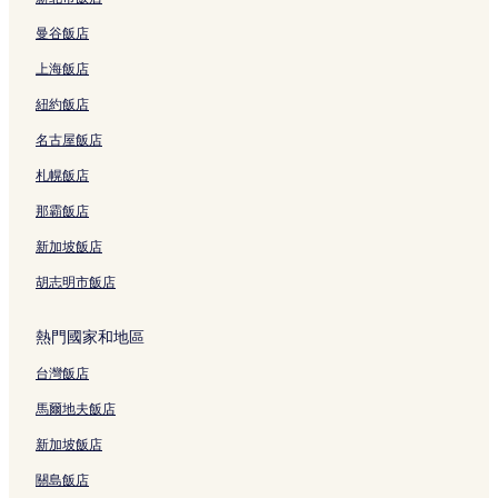
湖港飯店
曼谷飯店
鳳凰公園飯店
上海飯店
卡賓街保護區附近的飯店
紐約飯店
新堡國際曲棍球中心附近的飯店
名古屋飯店
恆福山附近的飯店
札幌飯店
洞窟海灘飯店
弗萊徹飯店
那霸飯店
華亞搭站附近的飯店
新加坡飯店
梅特蘭站附近的飯店
胡志明市飯店
貝爾博德高地飯店
熱門國家和地區
美特蘭飯店
台灣飯店
海岸步道起點附近的飯店
馬爾地夫飯店
威爾飯店
吉利比飯店
新加坡飯店
格陵蘭飯店
關島飯店