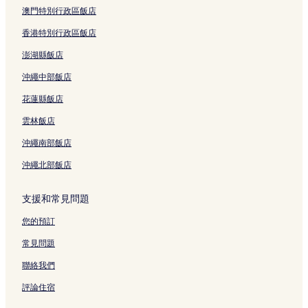
基思·塔洛克酒莊附近的飯店
澳門特別行政區飯店
維丁漢飯店
香港特別行政區飯店
康柏飯店
澎湖縣飯店
希爾達爾飯店
沖繩中部飯店
麥格理希爾斯飯店
花蓮縣飯店
White Barn Pokolbin附近的飯店
雲林飯店
艾爾莫谷飯店
沖繩南部飯店
史蒂芬斯港飯店
沖繩北部飯店
達力飯店
棕櫚林奧林巴溪護理地附近的飯店
支援和常見問題
邦貢海灘附近的飯店
您的預訂
艾莉森飯店
常見問題
瓦拉拉國家公園附近的飯店
聯絡我們
皮特納克里飯店
評論住宿
溫德姆莊園附近的飯店