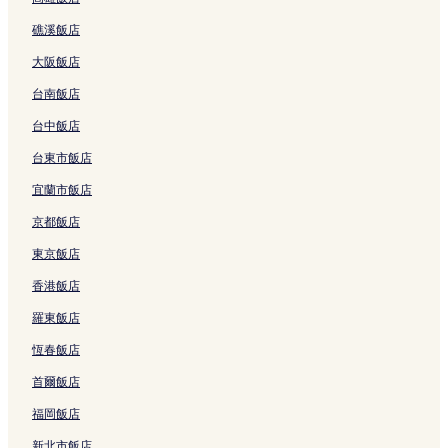
美特蘭 4 星級飯店
礁溪飯店
麥覺理湖飯店
大阪飯店
布洛克山酒莊附近的飯店
台南飯店
威廉敦機場附近的飯店
台中飯店
辛格爾頓軍區飯店
庫里庫裡飯店
台東市飯店
洛恩飯店
宜蘭市飯店
北方入口飯店
京都飯店
Margan 家庭酒庄附近的飯店
東京飯店
彼得森酒莊附近的飯店
香港飯店
辛格爾頓站附近的飯店
羅東飯店
David Hook 酒庄附近的飯店
恆春飯店
艾莉森飯店
首爾飯店
麥覺里湖附近的飯店
福岡飯店
穆雷斯朗飯店
新北市飯店