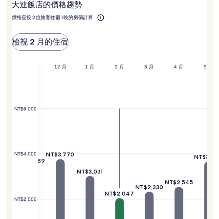
大連飯店的價格趨勢
去
尋
大
到
價格是按 2 位旅客住宿 1 晚的房價計算
連？
的
價
檢視 2 月的住宿
格。
價
格
0 月
11 月
12 月
1 月
2 月
3 月
4 月
5 月
和
供
應
情
況
NT$6,000
可
能
會
有
所
3,951
NT$3,770
NT$4,000
變
NT$3,6
NT$3,489
動，
NT$3,031
可
NT$2,545
能
NT$2,330
受
NT$2,047
到
NT$2,000
其
他