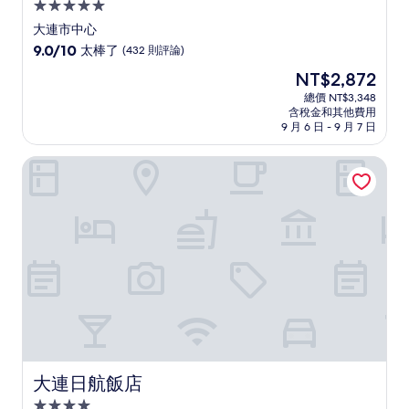
5.0
星
大連市中心
級
9.0
9.0/10
太棒了
(432 則評論)
住
分，
現
NT$2,872
滿
宿
在
分
總價 NT$3,348
價
含稅金和其他費用
10
格
9 月 6 日 - 9 月 7 日
分，
為
太
NT$2,872
大連日航飯店
棒
了，
(432
則
評
論)
大連日航飯店
大連日航飯店
4.0