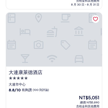
含稅金和其他費用
10
格
8 月 30 日 - 8 月 31 日
分，
為
有
NT$2,971
大連康萊德酒店
夠
讚，
(260
則
評
論)
大連康萊德酒店
大連康萊德酒店
5.0
星
大連市中心
級
8.8
8.8/10
有夠讚
(100 則評論)
住
分，
現
NT$5,051
滿
宿
在
分
總價 NT$5,890
價
含稅金和其他費用
10