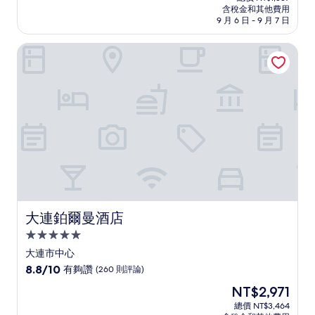
價
含稅金和其他費用
10
格
9 月 6 日 - 9 月 7 日
分，
為
太
NT$1,147
大連鉑爾曼酒店
棒
了，
(21
則
評
論)
大連鉑爾曼酒店
大連鉑爾曼酒店
5.0
星
大連市中心
級
8.8
8.8/10
有夠讚
(260 則評論)
住
分，
現
NT$2,971
滿
宿
在
分
總價 NT$3,464
價