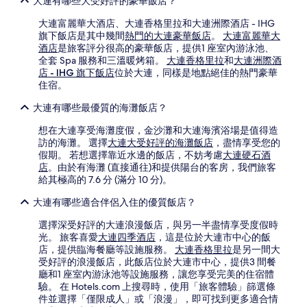
大連有哪些大受好評的豪華飯店？
大連富麗華大酒店、大連香格里拉和大連洲際酒店 - IHG
旗下飯店是其中幾間
熱門的大連豪華飯店
。
大連富麗華大
酒店
是旅客評分很高的豪華飯店，提供1 座室內游泳池、
全套 Spa 服務和三溫暖烤箱。
大連香格里拉
和
大連洲際酒
店 - IHG 旗下飯店
位於大連，同樣是地點絕佳的熱門豪華
住宿。
大連有哪些最優質的海灘飯店？
想在大連享受海灘度假，金沙灘和大連海濱浴場是值得造
訪的海灘。 選擇
大連大受好評的海灘飯店
，盡情享受您的
假期。 若想選擇靠近水邊的飯店，不妨考慮
大連硬石酒
店
。由於有海灘 (直接通往)和提供陽台的客房，我們旅客
給其極高的 7.6 分 (滿分 10 分)。
大連有哪些適合伴侶入住的優質飯店？
選擇深受好評的大連浪漫飯店，與另一半盡情享受度假時
光。 旅客喜愛
大連四季酒店
，這是位於大連市中心的飯
店，提供臨海餐廳等設施服務。
大連香格里拉
是另一間大
受好評的浪漫飯店，此飯店位於大連市中心，提供3 間餐
廳和1 座室內游泳池等設施服務，讓您享受完美的住宿體
驗。 在 Hotels.com 上搜尋時，使用「旅客體驗」篩選條
件並選擇「僅限成人」或「浪漫」，即可找到更多適合情