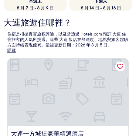
本週末
下週末
8 月 7 日 - 8 月 9 日
8 月 14 日 - 8 月 16 日
大連旅遊住哪裡？
住宿是根據真實旅客評論，以及曾透過 Hotels.com 預訂 大連 住
宿旅客的人氣所挑選。這些 大連 飯店在舒適度、地點與旅客體驗
方面持續表現優異。最後更新日期：
2026 年 8 月 5 日
。
隱藏
大連一方城堡豪華精選酒店
大連一方城堡豪華精選酒店
大連一方城堡豪華精選酒店