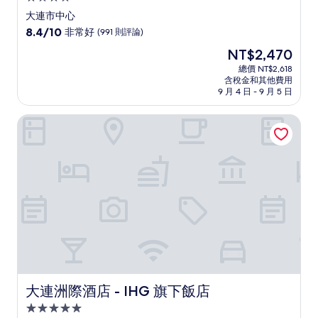
星
大連市中心
級
8.4
8.4/10
非常好
(991 則評論)
住
分，
現
NT$2,470
滿
宿
在
分
總價 NT$2,618
價
含稅金和其他費用
10
格
9 月 4 日 - 9 月 5 日
分，
為
非
NT$2,470
大連洲際酒店 - IHG 旗下飯店
常
好，
(991
則
評
論)
大連洲際酒店 - IHG 旗下飯店
大連洲際酒店 - IHG 旗下飯店
5.0