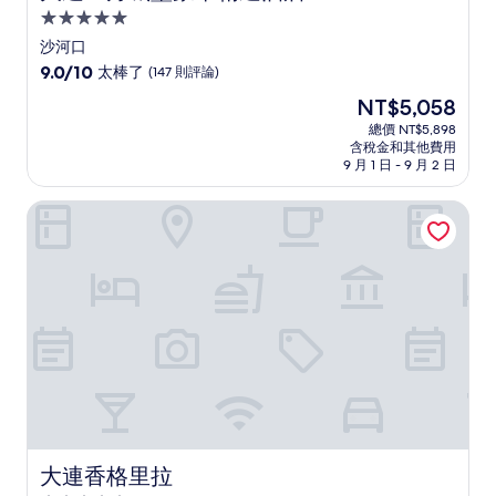
5.0
星
沙河口
級
9.0
9.0/10
太棒了
(147 則評論)
住
分，
現
NT$5,058
滿
宿
在
分
總價 NT$5,898
價
含稅金和其他費用
10
格
9 月 1 日 - 9 月 2 日
分，
為
太
NT$5,058
大連香格里拉
棒
了，
(147
則
評
論)
大連香格里拉
大連香格里拉