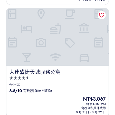
分，
為
好
NT$1,229
大連盛捷天城服務公寓
極
了，
(1
則
評
論)
大連盛捷天城服務公寓
大連盛捷天城服務公寓
4.5
星
金州區
級
8.8
8.8/10
有夠讚
(106 則評論)
住
分，
現
NT$3,067
滿
宿
在
分
總價 NT$3,251
價
含稅金和其他費用
10
格
8 月 21 日 - 8 月 22 日
分，