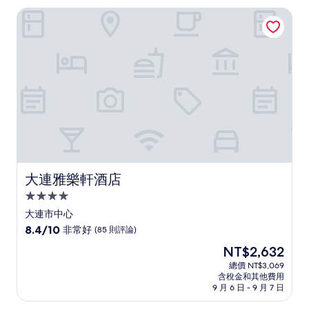
非
NT$1,089
大連雅樂軒酒店
常
好，
(256
則
評
論)
大連雅樂軒酒店
大連雅樂軒酒店
4.0
星
大連市中心
級
8.4
8.4/10
非常好
(85 則評論)
住
分，
現
NT$2,632
滿
宿
在
分
總價 NT$3,069
價
含稅金和其他費用
10
格
9 月 6 日 - 9 月 7 日
分，
為
非