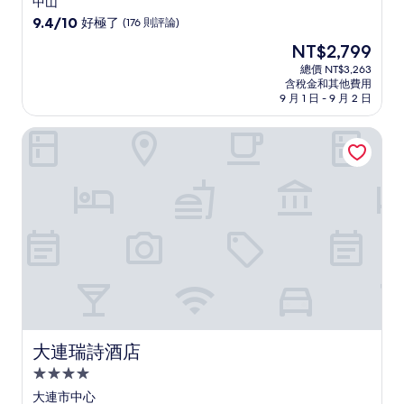
中山
級
9.4
9.4/10
好極了
(176 則評論)
住
分，
現
NT$2,799
滿
宿
在
分
總價 NT$3,263
價
含稅金和其他費用
10
格
9 月 1 日 - 9 月 2 日
分，
為
好
NT$2,799
大連瑞詩酒店
極
了，
(176
則
評
論)
大連瑞詩酒店
大連瑞詩酒店
4.0
星
大連市中心