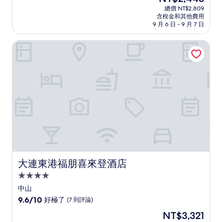
宿
在
分
總價 NT$2,809
價
含稅金和其他費用
10
格
9 月 6 日 - 9 月 7 日
分，
為
非
NT$2,443
大連東港福朋喜來登酒店
常
好，
(72
則
評
論)
大連東港福朋喜來登酒店
大連東港福朋喜來登酒店
4.0
星
中山
級
9.6
9.6/10
好極了
(7 則評論)
住
分，
現
NT$3,321
滿
宿