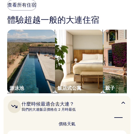
晚
查看所有住宿
價
格
體驗超越一般的大連住宿
是
根
據
搜尋附設游泳池的住宿
搜尋飯店式公寓
搜尋親子住宿
過
去
24
小
時
以
2
位
成
人
游泳池
飯店式公寓
親子
住
宿
1
什
什麼時候最適合去大連？
晚
麼
我們的大連飯店價格在 2 月時最低
為
時
條
候
件
最
價格
天氣
適
所
合
搜