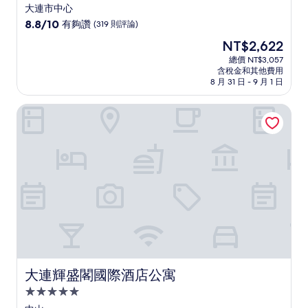
星
大連市中心
級
8.8
8.8/10
有夠讚
(319 則評論)
住
分，
現
NT$2,622
滿
宿
在
分
總價 NT$3,057
價
含稅金和其他費用
10
格
8 月 31 日 - 9 月 1 日
分，
為
有
NT$2,622
大連輝盛閣國際酒店公寓
夠
讚，
(319
則
評
論)
大連輝盛閣國際酒店公寓
大連輝盛閣國際酒店公寓
5.0
星