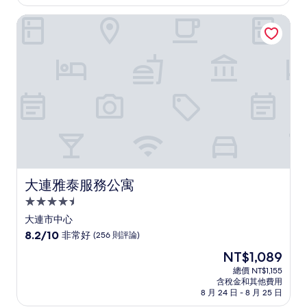
為
有
NT$3,067
大連雅泰服務公寓
夠
讚，
(106
則
評
論)
大連雅泰服務公寓
大連雅泰服務公寓
4.5
星
大連市中心
級
8.2
8.2/10
非常好
(256 則評論)
住
分，
現
NT$1,089
滿
宿
在
分
總價 NT$1,155
價
含稅金和其他費用
10
格
8 月 24 日 - 8 月 25 日
分，
為