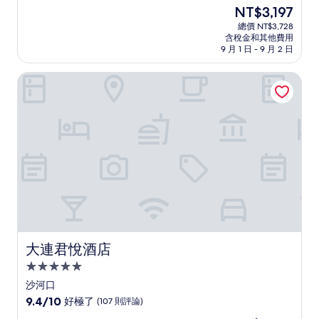
住
分，
現
NT$3,197
滿
宿
在
分
總價 NT$3,728
價
含稅金和其他費用
10
格
9 月 1 日 - 9 月 2 日
分，
為
非
NT$3,197
大連君悅酒店
常
好，
(571
則
評
論)
大連君悅酒店
大連君悅酒店
5.0
星
沙河口
級
9.4
9.4/10
好極了
(107 則評論)
住
分，