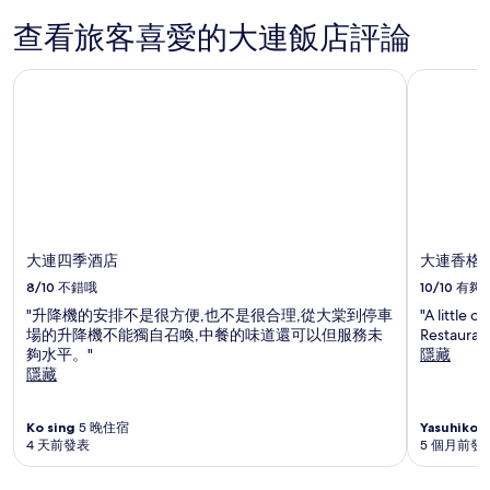
查看旅客喜愛的大連飯店評論
大連四季酒店
大連香格
大連四季酒店
大連香格
8/10
不錯哦
10/10
有夠
"升降機的安排不是很方便,也不是很合理,從大棠到停車
"A little o
場的升降機不能獨自召喚,中餐的味道還可以但服務未
Restaurant
夠水平。"
隱藏
隱藏
Ko sing
5 晚住宿
Yasuhiko
1
4 天前發表
5 個月前發