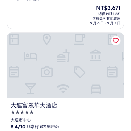
住
分，
現
NT$3,671
滿
宿
在
分
總價 NT$4,281
價
含稅金和其他費用
10
格
9 月 6 日 - 9 月 7 日
分，
為
有
NT$3,671
大連富麗華大酒店
夠
讚，
(133
則
評
論)
大連富麗華大酒店
大連富麗華大酒店
5.0
星
大連市中心
級
8.4
8.4/10
非常好
(571 則評論)