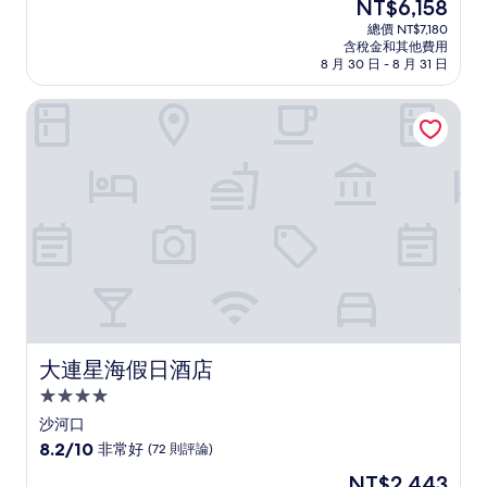
現
NT$6,158
滿
宿
在
分
總價 NT$7,180
價
含稅金和其他費用
10
格
8 月 30 日 - 8 月 31 日
分，
為
好
NT$6,158
大連星海假日酒店
極
了，
(107
則
評
論)
大連星海假日酒店
大連星海假日酒店
4.0
星
沙河口
級
8.2
8.2/10
非常好
(72 則評論)
住
分，
現
NT$2,443
滿