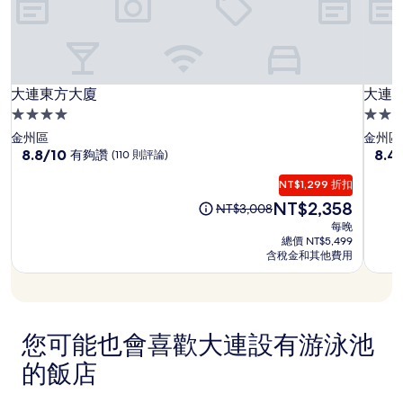
9
件
日
所
搜
尋
到
大
大
大
大連東方大廈
大連
的
大連東方大廈
大連
價
連
連
連
4.0
4.0
格。
東
東
銀
星
星
金州區
金州區
價
方
方
帆
級
8.8
級
8.4
8.8/10
8.4
有夠讚
(110 則評論)
格
分，
分，
大
大
賓
住
住
和
滿
滿
NT$1,299 折扣
供
廈
廈
館
宿
宿
分
分
現
NT$2,358
應
原
NT$3,008
10
10
在
情
先
每晚
分，
分，
價
況
價
總價 NT$5,499
有
非
格
可
格
含稅金和其他費用
夠
常
為
能
為
讚，
好，
NT$2,358
會
NT$3,008
(110
(63
有
則
則
所
評
評
變
您可能也會喜歡大連設有游泳池
論)
論)
動，
的飯店
可
能
受