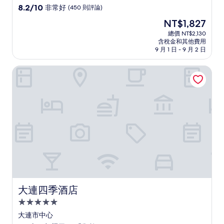
級
8.2
8.2/10
非常好
(450 則評論)
住
分，
現
NT$1,827
滿
宿
在
分
總價 NT$2,130
價
含稅金和其他費用
10
格
9 月 1 日 - 9 月 2 日
分，
為
非
NT$1,827
大連四季酒店
常
好，
(450
則
評
論)
大連四季酒店
大連四季酒店
5.0
星
大連市中心