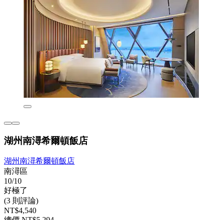
湖州南潯希爾頓飯店
湖州南潯希爾頓飯店
南潯區
10/10
好極了
(3 則評論)
NT$4,540
總價 NT$5,294