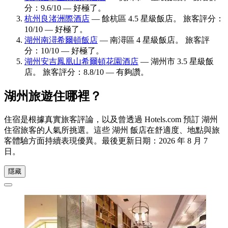
分：9.6/10 — 好極了。
杭州良渚洲際酒店
— 餘杭區 4.5 星級飯店。 旅客評分：
10/10 — 好極了。
湖州南潯希爾頓飯店
— 南潯區 4 星級飯店。 旅客評
分：10/10 — 好極了。
湖州安吉鳳凰山希爾頓花園酒店
— 湖州市 3.5 星級飯
店。 旅客評分：8.8/10 — 有夠讚。
湖州旅遊住哪裡？
住宿是根據真實旅客評論，以及曾透過 Hotels.com 預訂 湖州
住宿旅客的人氣所挑選。這些 湖州 飯店在舒適度、地點與旅
客體驗方面持續表現優異。最後更新日期：
2026 年 8 月 7
日
。
隱藏