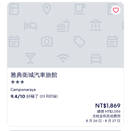
NT$2,257
雅典衛城汽車旅館
夠
讚，
(22
則
評
論)
雅典衛城汽車旅館
雅典衛城汽車旅館
3.0
星
Camponaraya
級
9.4
9.4/10
好極了
(23 則評論)
住
分，
現
NT$1,869
滿
宿
在
分
總價 NT$2,056
價
含稅金和其他費用
10
格
8 月 26 日 - 8 月 27 日
分，
為
好
NT$1,869