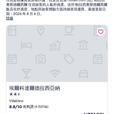
住宿是根據真實旅客評論，以及曾透過 Hotels.com 預訂 帕拉西
奧斯德爾西爾 住宿旅客的人氣所挑選。這些 帕拉西奧斯德爾西爾
飯店在舒適度、地點與旅客體驗方面持續表現優異。最後更新日
期：
2026 年 8 月 6 日
。
隱藏
埃爾科達爾德拉西亞納
埃爾科達爾德拉西亞納
埃爾科達爾德拉西亞納
2.5
星
Villablino
級
8.8
8.8/10
有夠讚
(8 則評論)
住
分，
現