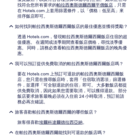
所
找符合您所有要求的
帕拉西奧斯德爾西爾平價飯店
，只需
搜
在 Hotels.com 上套用篩選條件，以「價格：低至高」來
尋
排序飯店即可。
到
的
如何找到帕拉西奧斯德爾西爾飯店的最佳優惠並獲得獎勵？
價
格。
透過 Hotels.com，發現帕拉西奧斯德爾西爾飯店住宿的超
價
值優惠。 在週間或淡季期間查看飯店價格，尋找淡季優
格
惠。 同時，請務必查看帕拉西奧斯德爾西爾飯店的晚鳥優
和
惠。
供
應
我可以預訂提供免費取消的帕拉西奧斯德爾西爾飯店嗎？
情
要在 Hotels.com 上預訂可退款的帕拉西奧斯德爾西爾飯
況
店，您只需在搜尋飯店時，套用「住宿取消選項」篩選條
可
件，並選擇「可全額退款的住宿」即可。 大多數飯店都提
能
供免費取消，因此如果您需要取消，可以獲得退款。 部分
會
飯店要求旅客最晚必須在入住前 24 小時取消，預訂前請
有
務必再次確認。
所
變
旅客喜歡帕拉西奧斯德爾西爾的哪些飯店？
動，
可
旅客很喜歡
埃爾科達爾德拉西亞納
。
能
受
在帕拉西奧斯德爾西爾能找到可退款的飯店嗎？
到