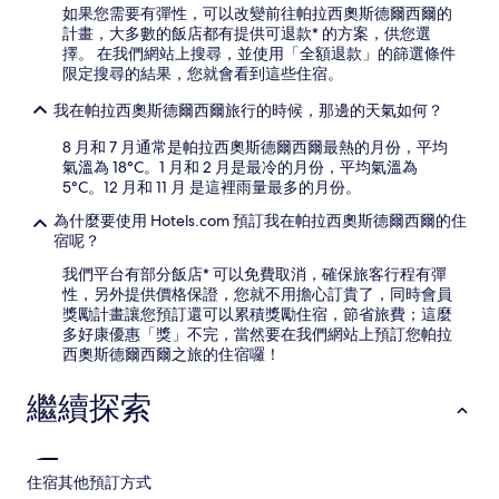
其
如果您需要有彈性，可以改變前往帕拉西奧斯德爾西爾的
他
計畫，大多數的飯店都有提供可退款* 的方案，供您選
條
擇。 在我們網站上搜尋，並使用「全額退款」的篩選條件
款
限定搜尋的結果，您就會看到這些住宿。
限
制。
我在帕拉西奧斯德爾西爾旅行的時候，那邊的天氣如何？
8 月和 7 月通常是帕拉西奧斯德爾西爾最熱的月份，平均
氣溫為 18°C。1 月和 2 月是最冷的月份，平均氣溫為
5°C。12 月和 11 月 是這裡雨量最多的月份。
為什麼要使用 Hotels.com 預訂我在帕拉西奧斯德爾西爾的住
宿呢？
我們平台有部分飯店* 可以免費取消，確保旅客行程有彈
性，另外提供價格保證，您就不用擔心訂貴了，同時會員
獎勵計畫讓您預訂還可以累積獎勵住宿，節省旅費；這麼
多好康優惠「獎」不完，當然要在我們網站上預訂您帕拉
西奧斯德爾西爾之旅的住宿囉！
繼續探索
住宿
其他預訂方式