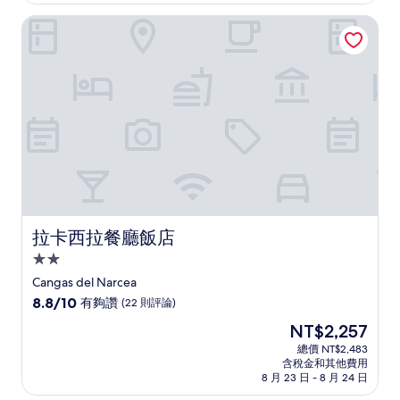
為
好
NT$3,295
拉卡西拉餐廳飯店
極
了，
(113
則
評
論)
拉卡西拉餐廳飯店
拉卡西拉餐廳飯店
2.0
星
Cangas del Narcea
級
8.8
8.8/10
有夠讚
(22 則評論)
住
分，
現
NT$2,257
滿
宿
在
分
總價 NT$2,483
價
含稅金和其他費用
10
格
8 月 23 日 - 8 月 24 日
分，
為
有