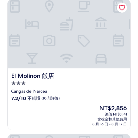
El Molinon 飯店
極
了，
(23
則
評
論)
El Molinon 飯店
El Molinon 飯店
3.0
星
Cangas del Narcea
級
7.2
7.2/10
不錯哦
(10 則評論)
住
分，
現
NT$2,856
滿
宿
在
分
總價 NT$3,141
價
含稅金和其他費用
10
格
8 月 16 日 - 8 月 17 日
分，
為
不
NT$2,856
聖拉薩洛蒙克洛亞飯店
錯