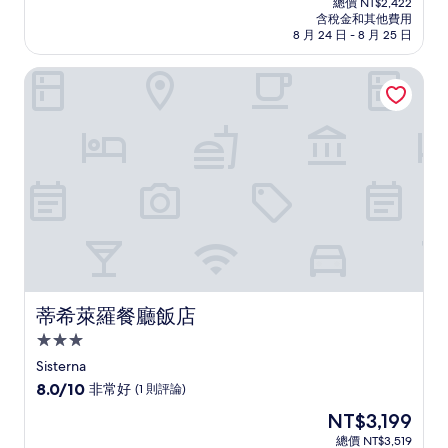
分
總價 NT$2,422
價
含稅金和其他費用
10
格
8 月 24 日 - 8 月 25 日
分，
為
有
NT$2,202
蒂希萊羅餐廳飯店
夠
讚，
(22
則
評
論)
蒂希萊羅餐廳飯店
蒂希萊羅餐廳飯店
3.0
星
Sisterna
級
8.0
8.0/10
非常好
(1 則評論)
住
分，
現
NT$3,199
滿
宿
在
分
總價 NT$3,519