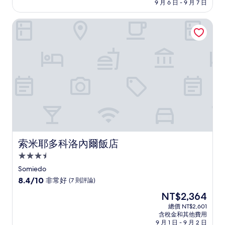
格
9 月 6 日 - 9 月 7 日
分，
為
好
NT$3,658
索米耶多科洛內爾飯店
極
了，
(18
則
評
論)
索米耶多科洛內爾飯店
索米耶多科洛內爾飯店
3.5
星
Somiedo
級
8.4
8.4/10
非常好
(7 則評論)
住
分，
現
NT$2,364
滿
宿
在
分
總價 NT$2,601
價
含稅金和其他費用
10
格
9 月 1 日 - 9 月 2 日
分，