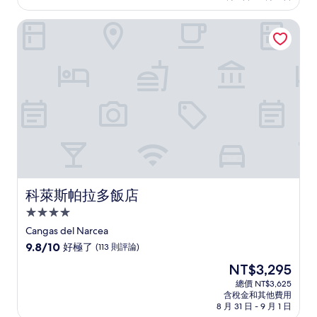
為
非
NT$2,364
科萊斯帕拉多飯店
常
好，
(7
則
評
論)
科萊斯帕拉多飯店
科萊斯帕拉多飯店
4.0
星
Cangas del Narcea
級
9.8
9.8/10
好極了
(113 則評論)
住
分，
現
NT$3,295
滿
宿
在
分
總價 NT$3,625
價
含稅金和其他費用
10
格
8 月 31 日 - 9 月 1 日
分，