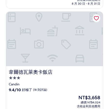
10
格
8 月 30 日 - 8 月 31 日
分，
為
太
NT$2,901
韋爾德瓦萊奧卡飯店
棒
了，
(24
則
評
論)
韋爾德瓦萊奧卡飯店
韋爾德瓦萊奧卡飯店
3.0
星
Candin
級
9.4
9.4/10
好極了
(18 則評論)
住
分，
現
NT$3,658
滿
宿
在
分
總價 NT$4,024
價
含稅金和其他費用
10