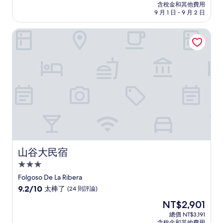
價
含稅金和其他費用
10
格
9 月 1 日 - 9 月 2 日
分，
為
非
NT$3,199
山谷大民宿
常
好，
(1
則
評
論)
山谷大民宿
山谷大民宿
3.0
星
Folgoso De La Ribera
級
9.2
9.2/10
太棒了
(24 則評論)
住
分，
現
NT$2,901
滿
宿
在
分
總價 NT$3,191
價
含稅金和其他費用