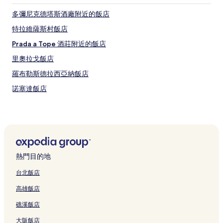
多彌尼克德塔斯酒廠附近的飯店
特拉維薩斯村飯店
Prada a Tope 酒莊附近的飯店
里奧拉戈飯店
羅布勒斯德拉西亞納飯店
諾塞達飯店
拉切塔飯店
佩蘭薩內斯飯店
穆里亞斯德帕雷德斯飯店
比利亞塞卡拉齊阿納飯店
熱門目的地
波布拉德拉德拉斯雷古拉斯飯店
台北飯店
高雄飯店
礁溪飯店
大阪飯店