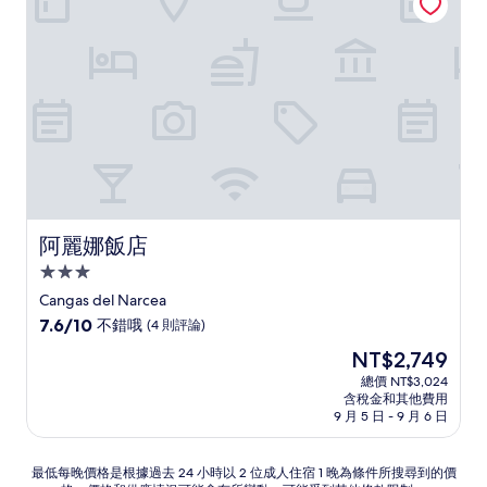
好，
(11
則
評
論)
阿麗娜飯店
阿麗娜飯店
3.0
星
Cangas del Narcea
級
7.6
7.6/10
不錯哦
(4 則評論)
住
分，
現
NT$2,749
滿
宿
在
分
總價 NT$3,024
價
含稅金和其他費用
10
格
9 月 5 日 - 9 月 6 日
分，
為
不
NT$2,749
錯
最
最低每晚價格是根據過去 24 小時以 2 位成人住宿 1 晚為條件所搜尋到的價
哦，