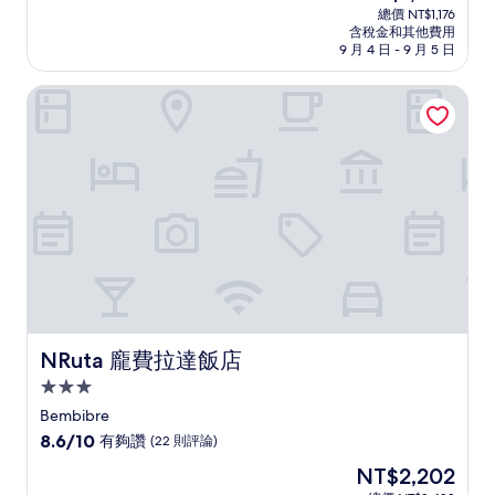
宿
在
分
總價 NT$1,176
價
含稅金和其他費用
10
格
9 月 4 日 - 9 月 5 日
分，
為
不
NT$1,069
NRuta 龐費拉達飯店
錯
哦，
(19
則
評
論)
NRuta 龐費拉達飯店
NRuta 龐費拉達飯店
3.0
星
Bembibre
級
8.6
8.6/10
有夠讚
(22 則評論)
住
分，
現
NT$2,202
滿
宿
在