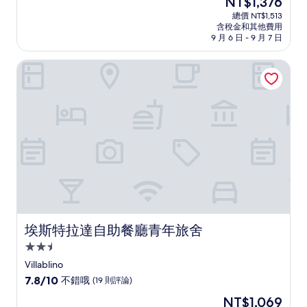
NT$1,376
滿
宿
在
分
總價 NT$1,513
價
含稅金和其他費用
10
格
9 月 6 日 - 9 月 7 日
分，
為
有
NT$1,376
埃斯特拉達自助餐廳青年旅舍
夠
讚，
(8
則
評
論)
埃斯特拉達自助餐廳青年旅舍
埃斯特拉達自助餐廳青年旅舍
2.5
星
Villablino
級
7.8
7.8/10
不錯哦
(19 則評論)
住
分，
現
NT$1,069
滿