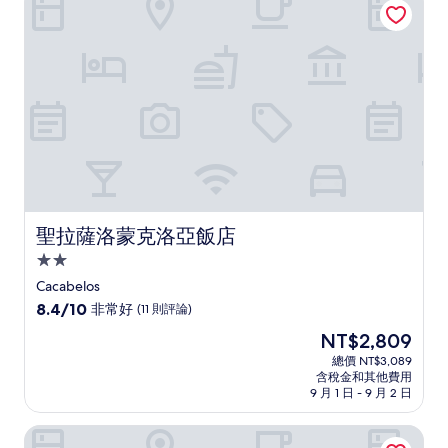
哦，
(10
則
評
論)
聖拉薩洛蒙克洛亞飯店
聖拉薩洛蒙克洛亞飯店
2.0
星
Cacabelos
級
8.4
8.4/10
非常好
(11 則評論)
住
分，
現
NT$2,809
滿
宿
在
分
總價 NT$3,089
價
含稅金和其他費用
10
格
9 月 1 日 - 9 月 2 日
分，
為
非
NT$2,809
阿麗娜飯店
常