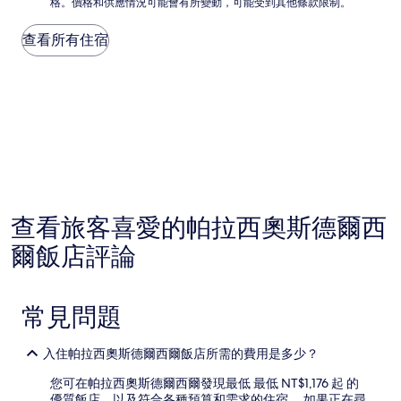
格。價格和供應情況可能會有所變動，可能受到其他條款限制。
低
(4
每
則
晚
查看所有住宿
評
價
論)
格
是
根
據
過
去
24
小
時
以
查看旅客喜愛的帕拉西奧斯德爾西
2
位
爾飯店評論
成
人
住
常見問題
宿
1
晚
入住帕拉西奧斯德爾西爾飯店所需的費用是多少？
為
條
您可在帕拉西奧斯德爾西爾發現最低 最低 NT$1,176 起 的
件
優質飯店，以及符合各種預算和需求的住宿。 如果正在尋