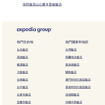
他
條
深圳蓮花山公園 5 星級飯店
款
寶安 2 星級飯店
限
制。
寶安 4 星級飯店
深圳 5 星級飯店
深圳 2 星級飯店
歡樂海岸 5 星級飯店
熱門目的地
熱門國家和地區
大梅沙海濱公園 4 星級飯店
台北飯店
台灣飯店
大梅沙海濱公園 5 星級飯店
高雄飯店
馬爾地夫飯店
淡水 3 星級飯店
礁溪飯店
新加坡飯店
沙井 4 星級飯店
大阪飯店
關島飯店
皇崗飯店
台南飯店
澳門特別行政區飯店
下沙圖書館附近的飯店
台中飯店
香港特別行政區飯店
赤尾站附近的飯店
台東市飯店
澎湖縣飯店
大劇院站附近的飯店
宜蘭市飯店
沖繩中部飯店
深圳灣公園附近的飯店