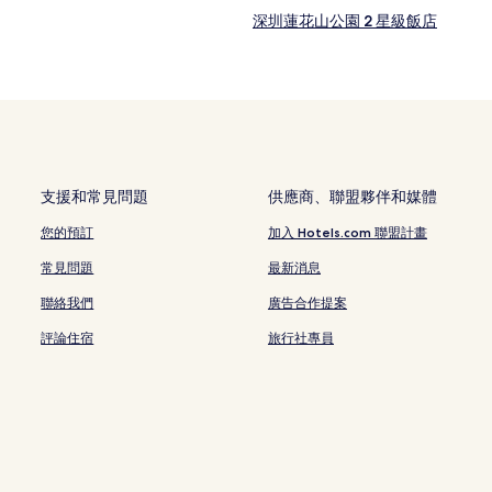
深圳蓮花山公園 2 星級飯店
寶安 5 星級飯店
寶安 3 星級飯店
深圳 3 星級飯店
歡樂海岸 4 星級飯店
大梅沙海濱公園 2 星級飯店
支援和常見問題
供應商、聯盟夥伴和媒體
大梅沙海濱公園 3 星級飯店
您的預訂
加入 Hotels.com 聯盟計畫
淡水 2 星級飯店
常見問題
最新消息
常平 3 星級飯店
聯絡我們
廣告合作提案
沙井 3 星級飯店
評論住宿
旅行社專員
深圳會展中心站附近的飯店
Kk Mall附近的飯店
福田站附近的飯店
深圳蓮花山公園附近的飯店
石廈站附近的飯店