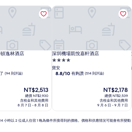
爾頓逸林酒店
深圳機場凱悅嘉軒酒店
爾頓逸林酒店
深圳機場凱悅嘉軒酒店
爾頓逸林酒店
深圳機場凱悅嘉軒酒店
4.0
星
寶安
級
8.8
8.8/10
了
有夠讚
(94 則評論)
(514 則評論)
分，
住
滿
宿
現
分
現
NT$2,513
NT$2,178
在
10
在
總價 NT$2,930
總價 NT$2,539
價
分，
價
含稅金和其他費用
含稅金和其他費用
格
有
格
8 月 7 日 - 8 月 8 日
9 月 6 日 - 9 月 7 日
為
夠
為
NT$2,513
讚，
NT$2,178
(514
24 小時以 2 位成人住宿 1 晚為條件所搜尋到的價格。價格和供應情況可能會有所變
則
評