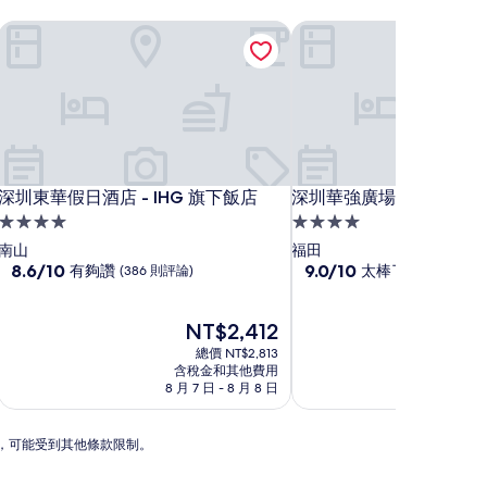
深圳東華假日酒店 - IHG 旗下飯店
深圳華強廣場酒店
深圳東華假日酒店 - IHG 旗下飯店
深圳華強廣場酒店
深圳東華假日酒店 - IHG 旗下飯店
深圳華強廣場酒店
4.0
4.0
星
星
南山
福田
級
8.6
級
9.0
8.6/10
9.0/10
有夠讚
太棒了
(386 則評論)
(1,002 則評論
分，
分，
住
住
滿
滿
宿
宿
分
現
分
NT$2,412
10
在
10
總價 NT$2,813
分，
價
分，
含稅金和其他費用
含
有
格
太
8 月 7 日 - 8 月 8 日
8 月 1
夠
為
棒
讚，
NT$2,412
了，
N
(386
(1,002
動，可能受到其他條款限制。
則
則
評
評