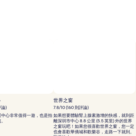
論)
相片來源：Leo Li
心
世界之窗
則評論)
7.8/10 (160 則評論)
展中心非常值得一遊，也是拍
如果想要體驗腎上腺素激增的快感，就到距
L
處。
離深圳市中心 8.8 公里 (5.5 英里) 外的世界
L
之窗玩吧！如果您很喜歡世界之窗，您一定
也會喜歡華僑城和歡樂谷，走路一下就到。