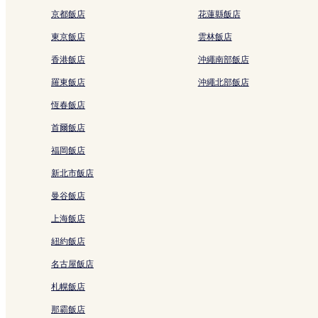
福田中央商業區飯店
京都飯店
花蓮縣飯店
賽格電子市場附近的飯店
東京飯店
雲林飯店
梅林關站附近的飯店
香港飯店
沖繩南部飯店
深圳會展中心附近的飯店
羅東飯店
沖繩北部飯店
華強路站附近的飯店
恆春飯店
深圳站附近的飯店
首爾飯店
崗廈北站附近的飯店
福岡飯店
崗廈站附近的飯店
新北市飯店
深圳飯店
曼谷飯店
冬瓜嶺站附近的飯店
上海飯店
上沙站附近的飯店
紐約飯店
蓮花山公園附近的飯店
名古屋飯店
笋崗站附近的飯店
札幌飯店
蓮花村站附近的飯店
那霸飯店
購物公園站附近的飯店