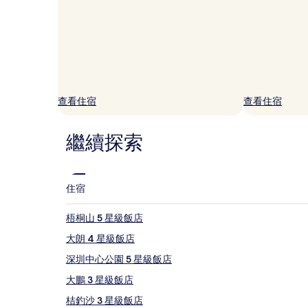
片
尋
到
的
價
格。
價
格
和
查看住宿
查看住宿
供
應
情
繼續探索
況
可
能
會
住宿
有
所
梧桐山 5 星級飯店
變
動，
大朗 4 星級飯店
可
能
深圳中心公園 5 星級飯店
受
大鵬 3 星級飯店
到
其
桔釣沙 3 星級飯店