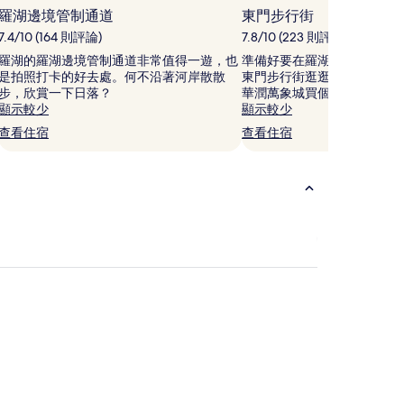
相
羅湖邊境管制通道
東門步行街
片
7.4/10 (164 則評論)
7.8/10 (223 則評論)
羅湖的羅湖邊境管制通道非常值得一遊，也
準備好要在羅湖大買特買了
是拍照打卡的好去處。何不沿著河岸散散
東門步行街逛逛。逛街逛得
步，欣賞一下日落？
華潤萬象城買個痛快吧！
顯示較少
顯示較少
查看住宿
查看住宿