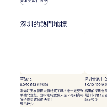
查看更多住宿
晚
論)
論)
價
格
是
根
深圳的熱門地標
據
過
去
24
小
時
以
2
位
成
人
住
相片來源：krgr167
相
宿
片
華強北
深圳會展中
1
來
8.0/10 (143 則評論)
8.0/10 (199 
晚
源：
為
準備好要在福田大買特買了嗎？您一定要到
福田的深圳會
krgr167，
條
華強北逛逛。逛街逛得意猶未盡？再到賽格
照打卡的好去
開
件
電子市場買個痛快吧！
顯示較少
源
所
顯示較少
相
搜