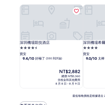
深圳機場凱悦酒店
深圳機場希
深圳機場凱悦酒店
深圳機場希
深圳機場凱悦酒店
深圳機場希
4.5
4.0
星
星
寶安
寶安
級
9.4
級
9.0
9.4/10
9.0/10
好極了
太棒
(330 則評論)
分，
分，
住
住
滿
滿
宿
宿
分
現
分
NT$2,882
10
在
10
總價 NT$3,360
分，
價
分，
含稅金和其他費用
好
格
太
8 月 8 日 - 8 月 9 日
極
為
棒
了，
NT$2,882
了，
最
(330
(94
最低每晚價格是根據過去 
低
則
則
每
評
評