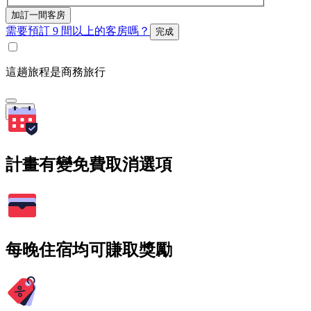
加訂一間客房
需要預訂 9 間以上的客房嗎？
完成
這趟旅程是商務旅行
搜尋
計畫有變免費取消選項
每晚住宿均可賺取獎勵