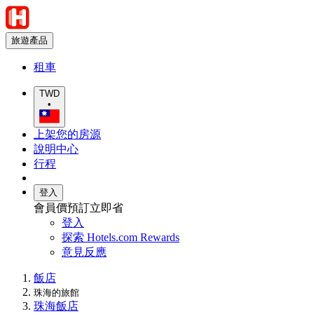
旅遊產品
租車
TWD
•
上架您的房源
說明中心
行程
登入
會員價預訂立即省
登入
探索 Hotels.com Rewards
意見反應
飯店
珠海的旅館
珠海飯店