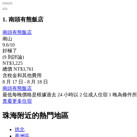
1. 南頭有熊飯店
南頭有熊飯店
南山
9.6/10
好極了
(9 則評論)
NT$3,225
總價 NT$3,761
含稅金和其他費用
8 月 17 日 - 8 月 18 日
南頭有熊飯店
最低每晚價格是根據過去 24 小時以 2 位成人住宿 1 晚
查看更多住宿
珠海附近的熱門地區
拱北
香洲區