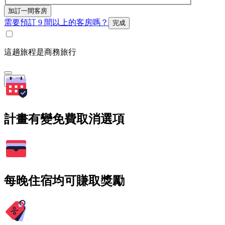
加訂一間客房
需要預訂 9 間以上的客房嗎？
完成
這趟旅程是商務旅行
搜尋
計畫有變免費取消選項
每晚住宿均可賺取獎勵