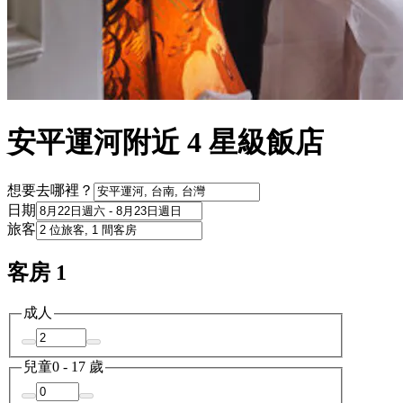
安平運河附近 4 星級飯店
想要去哪裡？
日期
旅客
客房 1
成人
兒童
0 - 17 歲