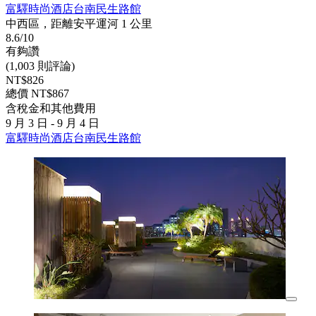
富驛時尚酒店台南民生路館
中西區，距離安平運河 1 公里
8.6/10
有夠讚
(1,003 則評論)
NT$826
總價 NT$867
含稅金和其他費用
9 月 3 日 - 9 月 4 日
富驛時尚酒店台南民生路館