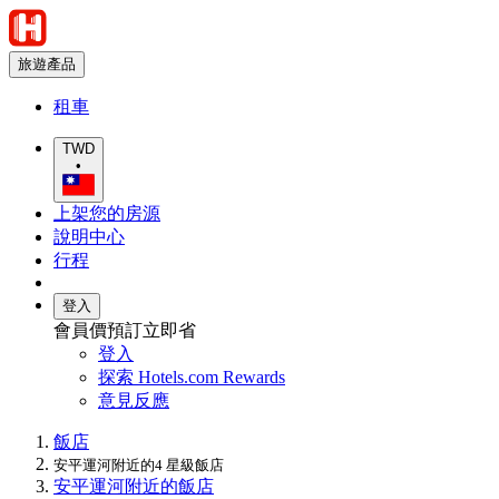
旅遊產品
租車
TWD
•
上架您的房源
說明中心
行程
登入
會員價預訂立即省
登入
探索 Hotels.com Rewards
意見反應
飯店
安平運河附近的4 星級飯店
安平運河附近的飯店