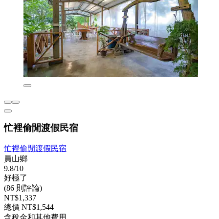
忙裡偷閒渡假民宿
忙裡偷閒渡假民宿
員山鄉
9.8/10
好極了
(86 則評論)
NT$1,337
總價 NT$1,544
含稅金和其他費用