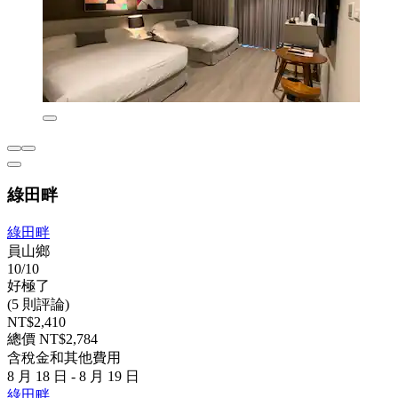
綠田畔
綠田畔
員山鄉
10/10
好極了
(5 則評論)
NT$2,410
總價 NT$2,784
含稅金和其他費用
8 月 18 日 - 8 月 19 日
綠田畔