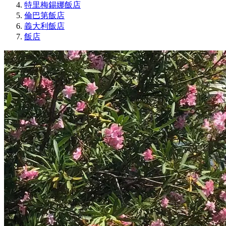
特里梅錫娜飯店
倫巴第飯店
義大利飯店
飯店