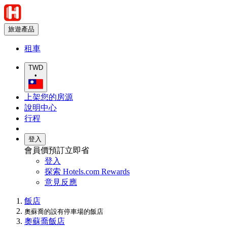
旅遊產品
租車
TWD
•
上架您的房源
說明中心
行程
登入
會員價預訂立即省
登入
探索 Hotels.com Rewards
意見反應
飯店
奧蘇喬的設有停車場的飯店
奧蘇喬飯店