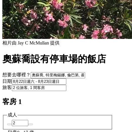
相片由 Jay C McMullan 提供
奧蘇喬設有停車場的飯店
想要去哪裡？
日期
旅客
客房 1
成人