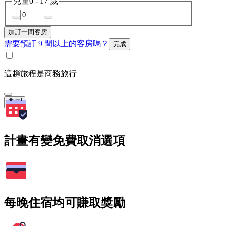
兒童
0 - 17 歲
加訂一間客房
需要預訂 9 間以上的客房嗎？
完成
這趟旅程是商務旅行
搜尋
計畫有變免費取消選項
每晚住宿均可賺取獎勵