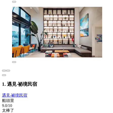
1. 遇見‧祕境民宿
遇見‧祕境民宿
船頭里
9.0/10
太棒了