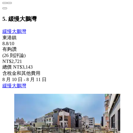
5. 緩慢大鵬灣
緩慢大鵬灣
東港鎮
8.8/10
有夠讚
(26 則評論)
NT$2,721
總價 NT$3,143
含稅金和其他費用
8 月 10 日 - 8 月 11 日
緩慢大鵬灣