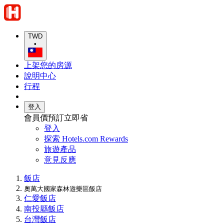
TWD
•
上架您的房源
說明中心
行程
登入
會員價預訂立即省
登入
探索 Hotels.com Rewards
旅遊產品
意見反應
飯店
奧萬大國家森林遊樂區飯店
仁愛飯店
南投縣飯店
台灣飯店