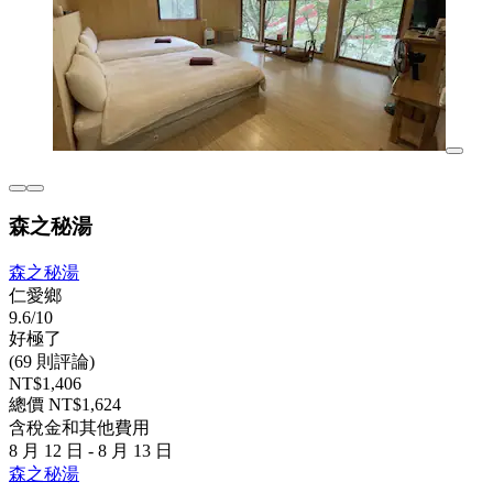
森之秘湯
森之秘湯
仁愛鄉
9.6/10
好極了
(69 則評論)
NT$1,406
總價 NT$1,624
含稅金和其他費用
8 月 12 日 - 8 月 13 日
森之秘湯