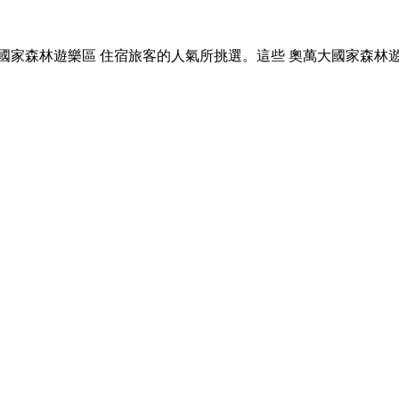
訂 奧萬大國家森林遊樂區 住宿旅客的人氣所挑選。這些 奧萬大國家