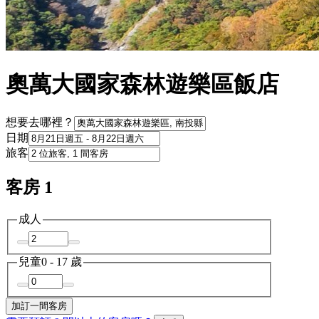
奧萬大國家森林遊樂區飯店
想要去哪裡？
日期
旅客
客房 1
成人
兒童
0 - 17 歲
加訂一間客房