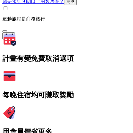
需要預訂 9 間以上的客房嗎？
完成
這趟旅程是商務旅行
搜尋
計畫有變免費取消選項
每晚住宿均可賺取獎勵
用會員價省更多