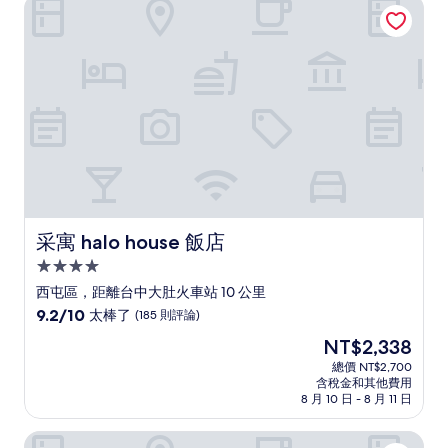
采寓 halo house 飯店
極
了，
(1,003
則
評
論)
采寓 halo house 飯店
采寓 halo house 飯店
4.0
星
西屯區，距離台中大肚火車站 10 公里
級
9.2
9.2/10
太棒了
(185 則評論)
住
分，
現
NT$2,338
滿
宿
在
分
總價 NT$2,700
價
含稅金和其他費用
10
格
8 月 10 日 - 8 月 11 日
分，
為
太
NT$2,338
烏日璞旅
棒