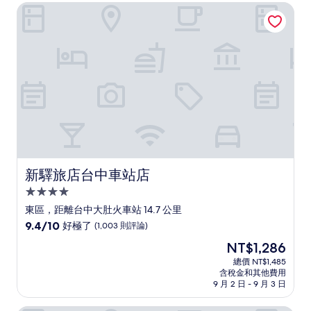
NT$5,090
新驛旅店台中車站店
夠
讚，
(1,001
則
評
論)
新驛旅店台中車站店
新驛旅店台中車站店
4.0
星
東區，距離台中大肚火車站 14.7 公里
級
9.4
9.4/10
好極了
(1,003 則評論)
住
分，
現
NT$1,286
滿
宿
在
分
總價 NT$1,485
價
含稅金和其他費用
10
格
9 月 2 日 - 9 月 3 日
分，
為
好
NT$1,286