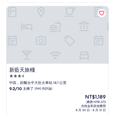
為
太
NT$2,302
新藍天旅棧
棒
了，
(1,014
則
評
論)
新藍天旅棧
新藍天旅棧
3.5
星
中區，距離台中大肚火車站 14.1 公里
級
9.2
9.2/10
太棒了
(590 則評論)
住
分，
現
NT$1,189
滿
宿
在
分
總價 NT$1,373
價
含稅金和其他費用
10
格
8 月 30 日 - 8 月 31 日
分，
為