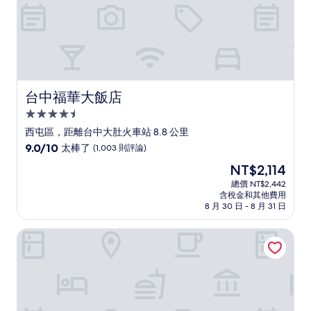
(96
則
評
論)
台中福華大飯店
台中福華大飯店
4.5
星
西屯區，距離台中大肚火車站 8.8 公里
級
9.0
9.0/10
太棒了
(1,003 則評論)
住
分，
現
NT$2,114
滿
宿
在
分
總價 NT$2,442
價
含稅金和其他費用
10
格
8 月 30 日 - 8 月 31 日
分，
為
太
NT$2,114
台中豐邑 Moxy 酒店
棒
了，
(1,003
則
評
論)