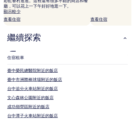
彩虹眷村逛逛。這裡還有很多不錯的商店和餐
情
廳，可以花上一下午好好地逛一下。
況
顯示較少
可
查看住宿
查看住宿
能
會
有
繼續探索
所
變
動，
可
住宿
租車
能
受
到
臺中榮民總醫院附近的飯店
其
臺中市洲際棒球場附近的飯店
他
條
台中追分火車站附近的飯店
款
限
文心森林公園附近的飯店
制。
成功嶺營區附近的飯店
台中潭子火車站附近的飯店
勤美誠品綠園道附近的飯店
東海大學附近的飯店