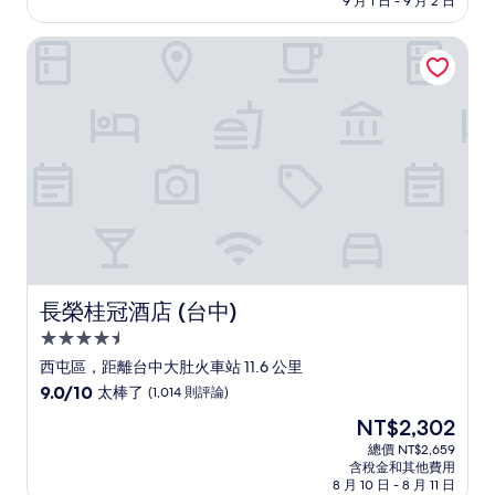
9 月 1 日 - 9 月 2 日
分，
為
好
NT$2,994
長榮桂冠酒店 (台中)
極
了，
(1,004
則
評
論)
長榮桂冠酒店 (台中)
長榮桂冠酒店 (台中)
4.5
星
西屯區，距離台中大肚火車站 11.6 公里
級
9.0
9.0/10
太棒了
(1,014 則評論)
住
分，
現
NT$2,302
滿
宿
在
分
總價 NT$2,659
價
含稅金和其他費用
10
格
8 月 10 日 - 8 月 11 日
分，