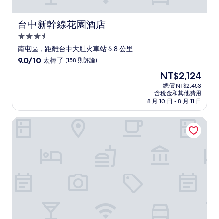
台中新幹線花園酒店
台中新幹線花園酒店
3.5
星
南屯區，距離台中大肚火車站 6.8 公里
級
9.0
9.0/10
太棒了
(158 則評論)
住
分，
現
NT$2,124
滿
宿
在
分
總價 NT$2,453
價
含稅金和其他費用
10
格
8 月 10 日 - 8 月 11 日
分，
為
太
NT$2,124
暮雲商旅
棒
了，
(158
則
評
論)