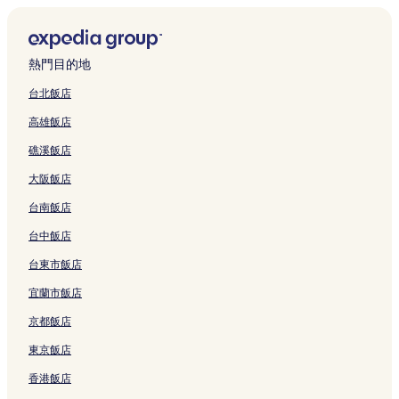
夏綠地公園附近的飯店
高鐵台中站附近的飯店
熱門目的地
台中豐原火車站附近的飯店
台北飯店
台中飯店
高雄飯店
台中清水火車站附近的飯店
礁溪飯店
台中大甲火車站附近的飯店
大阪飯店
台中新烏日火車站附近的飯店
台南飯店
台中成功火車站附近的飯店
台中沙鹿火車站附近的飯店
台中飯店
靜宜大學附近的飯店
台東市飯店
大甲鎮瀾宮附近的飯店
宜蘭市飯店
西屯區飯店
京都飯店
大肚山附近的飯店
東京飯店
國立中興大學附近的飯店
香港飯店
逢甲夜市附近的飯店