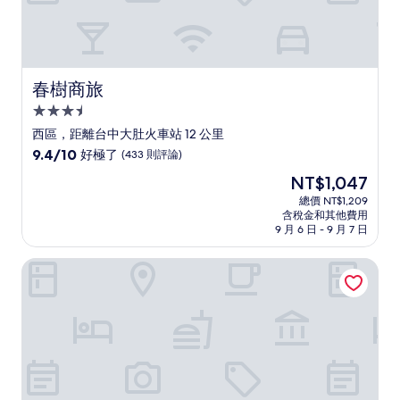
春樹商旅
春樹商旅
3.5
星
西區，距離台中大肚火車站 12 公里
級
9.4
9.4/10
好極了
(433 則評論)
住
分，
現
NT$1,047
滿
宿
在
分
總價 NT$1,209
價
含稅金和其他費用
10
格
9 月 6 日 - 9 月 7 日
分，
為
好
NT$1,047
台中商旅
極
了，
(433
則
評
論)