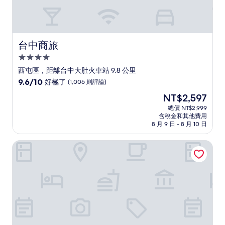
台中商旅
台中商旅
4.0
星
西屯區，距離台中大肚火車站 9.8 公里
級
9.6
9.6/10
好極了
(1,006 則評論)
住
分，
現
NT$2,597
滿
宿
在
分
總價 NT$2,999
價
含稅金和其他費用
10
格
8 月 9 日 - 8 月 10 日
分，
為
好
NT$2,597
53 行館
極
了，
(1,006
則
評
論)