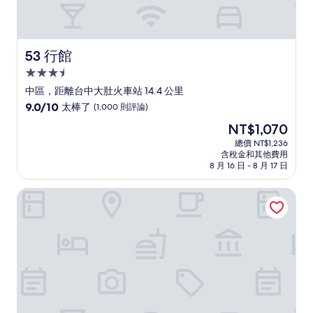
53 行館
53 行館
3.5
星
中區，距離台中大肚火車站 14.4 公里
級
9.0
9.0/10
太棒了
(1,000 則評論)
住
分，
現
NT$1,070
滿
宿
在
分
總價 NT$1,236
價
含稅金和其他費用
10
格
8 月 16 日 - 8 月 17 日
分，
為
太
NT$1,070
旅居文旅台中文心館
棒
了，
(1,000
則
評
論)