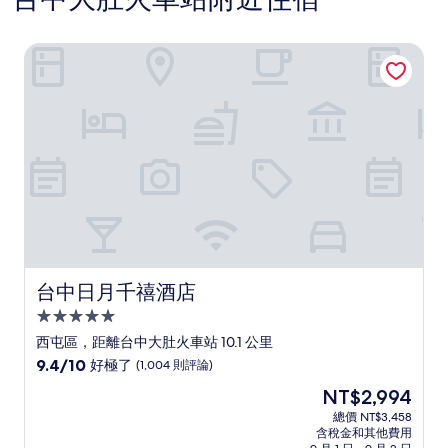
台中日月千禧酒店
台中日月千禧酒店
台中日月千禧酒店
5.0
星
西屯區，距離台中大肚火車站 10.1 公里
級
9.4
9.4/10
好極了
(1,004 則評論)
住
分，
現
NT$2,994
滿
宿
在
分
總價 NT$3,458
價
含稅金和其他費用
10
格