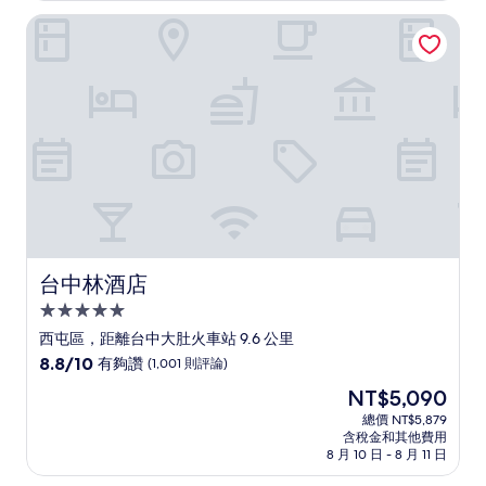
太
NT$1,189
台中林酒店
棒
了，
(590
則
評
論)
台中林酒店
台中林酒店
5.0
星
西屯區，距離台中大肚火車站 9.6 公里
級
8.8
8.8/10
有夠讚
(1,001 則評論)
住
分，
現
NT$5,090
滿
宿
在
分
總價 NT$5,879
價
含稅金和其他費用
10
格
8 月 10 日 - 8 月 11 日
分，
為
有