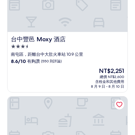
台中豐邑 Moxy 酒店
台中豐邑 Moxy 酒店
3.5
星
南屯區，距離台中大肚火車站 10.9 公里
級
8.6
8.6/10
有夠讚
(550 則評論)
住
分，
現
NT$2,251
滿
宿
在
分
總價 NT$2,600
價
含稅金和其他費用
10
格
8 月 9 日 - 8 月 10 日
分，
為
有
NT$2,251
台中金典酒店
夠
讚，
(550
則
評
論)