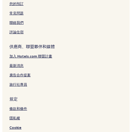
秋紅谷景觀生態公園附近的奢華飯店
您的預訂
秋紅谷景觀生態公園附近的寵物友善飯店
常見問題
谷關的設有停車場的飯店
聯絡我們
台中的溫泉飯店
評論住宿
台中的提供免費早餐的飯店
台中的設有停車場的飯店
供應商、聯盟夥伴和媒體
台中的Spa 飯店
加入 Hotels.com 聯盟計畫
台中的親子飯店
最新消息
台中的平價飯店
廣告合作提案
台中的性別友善飯店
旅行社專員
台中的奢華飯店
台中的寵物友善飯店
規定
台中的設有游泳池的飯店
條款和條件
台中的商務飯店
隱私權
台中的設有健身中心的飯店
Cookie