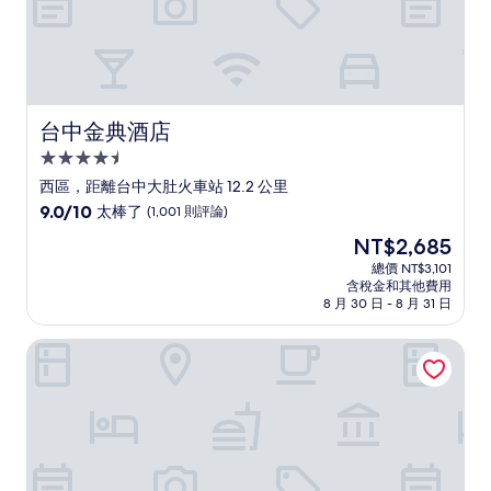
台中金典酒店
台中金典酒店
4.5
星
西區，距離台中大肚火車站 12.2 公里
級
9.0
9.0/10
太棒了
(1,001 則評論)
住
分，
現
NT$2,685
滿
宿
在
分
總價 NT$3,101
價
含稅金和其他費用
10
格
8 月 30 日 - 8 月 31 日
分，
為
太
NT$2,685
臺中勤美洲際酒店 - IHG 旗下飯店
棒
了，
(1,001
則
評
論)