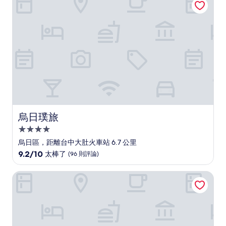
了，
(185
則
評
論)
烏日璞旅
烏日璞旅
4.0
星
烏日區，距離台中大肚火車站 6.7 公里
級
9.2
9.2/10
太棒了
(96 則評論)
住
分，
滿
宿
台中福華大飯店
分
10
分，
太
棒
了，