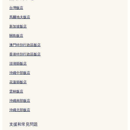
草悟道附近的設有游泳池的飯店
台灣飯店
草悟道附近的提供免費早餐的飯店
草悟道附近的Spa 飯店
馬爾地夫飯店
草悟道附近的親子飯店
新加坡飯店
草悟道附近的設有健身中心的飯店
關島飯店
草悟道附近的奢華飯店
澳門特別行政區飯店
草悟道附近的平價飯店
香港特別行政區飯店
草悟道附近的寵物友善飯店
澎湖縣飯店
草悟道附近的商務飯店
沖繩中部飯店
大里區的設有停車場的飯店
花蓮縣飯店
一中街夜市附近的設有停車場的飯店
雲林飯店
一中街夜市附近的平價飯店
沖繩南部飯店
一中街夜市附近的寵物友善飯店
沖繩北部飯店
龍井區的平價飯店
秋紅谷景觀生態公園附近的平價飯店
支援和常見問題