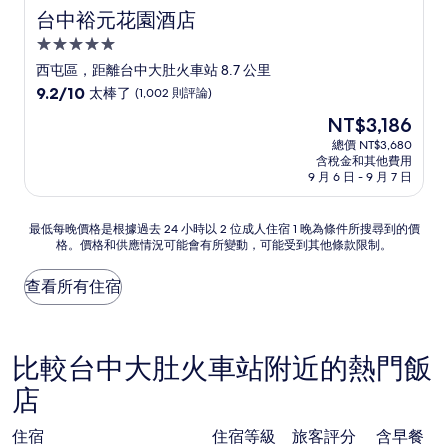
台中裕元花園酒店
台中裕元花園酒店
5.0
星
西屯區，距離台中大肚火車站 8.7 公里
級
9.2
9.2/10
太棒了
(1,002 則評論)
住
分，
現
NT$3,186
滿
宿
在
分
總價 NT$3,680
價
含稅金和其他費用
10
格
9 月 6 日 - 9 月 7 日
分，
為
太
NT$3,186
棒
最
最低每晚價格是根據過去 24 小時以 2 位成人住宿 1 晚為條件所搜尋到的價
了，
格。價格和供應情況可能會有所變動，可能受到其他條款限制。
低
(1,002
每
則
晚
查看所有住宿
評
價
論)
格
是
根
比較台中大肚火車站附近的熱門飯
據
店
過
去
24
住宿
住宿等級
旅客評分
含早餐
小