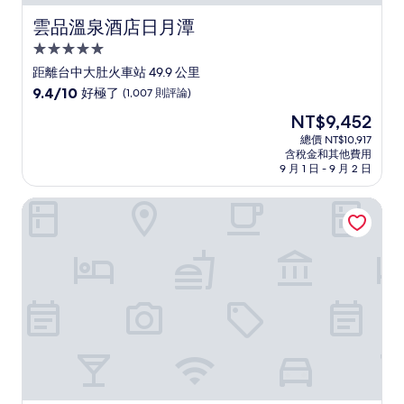
雲品溫泉酒店日月潭
雲品溫泉酒店日月潭
5.0
星
距離台中大肚火車站 49.9 公里
級
9.4
9.4/10
好極了
(1,007 則評論)
住
分，
現
NT$9,452
滿
宿
在
分
總價 NT$10,917
價
含稅金和其他費用
10
格
9 月 1 日 - 9 月 2 日
分，
為
好
NT$9,452
台中裕元花園酒店
極
了，
(1,007
則
評
論)