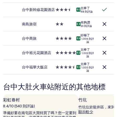
時
太棒了
以
台中新幹線花園酒店
3.5
9.0
158 則評論
2
星
位
級
成
有夠讚
住
南島旅宿
2.0
8.8
23 則評論
人
宿
星
住
級
好極了
宿
住
台中商旅
4.0
9.6
1,006 則評
1
論
宿
星
晚
級
太棒了
為
住
台中裕元花園酒店
5.0
9.2
1,002 則評
條
論
宿
星
件
級
太棒了
所
住
台中福華大飯店
4.5
9.0
1,003 則評
搜
論
宿
星
尋
級
到
住
的
台中大肚火車站附近的其他地標
宿
價
格。
價
彩虹眷村
竹坑
格
8.4/10 (540 則評論)
竹坑位於龍井區，來到
和
顯示較少
供
準備好要在南屯區大買特買了嗎？您一定要到
應