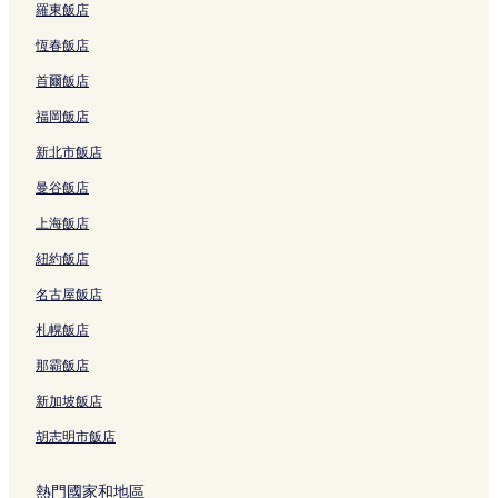
羅東飯店
龍井區飯店
恆春飯店
大肚區飯店
首爾飯店
台中港三井 OUTLET附近的飯店
福岡飯店
弘光科技大學附近的飯店
新北市飯店
台中烏日火車站附近的飯店
曼谷飯店
台中龍井火車站附近的飯店
上海飯店
路思義教堂附近的飯店
紐約飯店
麗寶樂園附近的飯店
名古屋飯店
后里區的設有停車場的飯店
新社區的提供免費早餐的飯店
札幌飯店
和平區的商務飯店
那霸飯店
和平區的設有停車場的飯店
新加坡飯店
和平區的提供免費早餐的飯店
胡志明市飯店
和平區的溫泉飯店
熱門國家和地區