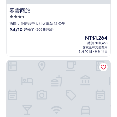
暮雲商旅
暮雲商旅
3.5
星
西區，距離台中大肚火車站 12 公里
級
9.4
9.4/10
好極了
(205 則評論)
住
分，
現
NT$1,264
滿
宿
在
分
總價 NT$1,460
價
含稅金和其他費用
10
格
8 月 10 日 - 8 月 11 日
分，
為
好
NT$1,264
雲品溫泉酒店日月潭
極
了，
(205
則
評
論)