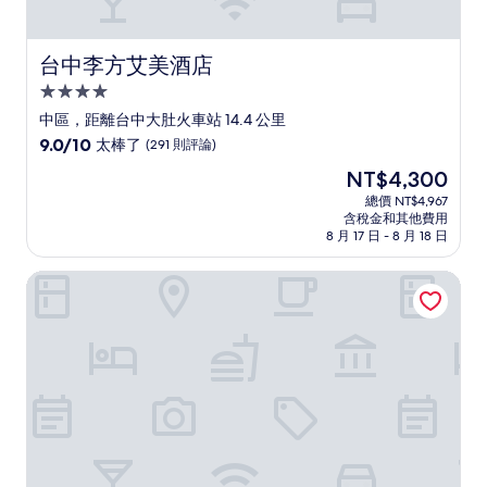
台中李方艾美酒店
台中李方艾美酒店
4.0
星
中區，距離台中大肚火車站 14.4 公里
級
9.0
9.0/10
太棒了
(291 則評論)
住
分，
現
NT$4,300
滿
宿
在
分
總價 NT$4,967
價
含稅金和其他費用
10
格
8 月 17 日 - 8 月 18 日
分，
為
太
NT$4,300
台中新幹線花園酒店
棒
了，
(291
則
評
論)