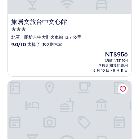
旅居文旅台中文心館
旅居文旅台中文心館
3.0
星
北區，距離台中大肚火車站 13.7 公里
級
9.0
9.0/10
太棒了
(100 則評論)
住
分，
現
NT$956
滿
宿
在
分
總價 NT$1,104
價
含稅金和其他費用
10
格
8 月 10 日 - 8 月 11 日
分，
為
太
NT$956
台中李方艾美酒店
棒
了，
(100
則
評
論)