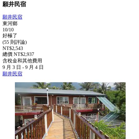
願井民宿
願井民宿
東河鄉
10/10
好極了
(55 則評論)
NT$2,543
總價 NT$2,937
含稅金和其他費用
9 月 3 日 - 9 月 4 日
願井民宿