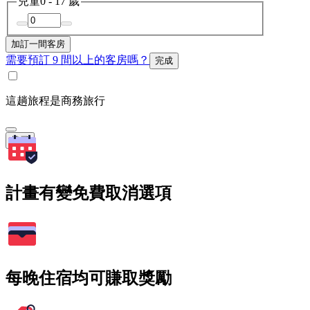
兒童
0 - 17 歲
加訂一間客房
需要預訂 9 間以上的客房嗎？
完成
這趟旅程是商務旅行
搜尋
計畫有變免費取消選項
每晚住宿均可賺取獎勵