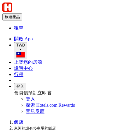
旅遊產品
租車
開啟 App
TWD
•
上架您的房源
說明中心
行程
登入
會員價預訂立即省
登入
探索 Hotels.com Rewards
意見反應
飯店
東河的設有停車場的飯店