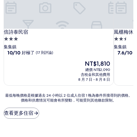
倍詩泰民宿
風櫃梅休
倍詩泰民宿
風櫃梅休
3.0
2.5
星
星
集集鎮
集集鎮
級
10.0
級
7.6
10/10
7.6/10
好極了
(17 則評論)
分，
分，
住
住
現
NT$1,810
滿
滿
宿
宿
在
分
分
總價 NT$2,090
價
10
10
含稅金和其他費用
格
分，
分，
8 月 7 日 - 8 月 8 日
為
好
不
NT$1,810
極
錯
最
最低每晚價格是根據過去 24 小時以 2 位成人住宿 1 晚為條件所搜尋到的價格。
了，
哦，
價格和供應情況可能會有所變動，可能受到其他條款限制。
低
(17
(7
每
則
則
晚
評
評
查看更多住宿
價
論)
論)
格
是
根