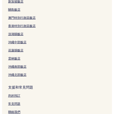
竹山遊客中心附近的飯店
新加坡飯店
集集飯店
關島飯店
小半天石馬公園附近的飯店
澳門特別行政區飯店
明新書院附近的飯店
香港特別行政區飯店
草屯飯店
澎湖縣飯店
福興宮附近的飯店
沖繩中部飯店
車輪埔斷層保存園區附近的飯店
花蓮縣飯店
頭社活盆地休閒農業區體驗區附近的飯店
雲林飯店
遊山茶訪附近的飯店
沖繩南部飯店
藏傘閣文化休閒園區附近的飯店
沖繩北部飯店
日月潭附近的飯店
小半天竹藝文化館附近的飯店
支援和常見問題
日月潭纜車附近的飯店
您的預訂
集集軍史公園附近的飯店
常見問題
白毫禪寺附近的飯店
聯絡我們