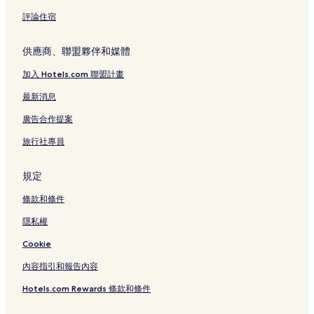
車埕木業展示館附近的飯店
評論住宿
鹿谷飯店
麒麟潭附近的飯店
供應商、聯盟夥伴和媒體
向山遊客中心附近的飯店
加入 Hotels.com 聯盟計畫
紫南宮附近的飯店
最新消息
車埕遊客中心附近的飯店
廣告合作提案
大觀古隧道附近的飯店
旅行社專員
集集古街附近的飯店
明潭水庫附近的飯店
規定
竹山文化園區附近的飯店
條款和條件
集集觀光夜市附近的飯店
隱私權
五尾崙附近的飯店
Cookie
水社碼頭附近的飯店
內容指引和報告內容
集集隧道附近的飯店
Hotels.com Rewards 條款和條件
光遠燈籠觀光工廠附近的飯店