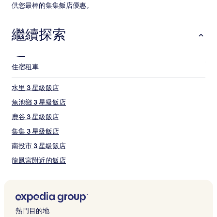
價
供您最棒的集集飯店優惠。
格
和
繼續探索
供
應
情
況
可
住宿
租車
能
會
水里 3 星級飯店
有
所
魚池鄉 3 星級飯店
變
鹿谷 3 星級飯店
動，
可
集集 3 星級飯店
能
受
南投市 3 星級飯店
到
龍鳳宮附近的飯店
其
他
埔里飯店
條
款
南投市飯店
限
日月潭氣象站附近的飯店
制。
熱門目的地