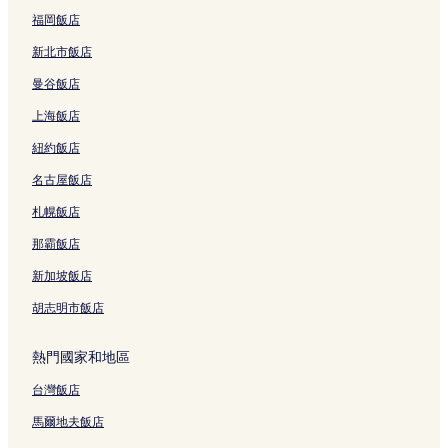
集集車站附近的飯店
福岡飯店
車埕老街附近的飯店
新北市飯店
玄奘寺附近的飯店
曼谷飯店
集集遊客中心附近的飯店
上海飯店
水社壩附近的飯店
紐約飯店
長源圳生態步道附近的飯店
名古屋飯店
南投竹藝博物館附近的飯店
札幌飯店
朝霧碼頭附近的飯店
行政院農業委員會特有生物研究保育中心附近的飯店
那霸飯店
玄光寺附近的飯店
新加坡飯店
南投水里蛇窯陶藝文化園區附近的飯店
胡志明市飯店
魚池鄉飯店
熱門國家和地區
伊達邵碼頭附近的飯店
台灣飯店
溪頭飯店
馬爾地夫飯店
竹山沙東宮附近的飯店