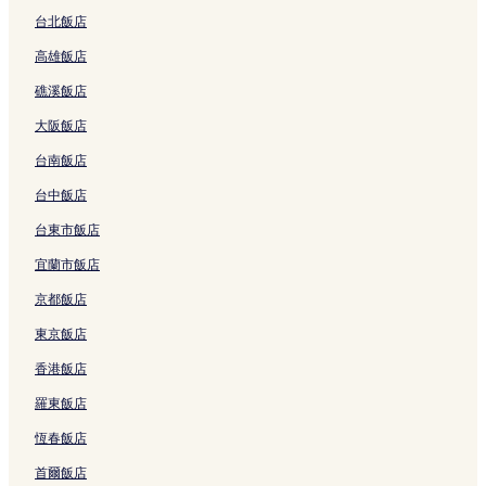
日月潭慈恩塔附近的飯店
台北飯店
松柏嶺受天宮附近的飯店
高雄飯店
大觀發電廠附近的飯店
礁溪飯店
武昌宮附近的飯店
大阪飯店
中寮飯店
台南飯店
小半天瀑布附近的飯店
台中飯店
水里飯店
國立台灣大學實驗林附近的飯店
台東市飯店
南投縣文化園區附近的飯店
宜蘭市飯店
松柏嶺森林公園附近的飯店
京都飯店
尖子尾附近的飯店
東京飯店
南投酒廠附近的飯店
香港飯店
國立鳳凰谷鳥園附近的飯店
羅東飯店
伊達邵商店街附近的飯店
恆春飯店
中興新村兒童公園附近的飯店
首爾飯店