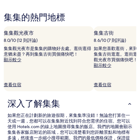
據
過
去
集集的熱門地標
24
小
時
集集觀光夜市
集集古街
以
8.0/10 (12 則評論)
8.6/10 (7 則評論)
2
位
集集觀光夜市是集集的購物好去處。逛街逛得
如果您喜歡逛街，來到
成
意猶未盡？再到集集古街買個痛快吧！
集集古街逛逛。逛街逛
人
顯示較少
觀光夜市買個痛快吧！
住
顯示較少
宿
1
晚
查看住宿
查看住宿
為
條
件
深入了解集集
所
搜
尋
如果您正在計劃新的旅遊假期，來集集準沒錯！無論您打算住一
到
天或一週，您都可以在集集附近找到符合您需求的住宿。您可以
的
使用 Hotels.com 的線上地圖搜尋集集的飯店。我們的地圖會顯示
價
集集各家飯店附近的區域，您可以清楚看到您距離景點和地標有
格。
多遠，然後進一步縮小搜尋範圍。我們的最低價格保證，保證提